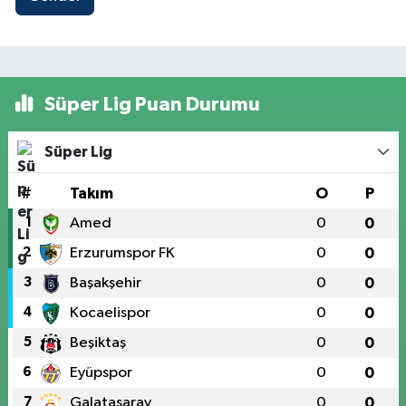
Süper Lig Puan Durumu
Süper Lig
#
Takım
O
P
1
Amed
0
0
2
Erzurumspor FK
0
0
3
Başakşehir
0
0
4
Kocaelispor
0
0
5
Beşiktaş
0
0
6
Eyüpspor
0
0
7
Galatasaray
0
0