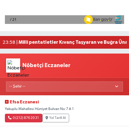
Adana'da helikopter destekli 'huzur ve güven' 
01:06 |
Mersin'de uyuşturucu operasyonunda 190 gram e
00:39 |
Adana'da silahlı saldırıda 3 kişi yaralandı
00:05 |
Fransa'dan iade edilen tarihi eserler Şam Kalesi
23:59 |
Milli pentatletler Kıvanç Taşyaran ve Buğra Üna
23:58 |
Nöbetçi Eczaneler
Efsa Eczanesi
Yakuplu Mahallesi Hürriyet Bulvarı No:7 A 1
0 (212) 876 20 31
Yol Tarifi Al