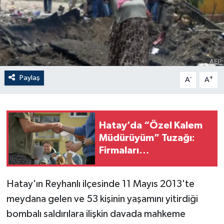
Paylaş
-
+
A
A
Hatay’da “Özel Kalem
Müdürüyüm” Tuzağı:
Firmaları
Dolandırıyorlar!
Hatay'ın Reyhanlı ilçesinde 11 Mayıs 2013'te
meydana gelen ve 53 kişinin yaşamını yitirdiği
bombalı saldırılara ilişkin davada mahkeme