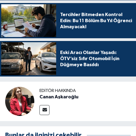
Tercihler Bitmeden Kontrol
Edin: Bu 11 Bölüm Bu Yıl Öğrenci
Almayacak!
Eski Aracı Olanlar Yaşadı:
ÖTV’siz Sıfır Otomobil İçin
Düğmeye Basıldı
EDITÖR HAKKINDA
Canan Aşkaroğlu
Bunlar da ilginizi çekebilir