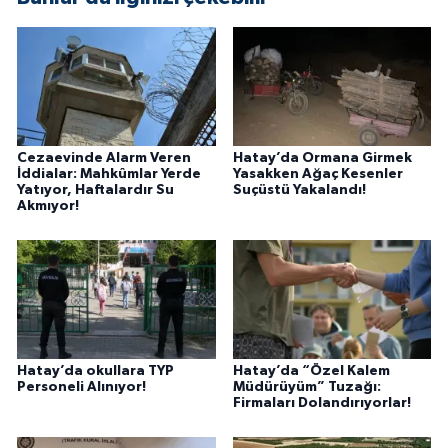
Cezaevinde Alarm Veren
Hatay’da Ormana Girmek
İddialar: Mahkûmlar Yerde
Yasakken Ağaç Kesenler
Yatıyor, Haftalardır Su
Suçüstü Yakalandı!
Akmıyor!
Hatay’da okullara TYP
Hatay’da “Özel Kalem
Personeli Alınıyor!
Müdürüyüm” Tuzağı:
Firmaları Dolandırıyorlar!