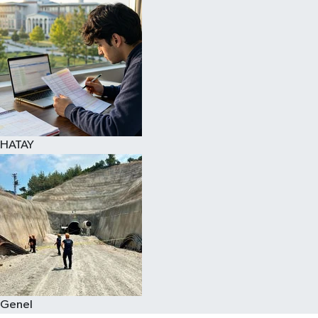
Spor
Teknoloji
Yaşam
HATAY
Genel