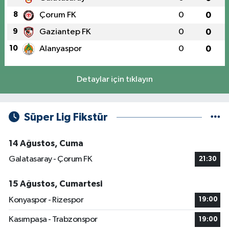
8
Çorum FK
0
0
9
Gaziantep FK
0
0
10
Alanyaspor
0
0
Detaylar için tıklayın
Süper Lig Fikstür
14 Ağustos, Cuma
Galatasaray - Çorum FK
21:30
15 Ağustos, Cumartesi
Konyaspor - Rizespor
19:00
Kasımpaşa - Trabzonspor
19:00