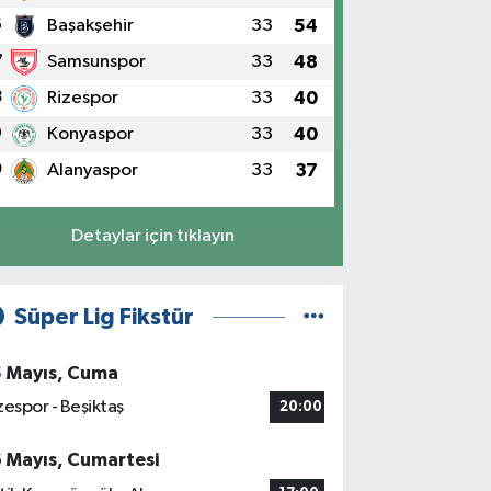
6
Başakşehir
33
54
7
Samsunspor
33
48
8
Rizespor
33
40
9
Konyaspor
33
40
0
Alanyaspor
33
37
Detaylar için tıklayın
Süper Lig Fikstür
5 Mayıs, Cuma
zespor - Beşiktaş
20:00
6 Mayıs, Cumartesi