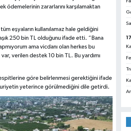
Fa
tek ödemelerinin zararlarını karşılamaktan
Ga
Sa
tüm eşyaların kullanılamaz hale geldiğini
1
laşık 250 bin TL olduğunu ifade etti. “Bana
yapmıyorum ama vicdanı olan herkes bu
Ka
var, verilen destek 10 bin TL. Bu yardımı
Fe
Tr
spitlerine göre belirlenmesi gerektiğini ifade
Ka
riyetin yeterince görülmediğini dile getirdi.
An