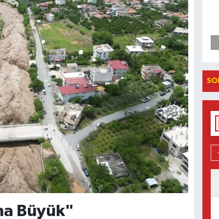
SO
ha Büyük"