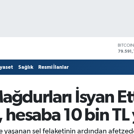
DOLAR
45,436
EURO
53,386
iyaset
Sağlık
Resmi İlanlar
STERLİ
61,603
G.ALTIN
6862,
ağdurları İsyan Et
BİST10
14.598
BITCOI
, hesaba 10 bin TL 
79.591,
 yaşanan sel felaketinin ardından afetzed