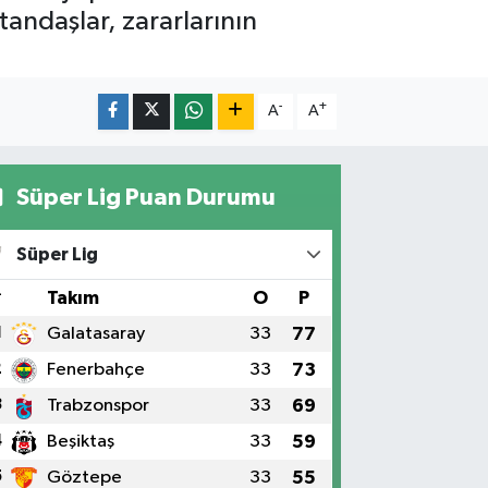
tandaşlar, zararlarının
-
+
A
A
Süper Lig Puan Durumu
Süper Lig
#
Takım
O
P
1
Galatasaray
33
77
2
Fenerbahçe
33
73
3
Trabzonspor
33
69
4
Beşiktaş
33
59
5
Göztepe
33
55