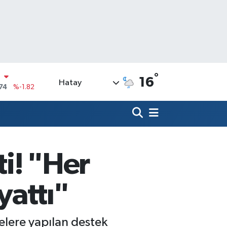
°
16
Hatay
20
%0.02
90
%0.19
N
80
%0.18
09000
%0.19
ti! "Her
0
,00
%0
N
yattı"
74
%-1.82
elere yapılan destek