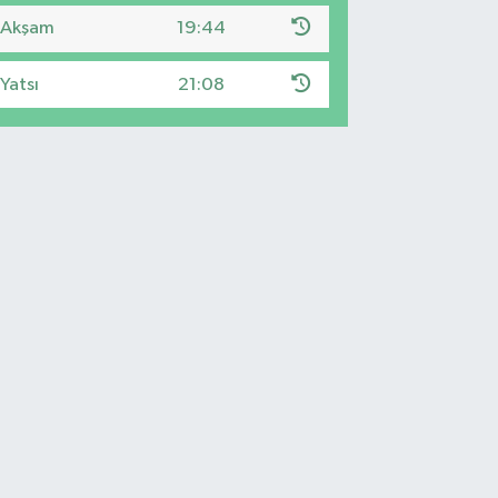
Akşam
19:44
Yatsı
21:08