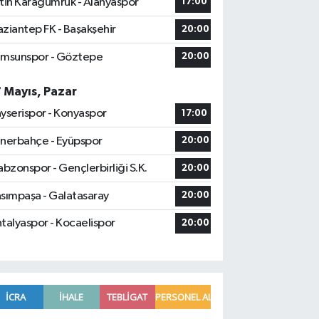
tih Karagümrük - Alanyaspor
17:00
ziantep FK - Başakşehir
20:00
msunspor - Göztepe
20:00
7 Mayıs, Pazar
yserispor - Konyaspor
17:00
nerbahçe - Eyüpspor
20:00
abzonspor - Gençlerbirliği S.K.
20:00
sımpaşa - Galatasaray
20:00
talyaspor - Kocaelispor
20:00