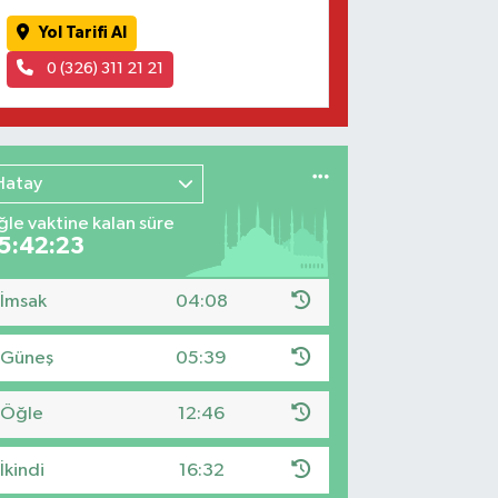
Yol Tarifi Al
0 (326) 311 21 21
Hatay
le vaktine kalan süre
5:42:21
İmsak
04:08
Güneş
05:39
Öğle
12:46
İkindi
16:32