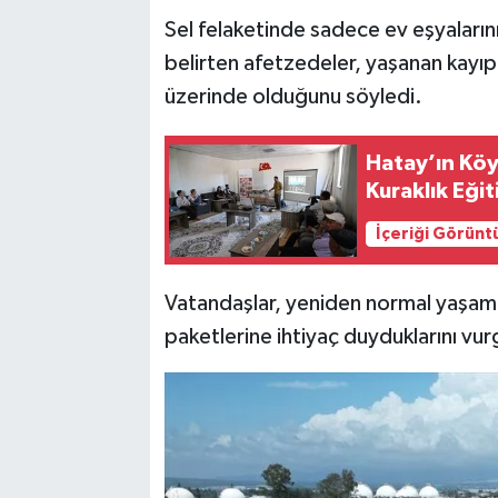
Sel felaketinde sadece ev eşyalarının
belirten afetzedeler, yaşanan kayıp
üzerinde olduğunu söyledi.
Hatay’ın Köyl
Kuraklık Eğit
İçeriği Görünt
Vatandaşlar, yeniden normal yaşam
paketlerine ihtiyaç duyduklarını vur