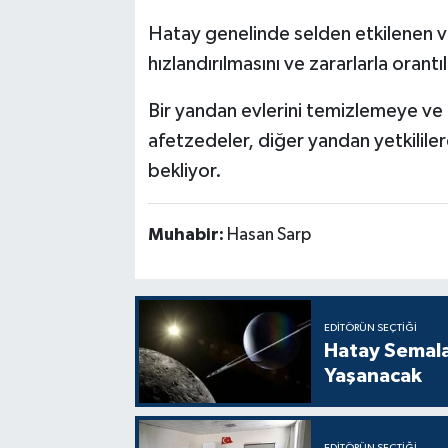
Hatay genelinde selden etkilenen va
hızlandırılmasını ve zararlarla orant
Bir yandan evlerini temizlemeye ve 
afetzedeler, diğer yandan yetkilile
bekliyor.
Muhabir:
Hasan Sarp
EDITÖRÜN SEÇTIĞI
Hatay Semal
Yaşanacak