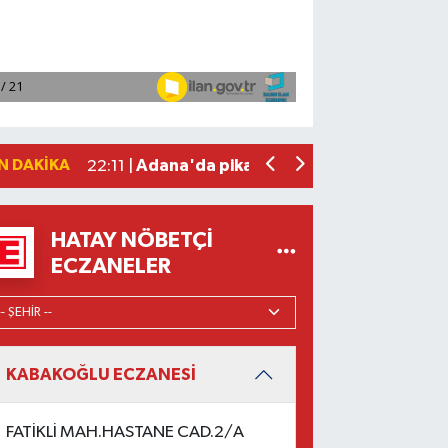
Fenerbahçe, avantaj elde etti
23:49 |
Hataylıların Beklediği Haber Geldi: T
22:58 |
Antalya'da 89 yaşındaki kişi evinde ö
22:47 |
Adana'da otomobil ile çarpışan motos
22:23 |
N DAKIKA
Adana'da pikap ile çarpışan motosiklet
22:11 |
HATAY NÖBETÇI
ECZANELER
KABAKOĞLU ECZANESİ
FATİKLİ MAH.HASTANE CAD.2/A