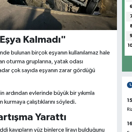
 Eşya Kalmadı"
1
inde bulunan birçok eşyanın kullanılamaz hale
dan oturma gruplarına, yatak odası
kadar çok sayıda eşyanın zarar gördüğü
nin ardından evlerinde büyük bir yıkımla
1
en kurmaya çalıştıklarını söyledi.
Ri
artışma Yarattı
1
di kayıpların yüz binlerce lirayı bulduğunu