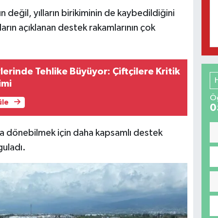
 değil, yılların birikiminin de kaybedildiğini
ların açıklanan destek rakamlarının çok
erinde Tehlike Büyüyor: Çiftçilere Kritik
imi
Öğ
üle
0
a dönebilmek için daha kapsamlı destek
guladı.