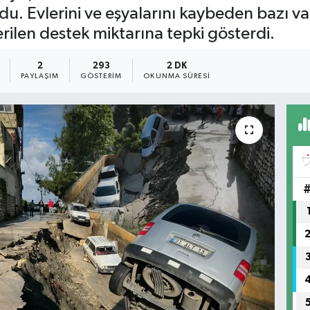
u. Evlerini ve eşyalarını kaybeden bazı va
rilen destek miktarına tepki gösterdi.
2
293
2 DK
PAYLAŞIM
GÖSTERIM
OKUNMA SÜRESI