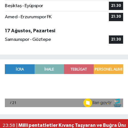
Beşiktaş - Eyüpspor
21:30
Amed - Erzurumspor FK
21:30
17 Ağustos, Pazartesi
Samsunspor - Göztepe
21:30
Adana'da helikopter destekli 'huzur ve güven' 
01:06 |
Mersin'de uyuşturucu operasyonunda 190 gram e
00:39 |
Adana'da silahlı saldırıda 3 kişi yaralandı
00:05 |
Fransa'dan iade edilen tarihi eserler Şam Kalesi
23:59 |
Milli pentatletler Kıvanç Taşyaran ve Buğra Üna
23:58 |