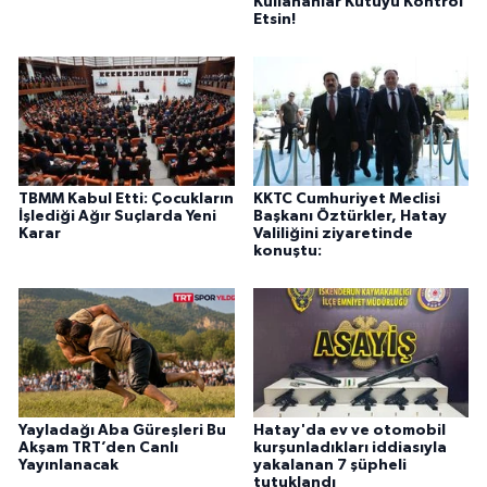
Kullananlar Kutuyu Kontrol
Etsin!
TBMM Kabul Etti: Çocukların
KKTC Cumhuriyet Meclisi
İşlediği Ağır Suçlarda Yeni
Başkanı Öztürkler, Hatay
Karar
Valiliğini ziyaretinde
konuştu:
Yayladağı Aba Güreşleri Bu
Hatay'da ev ve otomobil
Akşam TRT’den Canlı
kurşunladıkları iddiasıyla
Yayınlanacak
yakalanan 7 şüpheli
tutuklandı