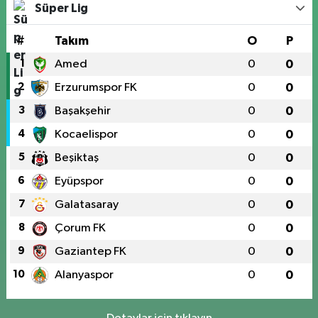
Süper Lig
#
Takım
O
P
1
Amed
0
0
2
Erzurumspor FK
0
0
3
Başakşehir
0
0
4
Kocaelispor
0
0
5
Beşiktaş
0
0
6
Eyüpspor
0
0
7
Galatasaray
0
0
8
Çorum FK
0
0
9
Gaziantep FK
0
0
10
Alanyaspor
0
0