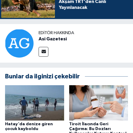
Akşam TRT’den Canlı
Yayınlanacak
EDITÖR HAKKINDA
Asi Gazetesi
Bunlar da ilginizi çekebilir
Hatay'da denize giren
Tiroit İlacında Geri
çocuk kayboldu
Çağırma: Bu Dozları