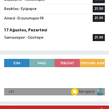
Beşiktaş - Eyüpspor
21:30
Amed - Erzurumspor FK
21:30
17 Ağustos, Pazartesi
Samsunspor - Göztepe
21:30
Adana'da helikopter destekli 'huzur ve güven' 
01:06 |
Mersin'de uyuşturucu operasyonunda 190 gram e
00:39 |
Adana'da silahlı saldırıda 3 kişi yaralandı
00:05 |
Fransa'dan iade edilen tarihi eserler Şam Kalesi
23:59 |