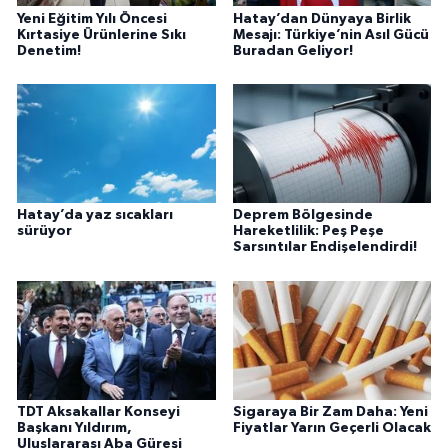
Yeni Eğitim Yılı Öncesi
Hatay’dan Dünyaya Birlik
Kırtasiye Ürünlerine Sıkı
Mesajı: Türkiye’nin Asıl Gücü
Denetim!
Buradan Geliyor!
Hatay’da yaz sıcakları
Deprem Bölgesinde
sürüyor
Hareketlilik: Peş Peşe
Sarsıntılar Endişelendirdi!
TDT Aksakallar Konseyi
Sigaraya Bir Zam Daha: Yeni
Başkanı Yıldırım,
Fiyatlar Yarın Geçerli Olacak
Uluslararası Aba Güreşi