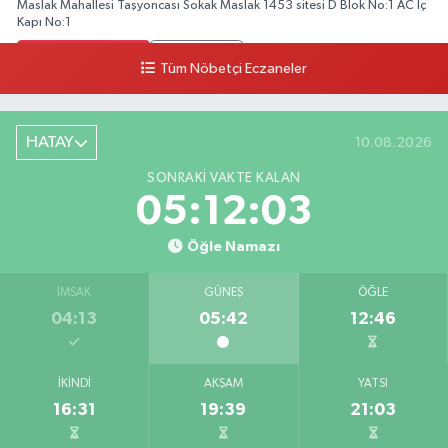
Maslak Mahallesi Taşyoncası Sokak Maslak 1453 sitesi D Blok No:1 AC İç
Kapı No:1
0 (212) 803 90 90
Yol Tarifi Al
Tüm Nöbetçi Eczaneler
Ekinoba Eczanesi
Ekinoba Mahallesi Hürriyet Caddesi No:64 3B Ekinoba File Market Yanı
HATAY
10.08.2026
0 (212) 823 05 30
Yol Tarifi Al
SONRAKI VAKTE KALAN
05:12:03
Ezgi Eczanesi
Petroliş Mahallesi Üsküdar Caddesi 53 C VENİ VİDİ GÖZ HASTANESİ
Öğle Namazı
KARŞISI
0 (216) 755 85 88
Yol Tarifi Al
İMSAK
GÜNEŞ
ÖĞLE
04:13
05:42
12:46
Bayraktar Eczanesi
Kemalpaşa Mahallesi Atatürk Bulvarı No:32 B
İKINDI
AKŞAM
YATSI
0 (531) 832 05 58
Yol Tarifi Al
16:31
19:39
21:03
Ata Eczanesi