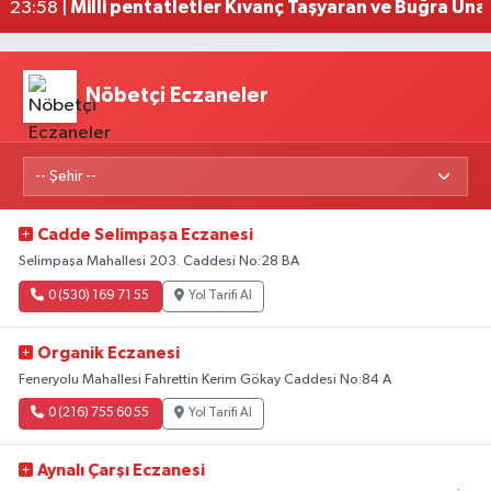
Milli pentatletler Kıvanç Taşyaran ve Buğra Üna
23:58 |
Nöbetçi Eczaneler
Cadde Selimpaşa Eczanesi
Selimpaşa Mahallesi 203. Caddesi No:28 BA
0 (530) 169 71 55
Yol Tarifi Al
Organik Eczanesi
Feneryolu Mahallesi Fahrettin Kerim Gökay Caddesi No:84 A
0 (216) 755 60 55
Yol Tarifi Al
Aynalı Çarşı Eczanesi