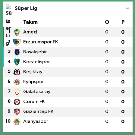
Süper Lig
#
Takım
O
P
1
Amed
0
0
2
Erzurumspor FK
0
0
3
Başakşehir
0
0
4
Kocaelispor
0
0
5
Beşiktaş
0
0
6
Eyüpspor
0
0
7
Galatasaray
0
0
8
Çorum FK
0
0
9
Gaziantep FK
0
0
10
Alanyaspor
0
0