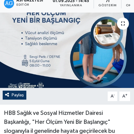
ASI GAZETESI
01.09.2025 - 14:45
71
EDITÖR
YAYINLANMA
GÖSTERIM
OKU
Paylaş
-
+
A
A
HBB Sağlık ve Sosyal Hizmetler Dairesi
Başkanlığı, "Her Ölçüm Yeni Bir Başlangıç"
sloganıyla il genelinde hayata geçirilecek bu