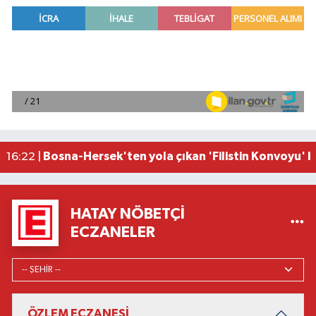
Osmaniye'de huzur toplantısı düzenlendi
16:58 |
Adana'da ani kalp durmalarına karşı kullanılan c
16:48 |
Dörtyol'da Korkutan Yangın: Araçlar Hurdaya D
16:42 |
Erdemli ilçesinde park halindeki cipte çıkan yan
16:40 |
Bosna-Hersek'ten yola çıkan 'Filistin Konvoyu'
16:22 |
HATAY NÖBETÇI
ECZANELER
ÖZLEM ECZANESİ