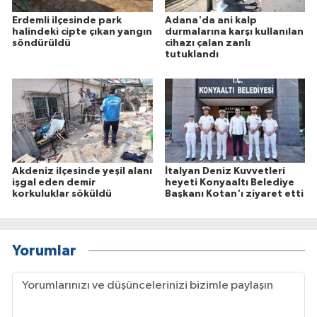
Erdemli ilçesinde park
Adana'da ani kalp
halindeki cipte çıkan yangın
durmalarına karşı kullanılan
söndürüldü
cihazı çalan zanlı
tutuklandı
Akdeniz ilçesinde yeşil alanı
İtalyan Deniz Kuvvetleri
işgal eden demir
heyeti Konyaaltı Belediye
korkuluklar söküldü
Başkanı Kotan'ı ziyaret etti
Yorumlar