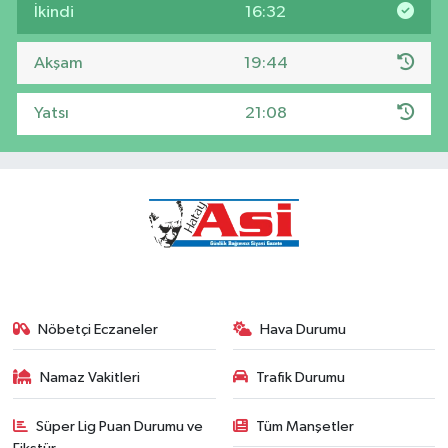
İkindi
16:32
Akşam
19:44
Yatsı
21:08
Nöbetçi Eczaneler
Hava Durumu
Namaz Vakitleri
Trafik Durumu
Süper Lig Puan Durumu ve
Tüm Manşetler