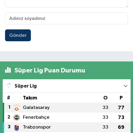
Gönder
Süper Lig Puan Durumu
Süper Lig
#
Takım
O
P
1
Galatasaray
33
77
2
Fenerbahçe
33
73
3
Trabzonspor
33
69