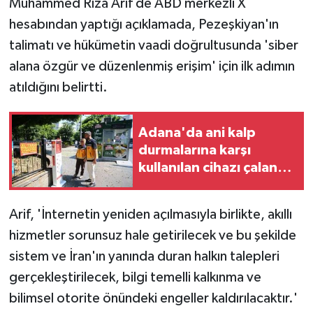
Muhammed Rıza Arif de ABD merkezli X
hesabından yaptığı açıklamada, Pezeşkiyan'ın
talimatı ve hükümetin vaadi doğrultusunda 'siber
alana özgür ve düzenlenmiş erişim' için ilk adımın
atıldığını belirtti.
Adana'da ani kalp
durmalarına karşı
kullanılan cihazı çalan
zanlı tutuklandı
Arif, 'İnternetin yeniden açılmasıyla birlikte, akıllı
hizmetler sorunsuz hale getirilecek ve bu şekilde
sistem ve İran'ın yanında duran halkın talepleri
gerçekleştirilecek, bilgi temelli kalkınma ve
bilimsel otorite önündeki engeller kaldırılacaktır.'