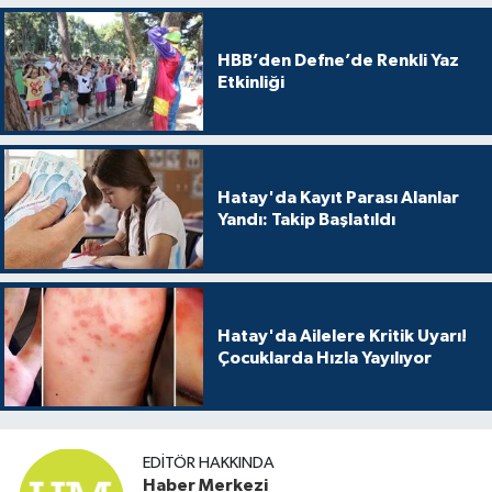
HBB’den Defne’de Renkli Yaz
Etkinliği
Hatay'da Kayıt Parası Alanlar
Yandı: Takip Başlatıldı
Hatay'da Ailelere Kritik Uyarı!
Çocuklarda Hızla Yayılıyor
EDITÖR HAKKINDA
Haber Merkezi