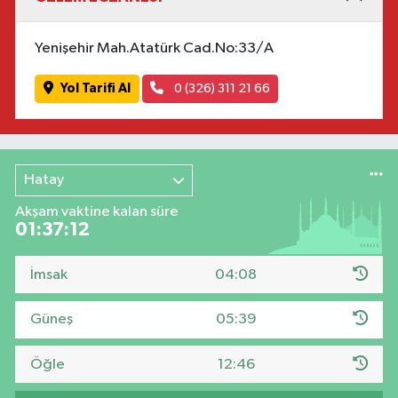
Yenişehir Mah.Atatürk Cad.No:33/A
Yol Tarifi Al
0 (326) 311 21 66
Hatay
Akşam vaktine kalan süre
01:37:12
İmsak
04:08
Güneş
05:39
Öğle
12:46