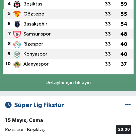
4
Beşiktaş
33
59
5
Göztepe
33
55
6
Başakşehir
33
54
7
Samsunspor
33
48
8
Rizespor
33
40
9
Konyaspor
33
40
10
Alanyaspor
33
37
Detaylar için tıklayın
Süper Lig Fikstür
15 Mayıs, Cuma
Rizespor - Beşiktaş
20:00