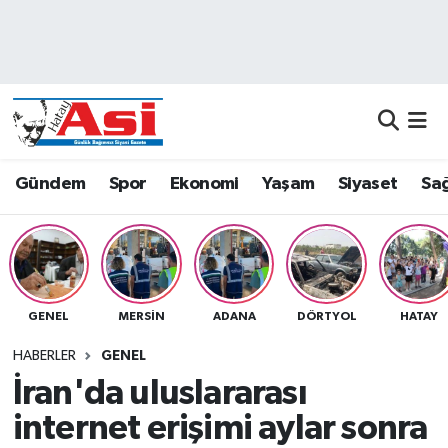
Asayiş
Nöbetçi Eczaneler
Dünya
Hava Durumu
Eğitim
Namaz Vakitleri
Gündem
Spor
Ekonomi
Yaşam
Siyaset
Sağ
Ekonomi
Trafik Durumu
Gündem
Süper Lig Puan Durumu ve Fikstür
GENEL
MERSIN
ADANA
DÖRTYOL
HATAY
Magazin
Tüm Manşetler
HABERLER
GENEL
Sağlık
Son Dakika Haberleri
İran'da uluslararası
internet erişimi aylar sonra
Siyaset
Haber Arşivi