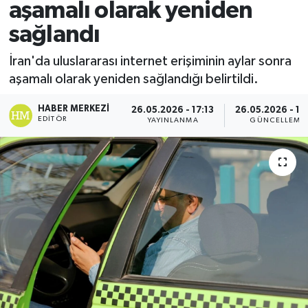
aşamalı olarak yeniden
Spor
sağlandı
Teknoloji
İran'da uluslararası internet erişiminin aylar sonra
aşamalı olarak yeniden sağlandığı belirtildi.
Yaşam
HABER MERKEZI
26.05.2026 - 17:13
26.05.2026 - 17
EDITÖR
YAYINLANMA
GÜNCELLEME