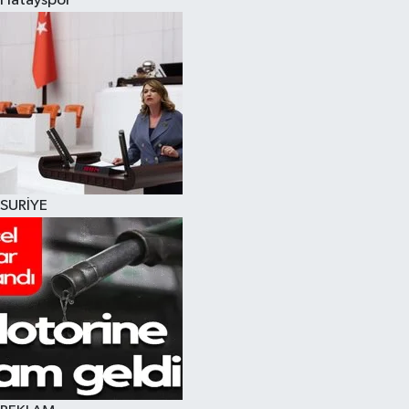
Hatayspor
SURİYE