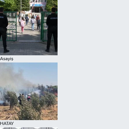
Spor
Teknoloji
Yaşam
Asayiş
HATAY