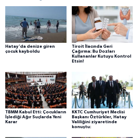
Hatay'da denize giren
Tiroit İlacında Geri
çocuk kayboldu
Çağırma: Bu Dozları
Kullananlar Kutuyu Kontrol
Etsin!
TBMM Kabul Etti: Çocukların
KKTC Cumhuriyet Meclisi
İşlediği Ağır Suçlarda Yeni
Başkanı Öztürkler, Hatay
Karar
Valiliğini ziyaretinde
konuştu: