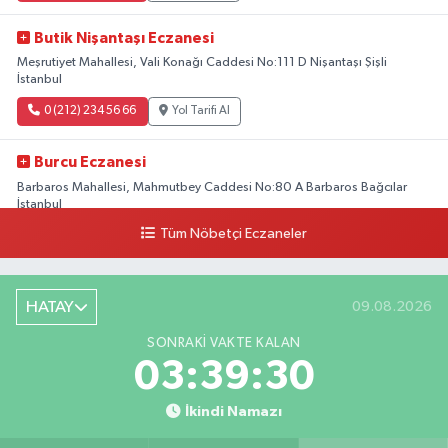
Butik Nişantaşı Eczanesi
Meşrutiyet Mahallesi, Vali Konağı Caddesi No:111 D Nişantaşı Şişli
İstanbul
0 (212) 234 56 66
Yol Tarifi Al
Burcu Eczanesi
Barbaros Mahallesi, Mahmutbey Caddesi No:80 A Barbaros Bağcılar
İstanbul
Tüm Nöbetçi Eczaneler
0 (212) 552 25 29
Yol Tarifi Al
Tuna Tillo Eczanesi
HATAY
09.08.2026
Akşemsettin Mahallesi, Akdeniz Caddesi No:12 A Fatih İstanbul
SONRAKI VAKTE KALAN
0 (212) 635 03 83
Yol Tarifi Al
03:39:29
Tersane İstanbul Eczanesi
İkindi Namazı
Camiikebir Mahallesi, Taşkızak Tersanesi Caddesi No:6 6B Kasımpaşa
Beyoğlu İstanbul