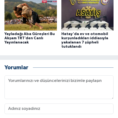
Yayladağı Aba Güreşleri Bu
Hatay'da ev ve otomobil
Akşam TRT’den Canlı
kurşunladıkları iddiasıyla
Yayınlanacak
yakalanan 7 şüpheli
tutuklandı
Yorumlar