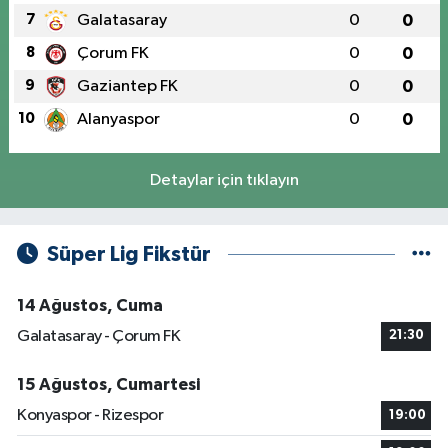
7
Galatasaray
0
0
8
Çorum FK
0
0
9
Gaziantep FK
0
0
10
Alanyaspor
0
0
Detaylar için tıklayın
Süper Lig Fikstür
14 Ağustos, Cuma
Galatasaray - Çorum FK
21:30
15 Ağustos, Cumartesi
Konyaspor - Rizespor
19:00