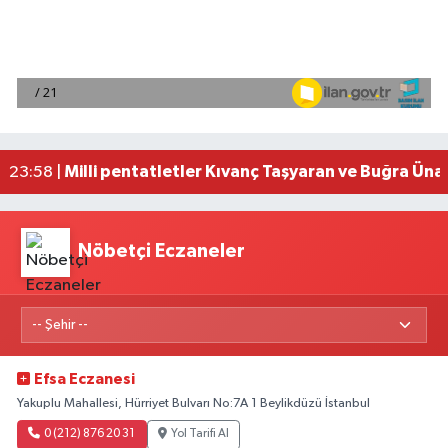
Adana'da helikopter destekli 'huzur ve güven' 
01:06 |
Mersin'de uyuşturucu operasyonunda 190 gram e
00:39 |
Adana'da silahlı saldırıda 3 kişi yaralandı
00:05 |
Fransa'dan iade edilen tarihi eserler Şam Kalesi
23:59 |
Milli pentatletler Kıvanç Taşyaran ve Buğra Üna
23:58 |
Nöbetçi Eczaneler
Efsa Eczanesi
Yakuplu Mahallesi, Hürriyet Bulvarı No:7A 1 Beylikdüzü İstanbul
0 (212) 876 20 31
Yol Tarifi Al