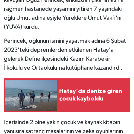
kavuşan Oğuz Perincek, enkazdan çıkarılmasına
rağmen hastanede yaşamını yitiren 7 yaşındaki
oğlu Umut adına eşiyle Yüreklere Umut Vakfı'nı
(YUVA) kurdu.
Perincek, oğlunun ismini yaşatmak adına 6 Şubat
2023'teki depremlerden etkilenen Hatay'a
gelerek Defne ilçesindeki Kazım Karabekir
İlkokulu ve Ortaokulu'na kütüphane kazandırdı.
Hatay'da denize giren
çocuk kayboldu
İçerisinde 2 bine yakın çocuk ve kaynak kitabın
yanı sıra satranç masalarının ve zeka oyunlarının