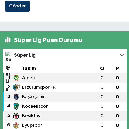
Gönder
Süper Lig Puan Durumu
Süper Lig
#
Takım
O
P
1
Amed
0
0
2
Erzurumspor FK
0
0
3
Başakşehir
0
0
4
Kocaelispor
0
0
5
Beşiktaş
0
0
6
Eyüpspor
0
0