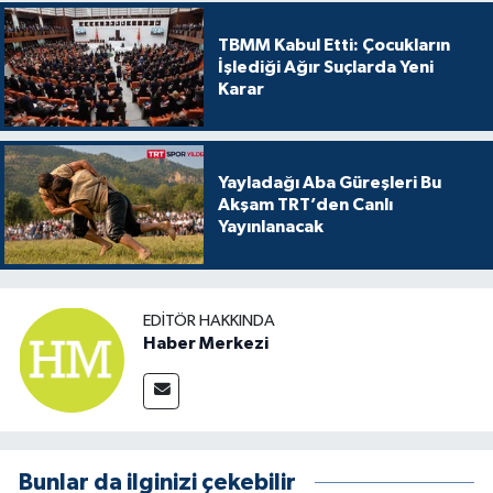
TBMM Kabul Etti: Çocukların
İşlediği Ağır Suçlarda Yeni
Karar
Yayladağı Aba Güreşleri Bu
Akşam TRT’den Canlı
Yayınlanacak
EDITÖR HAKKINDA
Haber Merkezi
Bunlar da ilginizi çekebilir