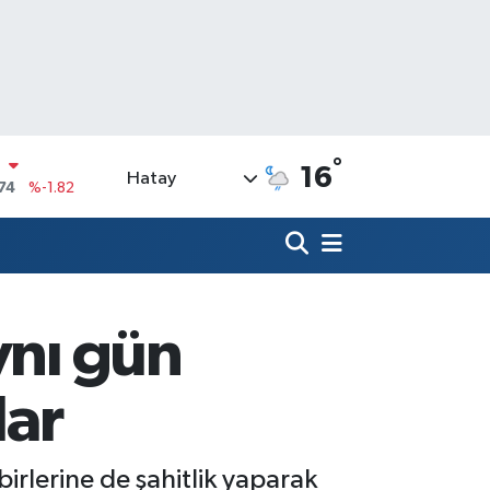
°
16
Hatay
20
%0.02
90
%0.19
N
80
%0.18
09000
%0.19
ynı gün
0
,00
%0
N
lar
74
%-1.82
birlerine de şahitlik yaparak