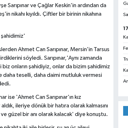
Ga
Ayşe Sarıpınar ve Çağlar Keskin'in ardından da
 nikahı kıyıldı. Çiftler bir birinin nikahına
Sa
1
m şahidimiz'
Ka
Fe
lerden Ahmet Can Sarıpınar, Mersin'in Tarsus
ştirdiklerini söyledi. Sarıpınar,'Aynı zamanda
Tr
biz onların şahidiyiz, onlar da bizim şahidimiz
Ka
 daha teselli, daha daimi mutluluk vermesi
An
dedi.
nar ise 'Ahmet Can Sarıpınar'ın kız
ldık, ileriye dönük bir hatıra olarak kalmasını
 ve güzel bir anı olarak kalacak' diye konuştu.
ahta iki aile birleşir, şu an üç aileyi