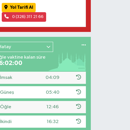
Yol Tarifi Al
0 (326) 311 21 66
Hatay
le vaktine kalan süre
6:01:59
İmsak
04:09
Güneş
05:40
Öğle
12:46
İkindi
16:32