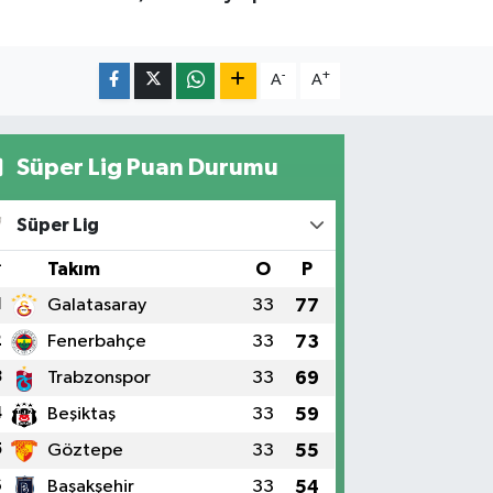
-
+
A
A
Süper Lig Puan Durumu
Süper Lig
#
Takım
O
P
1
Galatasaray
33
77
2
Fenerbahçe
33
73
3
Trabzonspor
33
69
4
Beşiktaş
33
59
5
Göztepe
33
55
6
Başakşehir
33
54