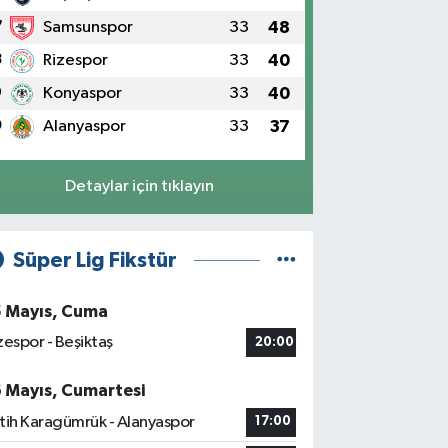
7
Samsunspor
33
48
8
Rizespor
33
40
9
Konyaspor
33
40
0
Alanyaspor
33
37
Detaylar için tıklayın
Süper Lig Fikstür
5 Mayıs, Cuma
zespor - Beşiktaş
20:00
6 Mayıs, Cumartesi
tih Karagümrük - Alanyaspor
17:00