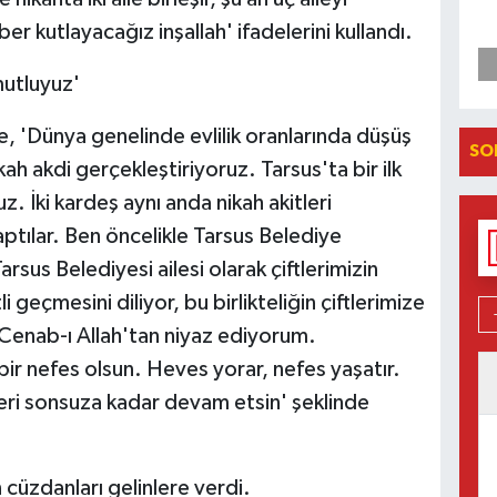
r kutlayacağız inşallah' ifadelerini kullandı.
mutluyuz'
 'Dünya genelinde evlilik oranlarında düşüş
SO
kah akdi gerçekleştiriyoruz. Tarsus'ta bir ilk
 İki kardeş aynı anda nikah akitleri
yaptılar. Ben öncelikle Tarsus Belediye
sus Belediyesi ailesi olarak çiftlerimizin
li geçmesini diliyor, bu birlikteliğin çiftlerimize
nı Cenab-ı Allah'tan niyaz ediyorum.
bir nefes olsun. Heves yorar, nefes yaşatır.
tleri sonsuza kadar devam etsin' şeklinde
 cüzdanları gelinlere verdi.