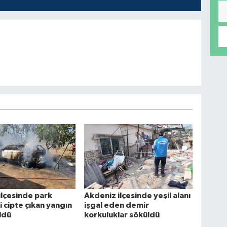
ilçesinde park
Akdeniz ilçesinde yeşil alanı
i cipte çıkan yangın
işgal eden demir
ldü
korkuluklar söküldü