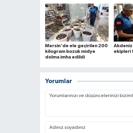
Mersin'de ele geçirilen 200
Akdeniz 
kilogram bozuk midye
ekipleri 
dolma imha edildi
Yorumlar