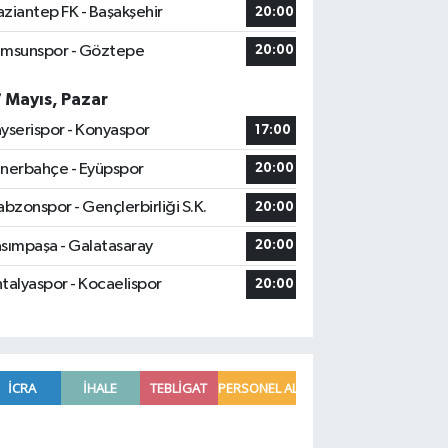
ziantep FK - Başakşehir
20:00
msunspor - Göztepe
20:00
7 Mayıs, Pazar
yserispor - Konyaspor
17:00
nerbahçe - Eyüpspor
20:00
abzonspor - Gençlerbirliği S.K.
20:00
sımpaşa - Galatasaray
20:00
talyaspor - Kocaelispor
20:00