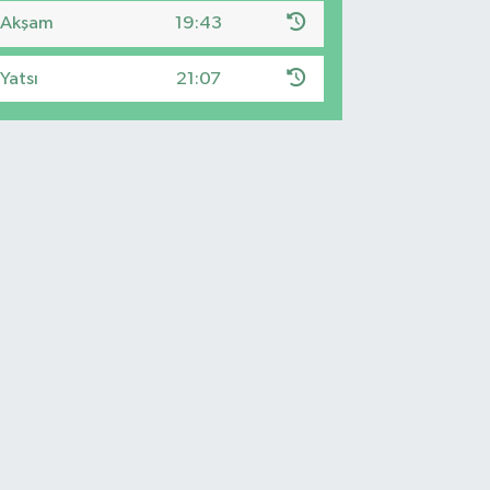
Akşam
19:43
Yatsı
21:07