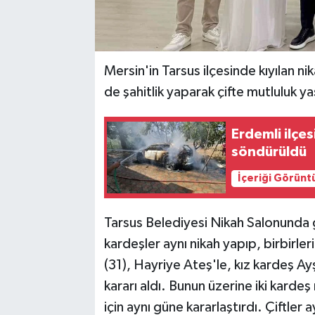
Mersin'in Tarsus ilçesinde kıyılan ni
de şahitlik yaparak çifte mutluluk ya
Erdemli ilçe
söndürüldü
İçeriği Görünt
Tarsus Belediyesi Nikah Salonunda 
kardeşler aynı nikah yapıp, birbirler
(31), Hayriye Ateş'le, kız kardeş Ayş
kararı aldı. Bunun üzerine iki kardeş 
için aynı güne kararlaştırdı. Çiftler 