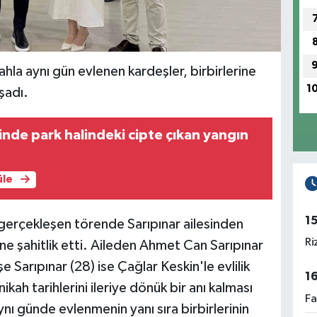
kahla aynı gün evlenen kardeşler, birbirlerine
1
şadı.
sinde park halindeki cipte çıkan yangın
üle
1
gerçekleşen törende Sarıpınar ailesinden
Ri
ine şahitlik etti. Aileden Ahmet Can Sarıpınar
e Sarıpınar (28) ise Çağlar Keskin'le evlilik
1
nikah tarihlerini ileriye dönük bir anı kalması
Fa
aynı günde evlenmenin yanı sıra birbirlerinin