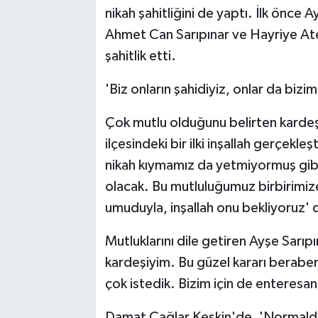
nikah şahitliğini de yaptı. İlk önce 
Ahmet Can Sarıpınar ve Hayriye Ateş'in
şahitlik etti.
'Biz onların şahidiyiz, onlar da bizi
Çok mutlu olduğunu belirten kardeş
ilçesindeki bir ilki inşallah gerçekle
nikah kıymamız da yetmiyormuş gibi 
olacak. Bu mutluluğumuz birbirimize
umuduyla, inşallah onu bekliyoruz' 
Mutluklarını dile getiren Ayşe Sarıpı
kardeşiyim. Bu güzel kararı beraber a
çok istedik. Bizim için de enteresan
Damat Çağlar Keskin'de, 'Normalde nik