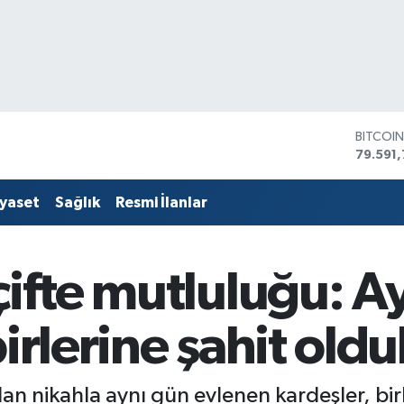
DOLAR
45,436
EURO
53,386
iyaset
Sağlık
Resmi İlanlar
STERLİ
61,603
G.ALTIN
6862,
çifte mutluluğu: A
BİST10
14.598
BITCOI
irlerine şahit oldu
79.591,
ılan nikahla aynı gün evlenen kardeşler, bir