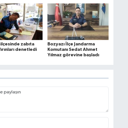
ilçesinde zabıta
Bozyazı İlçe Jandarma
fırınları denetledi
Komutanı Sedat Ahmet
Yılmaz görevine başladı