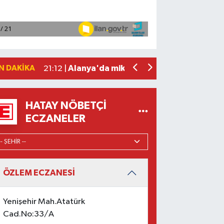
Manavgat'ta kuyuya düşen çocuk itfaiy
23:57 |
2026 Air Badminton Türkiye Şampiyo
22:44 |
Cumhurbaşkanı Erdoğan, yarın Suudi Ar
22:31 |
Beşiktaş Çekya'dan İstanbul'a avantaj
22:31 |
N DAKIKA
Alanya'da mikroplastik kirliliği araştır
21:12 |
HATAY NÖBETÇI
ECZANELER
ÖZLEM ECZANESİ
Yenişehir Mah.Atatürk
Cad.No:33/A