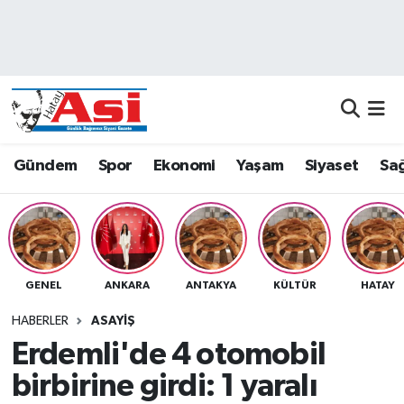
Asayiş
Nöbetçi Eczaneler
Dünya
Hava Durumu
Eğitim
Namaz Vakitleri
Gündem
Spor
Ekonomi
Yaşam
Siyaset
Sağ
Ekonomi
Trafik Durumu
Gündem
Süper Lig Puan Durumu ve Fikstür
GENEL
ANKARA
ANTAKYA
KÜLTÜR
HATAY
Magazin
Tüm Manşetler
HABERLER
ASAYIŞ
Sağlık
Son Dakika Haberleri
Erdemli'de 4 otomobil
birbirine girdi: 1 yaralı
Siyaset
Haber Arşivi