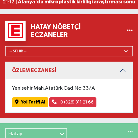
Alanya'da mikroplastik kirliliği araştırması sonuç
21:12 |
HATAY NÖBETÇI
ECZANELER
ÖZLEM ECZANESİ
Yenişehir Mah.Atatürk Cad.No:33/A
Yol Tarifi Al
0 (326) 311 21 66
Hatay