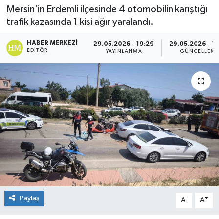
Mersin'in Erdemli ilçesinde 4 otomobilin karıştığı
Spor
trafik kazasında 1 kişi ağır yaralandı.
Teknoloji
HABER MERKEZI
29.05.2026 - 19:29
29.05.2026 - 1
EDITÖR
YAYINLANMA
GÜNCELLEM
Yaşam
Paylaş
-
+
A
A