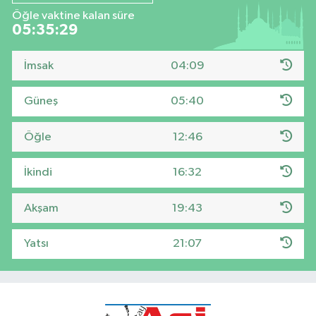
Öğle vaktine kalan süre
05:35:28
İmsak
04:09
Güneş
05:40
Öğle
12:46
İkindi
16:32
Akşam
19:43
Yatsı
21:07