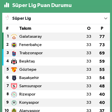
Süper Lig Puan Durumu
Süper Lig
#
Takım
O
P
1
Galatasaray
33
77
2
Fenerbahçe
33
73
3
Trabzonspor
33
69
4
Beşiktaş
33
59
5
Göztepe
33
55
6
Başakşehir
33
54
7
Samsunspor
33
48
8
Rizespor
33
40
9
Konyaspor
33
40
10
Alanyaspor
33
37