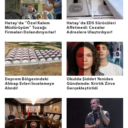
Hatay’da “Özel Kalem
Hatay'da EDS Sürücüleri
Müdürüyüm” Tuzağı:
Affetmedi: Cezalar
Firmaları Dolandırıyorlar!
Adreslere Ulaştırılıyor!
Deprem Bölgesindeki
Okulda Şiddet Yeniden
Ahbap Evleri İncelemeye
Gündemde: Krirtik Zirve
Alındı!
Gerçekleştirildi