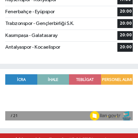
Fenerbahçe - Eyüpspor
20:00
Trabzonspor - Gençlerbirliği S.K.
20:00
Kasımpaşa - Galatasaray
20:00
Antalyaspor - Kocaelispor
20:00
Manavgat'ta kuyuya düşen çocuk itfaiye ekipleri
23:57 |
2026 Air Badminton Türkiye Şampiyonası, Ala
22:44 |
Cumhurbaşkanı Erdoğan, yarın Suudi Arabistan'a
22:31 |
Beşiktaş Çekya'dan İstanbul'a avantajlı dönüyo
22:31 |