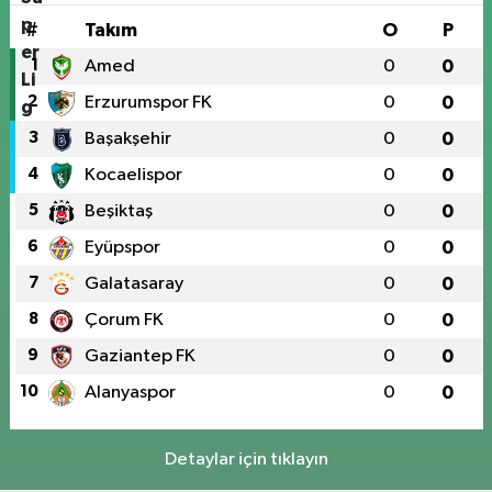
#
Takım
O
P
1
Amed
0
0
2
Erzurumspor FK
0
0
3
Başakşehir
0
0
4
Kocaelispor
0
0
5
Beşiktaş
0
0
6
Eyüpspor
0
0
7
Galatasaray
0
0
8
Çorum FK
0
0
9
Gaziantep FK
0
0
10
Alanyaspor
0
0
Detaylar için tıklayın