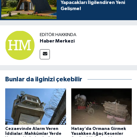
Yapacakları İlgilendiren Yeni
Gelişme!
EDITÖR HAKKINDA
Haber Merkezi
Bunlar da ilginizi çekebilir
Cezaevinde Alarm Veren
Hatay’da Ormana Girmek
İddialar: Mahkûmlar Yerde
Yasakken Ağaç Kesenler