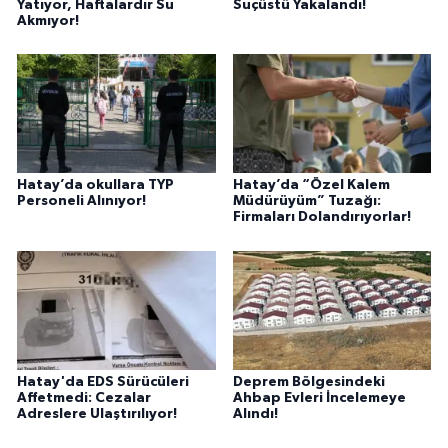
Yatıyor, Haftalardır Su
Suçüstü Yakalandı!
Akmıyor!
Hatay’da okullara TYP
Hatay’da “Özel Kalem
Personeli Alınıyor!
Müdürüyüm” Tuzağı:
Firmaları Dolandırıyorlar!
Hatay'da EDS Sürücüleri
Deprem Bölgesindeki
Affetmedi: Cezalar
Ahbap Evleri İncelemeye
Adreslere Ulaştırılıyor!
Alındı!