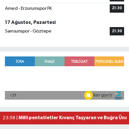
Amed - Erzurumspor FK
21:30
17 Ağustos, Pazartesi
Samsunspor - Göztepe
21:30
Adana'da helikopter destekli 'huzur ve güven' 
01:06 |
Mersin'de uyuşturucu operasyonunda 190 gram e
00:39 |
Adana'da silahlı saldırıda 3 kişi yaralandı
00:05 |
Fransa'dan iade edilen tarihi eserler Şam Kalesi
23:59 |
Milli pentatletler Kıvanç Taşyaran ve Buğra Üna
23:58 |