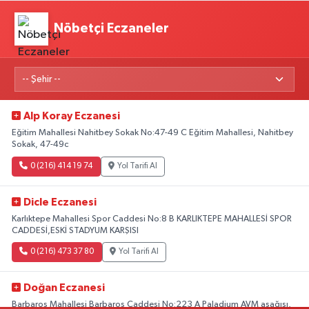
Nöbetçi Eczaneler
Alp Koray Eczanesi
Eğitim Mahallesi Nahitbey Sokak No:47-49 C Eğitim Mahallesi, Nahitbey
Sokak, 47-49c
0 (216) 414 19 74
Yol Tarifi Al
Dicle Eczanesi
Karlıktepe Mahallesi Spor Caddesi No:8 B KARLIKTEPE MAHALLESİ SPOR
CADDESİ,ESKİ STADYUM KARŞISI
0 (216) 473 37 80
Yol Tarifi Al
Doğan Eczanesi
Barbaros Mahallesi Barbaros Caddesi No:223 A Paladium AVM aşağısı,