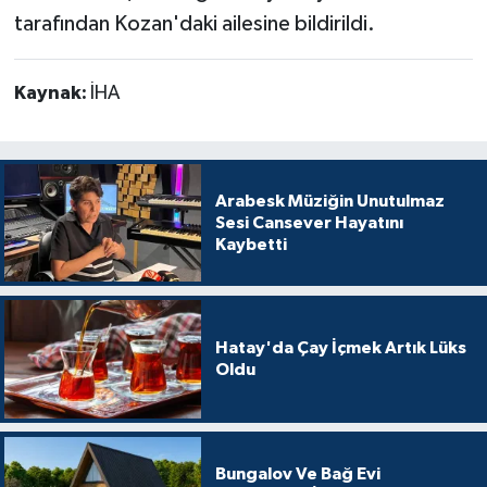
tarafından Kozan'daki ailesine bildirildi.
Kaynak:
İHA
Arabesk Müziğin Unutulmaz
Sesi Cansever Hayatını
Kaybetti
Hatay'da Çay İçmek Artık Lüks
Oldu
Bungalov Ve Bağ Evi