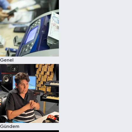
Spor
Teknoloji
Yaşam
Genel
Gündem