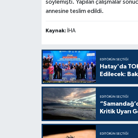
söylemişti. Yapılan çalışmalar sonu
annesine teslim edildi.
Kaynak:
İHA
EDITÖRÜN SEÇTIĞI
Hatay'da TOK
Edilecek: Bak
EDITÖRÜN SEÇTIĞI
“Samandağ’da
Kritik Uyarı G
EDITÖRÜN SEÇTIĞI