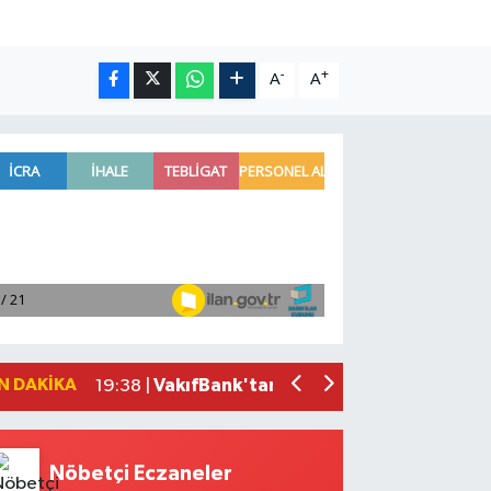
-
+
A
A
'Kutuplarda Sıfır Atık' kitabı tanıtıldı
22:01 |
Antalya'da seyir halindeki otomobilde 
21:03 |
Antalya'da apartman dairesinde çıkan
20:05 |
Side Antik Kenti'nde düzenlenen AKM
19:56 |
N DAKIKA
VakıfBank'tan 2026'nın ilk yarısında 3
19:38 |
Nöbetçi Eczaneler