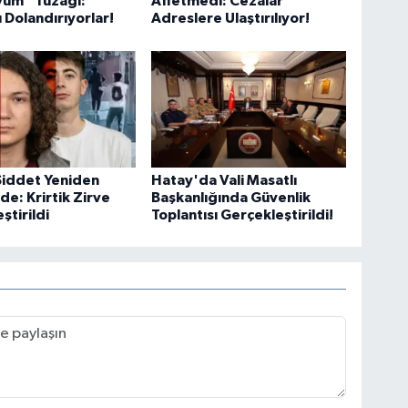
üm” Tuzağı:
Affetmedi: Cezalar
ı Dolandırıyorlar!
Adreslere Ulaştırılıyor!
Akş
Ak
Su
Kar
Şiddet Yeniden
Hatay'da Vali Masatlı
: Krirtik Zirve
Başkanlığında Güvenlik
ştirildi
Toplantısı Gerçekleştirildi!
Ko
Me
10
Es
Em