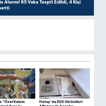
 Alarmı! 65 Vaka Tespit Edildi, 4 Kişi
betti
Os
Ve
AŞ
Çe
No
Os
Dur
kar
a “Özel Kalem
Hatay'da EDS Sürücüleri