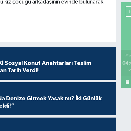
cu kız çocuğu arkadaşının evinde bulunarak
Ya
Mu
Ca
So
İMS
İ Sosyal Konut Anahtarları Teslim
04:
Ba
mar
an Tarih Verdi!
bu
 Denize Girmek Yasak mı? İki Günlük
eldi!”
Pe
Sa