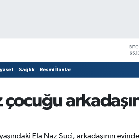
DOL
47,
EUR
55,
iyaset
Sağlık
Resmi İlanlar
STE
64,
GRA
664
z çocuğu arkadaşı
BİS
13.7
BIT
65.1
aşındaki Ela Naz Suci, arkadaşının evinde