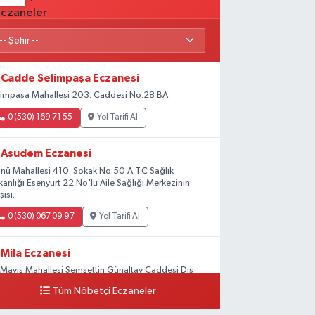
Cadde Selimpaşa Eczanesi
limpaşa Mahallesi 203. Caddesi No:28 BA
0 (530) 169 71 55
Yol Tarifi Al
Asudem Eczanesi
önü Mahallesi 410. Sokak No:50 A T.C Sağlık
kanlığı Esenyurt 22 No'lu Aile Sağlığı Merkezinin
şısı.
0 (530) 067 09 97
Yol Tarifi Al
Mila Eczanesi
 Mayıs Mahallesi Şemsettin Günaltay Caddesi Dış
pı No:168-170 G No:29
Tüm Nöbetçi Eczaneler
0 (216) 514 23 73
Yol Tarifi Al