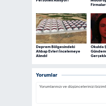
Personeli Alınıyor!
Müdürüy
Firmalar
Deprem Bölgesindeki
Okulda 
Ahbap Evleri İncelemeye
Gündemde
Alındı!
Gerçekle
Yorumlar