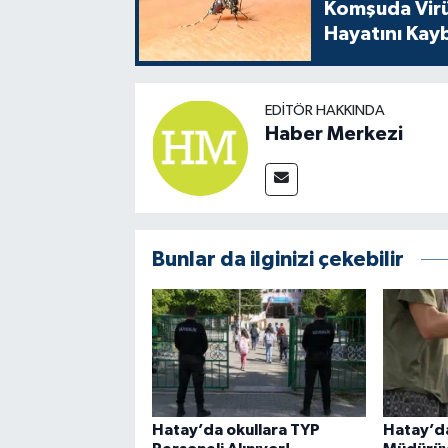
Komşuda Virüs
Hayatını Kay
EDITÖR HAKKINDA
Haber Merkezi
Bunlar da ilginizi çekebilir
Hatay’da okullara TYP
Hatay’d