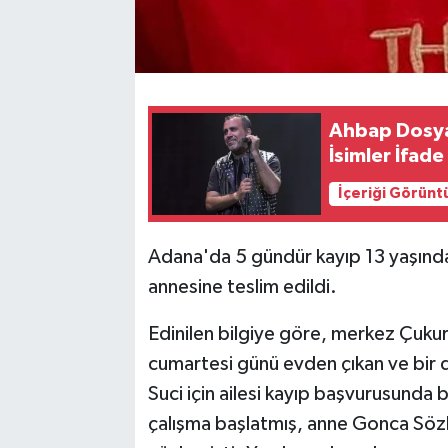
Ahbap Dosy
İsimler İfad
İçeriği Görünt
Adana'da 5 gündür kayıp 13 yaşında
annesine teslim edildi.
Edinilen bilgiye göre, merkez Çukur
cumartesi günü evden çıkan ve bir 
Suci için ailesi kayıp başvurusunda 
çalışma başlatmış, anne Gonca Sözbi