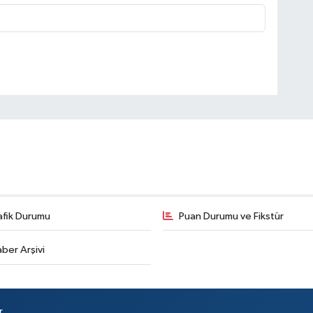
Or
Ha
üz
ma
Er
afik Durumu
Puan Durumu ve Fikstür
Mi
In
ber Arşivi
r.