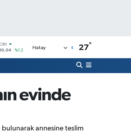
°
AR
27
Hatay
7106
%0.17
O
1652
%0.27
RLİN
4046
%0.35
M ALTIN
8.99
%2.59
nın evinde
T100
73
%-19
COIN
30,04
%1.2
 bulunarak annesine teslim