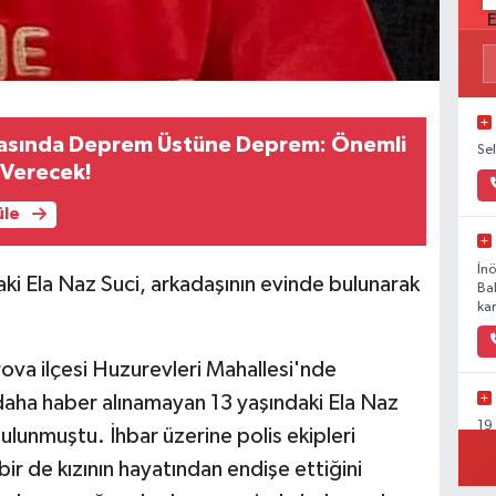
asında Deprem Üstüne Deprem: Önemli
Se
e Verecek!
üle
İn
ki Ela Naz Suci, arkadaşının evinde bulunarak
Ba
kar
ova ilçesi Huzurevleri Mahallesi'nde
daha haber alınamayan 13 yaşındaki Ela Naz
19
bulunmuştu. İhbar üzerine polis ekipleri
Ka
r de kızının hayatından endişe ettiğini