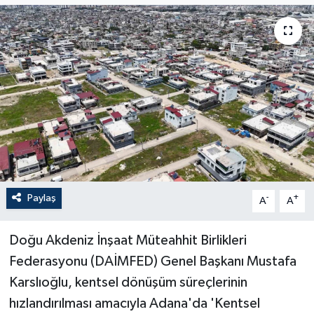
Paylaş
-
+
A
A
Doğu Akdeniz İnşaat Müteahhit Birlikleri
Federasyonu (DAİMFED) Genel Başkanı Mustafa
Karslıoğlu, kentsel dönüşüm süreçlerinin
hızlandırılması amacıyla Adana'da 'Kentsel