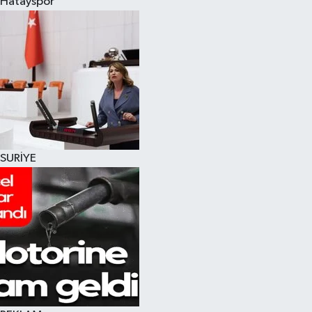
Hatayspor
SURİYE