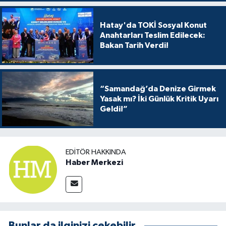
Hatay'da TOKİ Sosyal Konut
Anahtarları Teslim Edilecek:
Bakan Tarih Verdi!
“Samandağ’da Denize Girmek
Yasak mı? İki Günlük Kritik Uyarı
Geldi!”
EDITÖR HAKKINDA
Haber Merkezi
Bunlar da ilginizi çekebilir