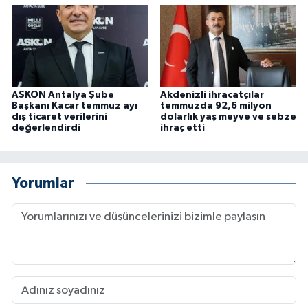
ASKON Antalya Şube
Akdenizli ihracatçılar
Başkanı Kacar temmuz ayı
temmuzda 92,6 milyon
dış ticaret verilerini
dolarlık yaş meyve ve sebze
değerlendirdi
ihraç etti
Yorumlar