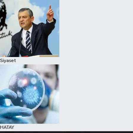
Spor
Teknoloji
Yaşam
Siyaset
HATAY