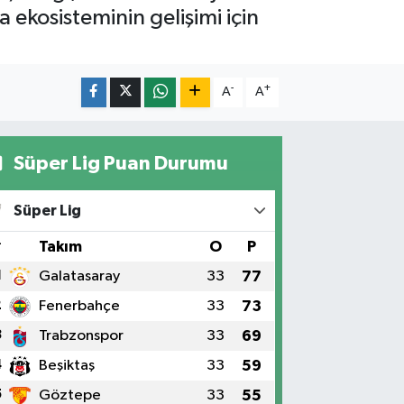
ekosisteminin gelişimi için
-
+
A
A
Süper Lig Puan Durumu
Süper Lig
#
Takım
O
P
1
Galatasaray
33
77
2
Fenerbahçe
33
73
3
Trabzonspor
33
69
4
Beşiktaş
33
59
5
Göztepe
33
55