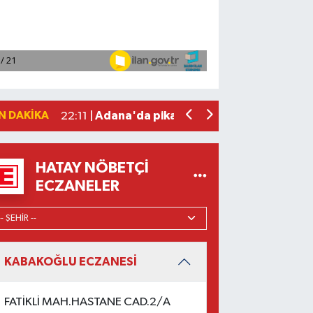
Fenerbahçe, avantaj elde etti
23:49 |
Hataylıların Beklediği Haber Geldi: T
22:58 |
Antalya'da 89 yaşındaki kişi evinde ö
22:47 |
Adana'da otomobil ile çarpışan motos
22:23 |
N DAKIKA
Adana'da pikap ile çarpışan motosiklet
22:11 |
HATAY NÖBETÇI
ECZANELER
KABAKOĞLU ECZANESİ
FATİKLİ MAH.HASTANE CAD.2/A