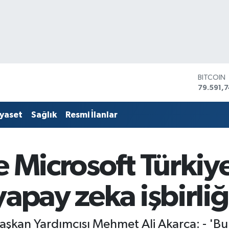
DOLAR
45,4362
EURO
53,3869
iyaset
Sağlık
Resmi İlanlar
STERLİN
61,6038
G.ALTIN
6862,0
e Microsoft Türki
BİST100
14.598,
BITCOIN
yapay zeka işbirliğ
79.591,7
şkan Yardımcısı Mehmet Ali Akarca: - 'Bu iş