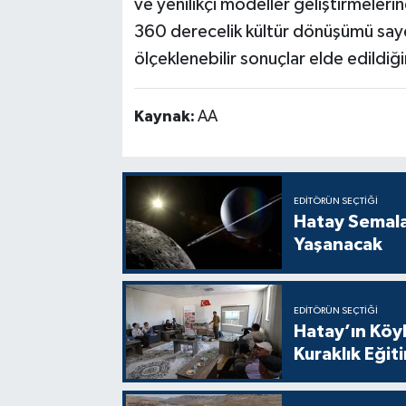
ve yenilikçi modeller geliştirmeler
360 derecelik kültür dönüşümü say
ölçeklenebilir sonuçlar elde edildiği
Kaynak:
AA
EDITÖRÜN SEÇTIĞI
Hatay Semal
Yaşanacak
EDITÖRÜN SEÇTIĞI
Hatay’ın Köyl
Kuraklık Eğit