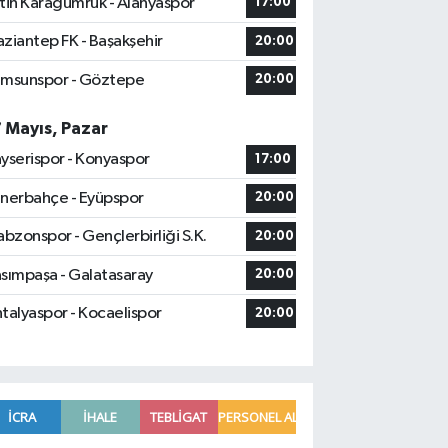
tih Karagümrük - Alanyaspor
17:00
ziantep FK - Başakşehir
20:00
msunspor - Göztepe
20:00
7 Mayıs, Pazar
yserispor - Konyaspor
17:00
nerbahçe - Eyüpspor
20:00
abzonspor - Gençlerbirliği S.K.
20:00
sımpaşa - Galatasaray
20:00
talyaspor - Kocaelispor
20:00