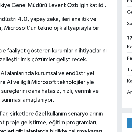
Fa
rkiye Genel Müdürü Levent Özbilgin katıldı.
Ga
düstri 4.0, yapay zeka, ileri analitik ve
Sa
i, Microsoft'un teknolojik altyapısıyla bir
1
Ka
rde faaliyet gösteren kurumların ihtiyaçlarını
Fe
özelleştirilmiş çözümler geliştirecek.
Tr
l AI alanlarında kurumsal ve endüstriyel
Ka
 AI ve ilgili Microsoft teknolojileriyle
 süreçlerini daha hatasız, hızlı, verimli ve
An
kı sunması amaçlanıyor.
r, şirketlere özel kullanım senaryolarının
lot proje geliştirme, eğitim programları,
tleri gibi alanlarda birlikte çalışma kararı