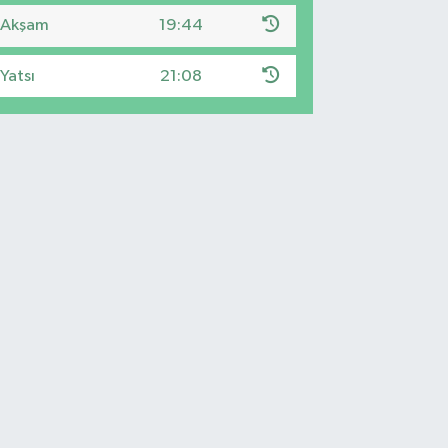
Akşam
19:44
Yatsı
21:08