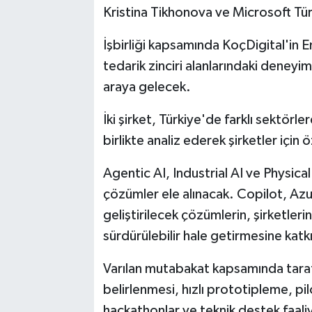
Kristina Tikhonova ve Microsoft Tü
İşbirliği kapsamında KoçDigital'in En
tedarik zinciri alanlarındaki deneyim
araya gelecek.
İki şirket, Türkiye'de farklı sektörle
birlikte analiz ederek şirketler için 
Agentic AI, Industrial AI ve Physica
çözümler ele alınacak. Copilot, Azure
geliştirilecek çözümlerin, şirketlerin
sürdürülebilir hale getirmesine kat
Varılan mutabakat kapsamında tarafla
belirlenmesi, hızlı prototipleme, pi
hackathonlar ve teknik destek faaliye