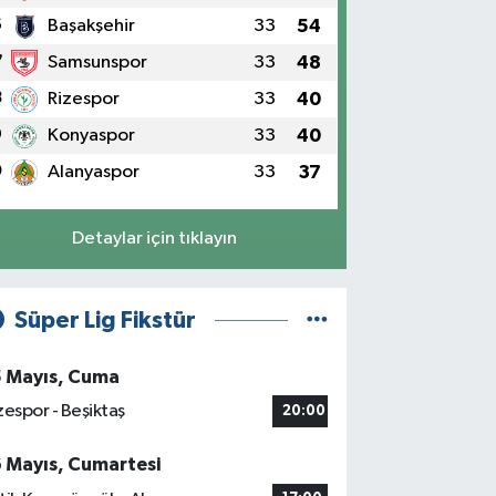
6
Başakşehir
33
54
7
Samsunspor
33
48
8
Rizespor
33
40
9
Konyaspor
33
40
0
Alanyaspor
33
37
Detaylar için tıklayın
Süper Lig Fikstür
5 Mayıs, Cuma
zespor - Beşiktaş
20:00
6 Mayıs, Cumartesi