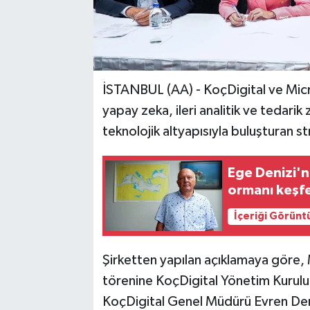
İSTANBUL (AA) - KoçDigital ve Micro
yapay zeka, ileri analitik ve tedarik
teknolojik altyapısıyla buluşturan str
Ege Denizi'
ormanı keşfe
İçeriği Görünt
Şirketten yapılan açıklamaya göre,
törenine KoçDigital Yönetim Kurulu
KoçDigital Genel Müdürü Evren De