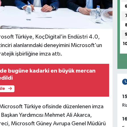
soft Türkiye, KoçDigital'in Endüstri 4.0,
1
 zinciri alanlarındaki deneyimini Microsoft'un
atejik işbirliğine imza attı.
nde bugüne kadarki en büyük mercan
dildi
üle
1
Ri
 Microsoft Türkiye ofisinde düzenlenen imza
 Başkan Yardımcısı Mehmet Ali Akarca,
1
reci, Microsoft Güney Avrupa Genel Müdürü