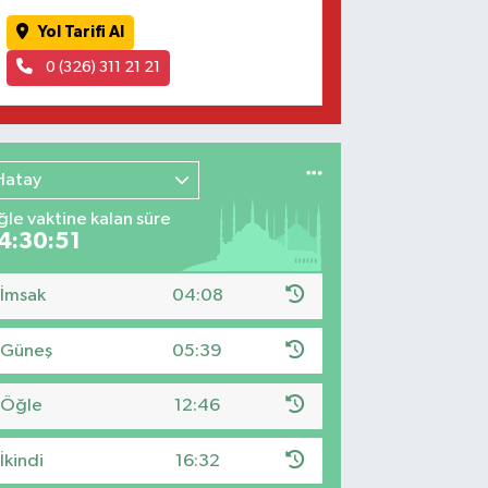
Yol Tarifi Al
0 (326) 311 21 21
Hatay
le vaktine kalan süre
4:30:50
İmsak
04:08
Güneş
05:39
Öğle
12:46
İkindi
16:32