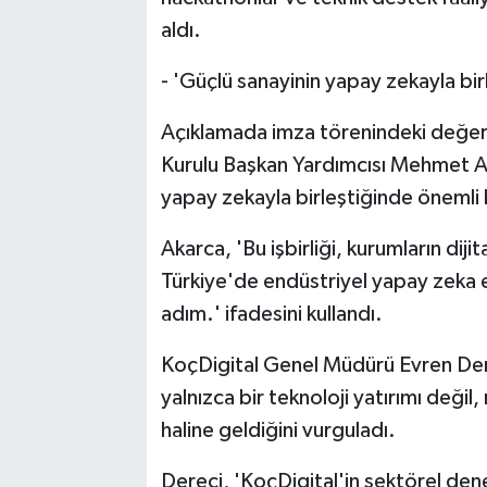
aldı.
- 'Güçlü sanayinin yapay zekayla bir
Açıklamada imza törenindeki değerl
Kurulu Başkan Yardımcısı Mehmet Ali
yapay zekayla birleştiğinde önemli b
Akarca, 'Bu işbirliği, kurumların dij
Türkiye'de endüstriyel yapay zeka ek
adım.' ifadesini kullandı.
KoçDigital Genel Müdürü Evren Dere
yalnızca bir teknoloji yatırımı değil
haline geldiğini vurguladı.
Dereci, 'KoçDigital'in sektörel den