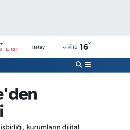
°
16
Hatay
0
%0.02
0
%0.19
0
%0.18
9000
%0.19
ye'den
00
%0
i
4
%-1.82
birliği, kurumların dijital