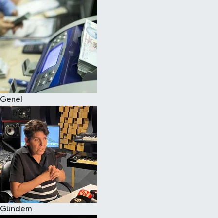
Spor
Teknoloji
Yaşam
Genel
Gündem