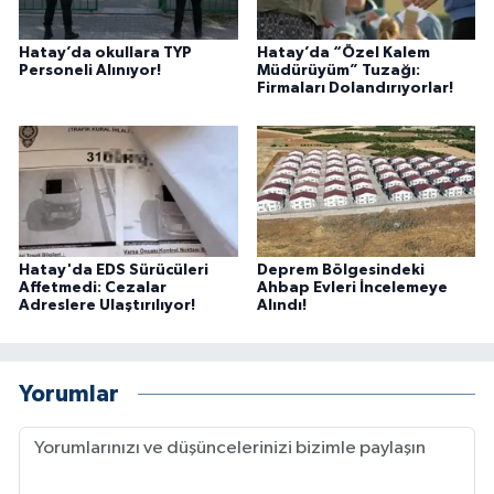
Hatay’da okullara TYP
Hatay’da “Özel Kalem
Personeli Alınıyor!
Müdürüyüm” Tuzağı:
Firmaları Dolandırıyorlar!
Hatay'da EDS Sürücüleri
Deprem Bölgesindeki
Affetmedi: Cezalar
Ahbap Evleri İncelemeye
Adreslere Ulaştırılıyor!
Alındı!
Yorumlar