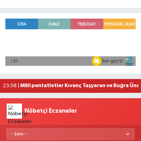
Adana'da helikopter destekli 'huzur ve güven' 
01:06 |
Mersin'de uyuşturucu operasyonunda 190 gram e
00:39 |
Adana'da silahlı saldırıda 3 kişi yaralandı
00:05 |
Fransa'dan iade edilen tarihi eserler Şam Kalesi
23:59 |
Milli pentatletler Kıvanç Taşyaran ve Buğra Üna
23:58 |
Nöbetçi Eczaneler