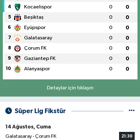
4
Kocaelispor
0
0
5
Beşiktaş
0
0
6
Eyüpspor
0
0
7
Galatasaray
0
0
8
Çorum FK
0
0
9
Gaziantep FK
0
0
10
Alanyaspor
0
0
Detaylar için tıklayın
Süper Lig Fikstür
14 Ağustos, Cuma
Galatasaray - Çorum FK
21:30