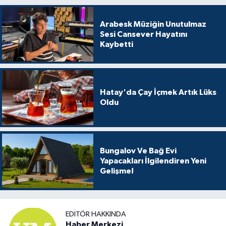
Arabesk Müziğin Unutulmaz
Sesi Cansever Hayatını
Kaybetti
Hatay'da Çay İçmek Artık Lüks
Oldu
Bungalov Ve Bağ Evi
Yapacakları İlgilendiren Yeni
Gelişme!
EDITÖR HAKKINDA
Haber Merkezi