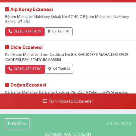
Alp Koray Eczanesi
Eğitim Mahallesi Nahitbey Sokak No:47-49 C Eğitim Mahallesi, Nahitbey
Sokak, 47-49c
0 (216) 414 19 74
Yol Tarifi Al
Dicle Eczanesi
Karlıktepe Mahallesi Spor Caddesi No:8 B KARLIKTEPE MAHALLESİ SPOR
CADDESİ,ESKİ STADYUM KARŞISI
0 (216) 473 37 80
Yol Tarifi Al
Doğan Eczanesi
Barbaros Mahallesi Barbaros Caddesi No:223 A Paladium AVM aşağısı,
Mersinli Ciğerci Apo ve 32. Noter arası
Tüm Nöbetçi Eczaneler
0 (216) 315 64 48
Yol Tarifi Al
Mali Eczanesi
HATAY
09.08.2026
Merkez Mahallesi Tüloğlu Sokak No:4 A REŞİTPAŞACADDESİ QNB BANK
SONRAKI VAKTE KALAN
SOKAĞI REŞİTPAŞA DENİZKÖŞKLER SAĞLIK OCAĞI KARŞISI