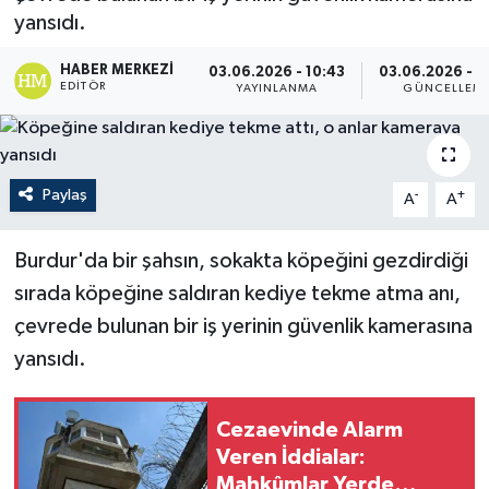
yansıdı.
HABER MERKEZI
03.06.2026 - 10:43
03.06.2026 - 1
EDITÖR
YAYINLANMA
GÜNCELLEM
Paylaş
-
+
A
A
Burdur'da bir şahsın, sokakta köpeğini gezdirdiği
sırada köpeğine saldıran kediye tekme atma anı,
çevrede bulunan bir iş yerinin güvenlik kamerasına
yansıdı.
Cezaevinde Alarm
Veren İddialar:
Mahkûmlar Yerde