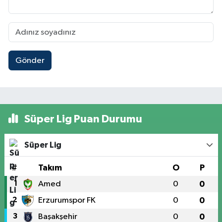
Gönder
Süper Lig Puan Durumu
Süper Lig
#
Takım
O
P
1
Amed
0
0
2
Erzurumspor FK
0
0
3
Başakşehir
0
0