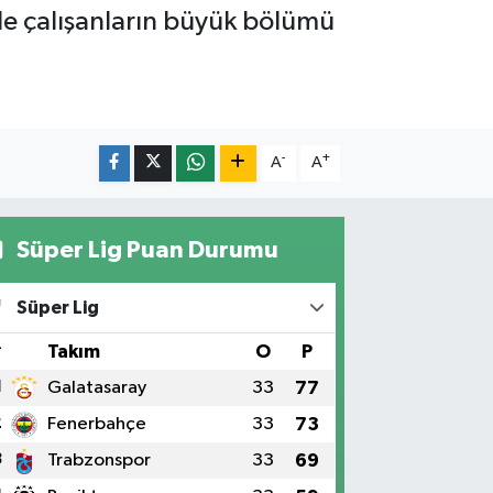
rde çalışanların büyük bölümü
-
+
A
A
Süper Lig Puan Durumu
Süper Lig
#
Takım
O
P
1
Galatasaray
33
77
2
Fenerbahçe
33
73
3
Trabzonspor
33
69