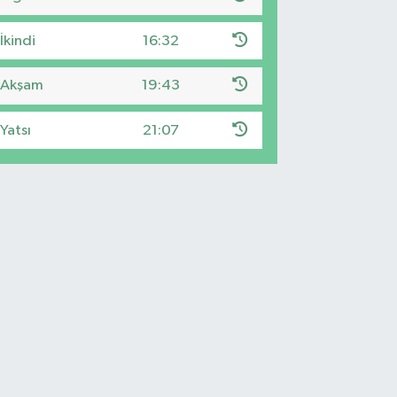
İkindi
16:32
Akşam
19:43
Yatsı
21:07