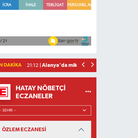
Manavgat'ta kuyuya düşen çocuk itfaiy
23:57 |
2026 Air Badminton Türkiye Şampiyo
22:44 |
Cumhurbaşkanı Erdoğan, yarın Suudi Ar
22:31 |
Beşiktaş Çekya'dan İstanbul'a avantaj
22:31 |
N DAKIKA
Alanya'da mikroplastik kirliliği araştır
21:12 |
HATAY NÖBETÇI
ECZANELER
ÖZLEM ECZANESİ