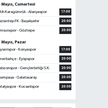
6 Mayıs, Cumartesi
tih Karagümrük - Alanyaspor
17:00
ziantep FK - Başakşehir
20:00
msunspor - Göztepe
20:00
7 Mayıs, Pazar
yserispor - Konyaspor
17:00
nerbahçe - Eyüpspor
20:00
abzonspor - Gençlerbirliği S.K.
20:00
sımpaşa - Galatasaray
20:00
talyaspor - Kocaelispor
20:00