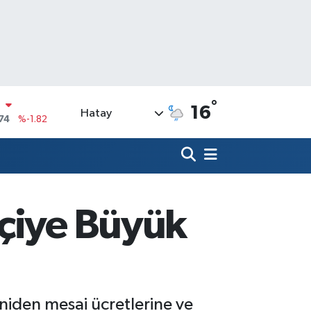
°
16
Hatay
20
%0.02
90
%0.19
N
80
%0.18
09000
%0.19
şçiye Büyük
0
,00
%0
N
74
%-1.82
niden mesai ücretlerine ve