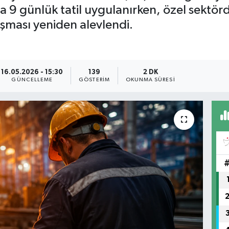
da 9 günlük tatil uygulanırken, özel sektö
ışması yeniden alevlendi.
16.05.2026 - 15:30
139
2 DK
GÜNCELLEME
GÖSTERIM
OKUNMA SÜRESI