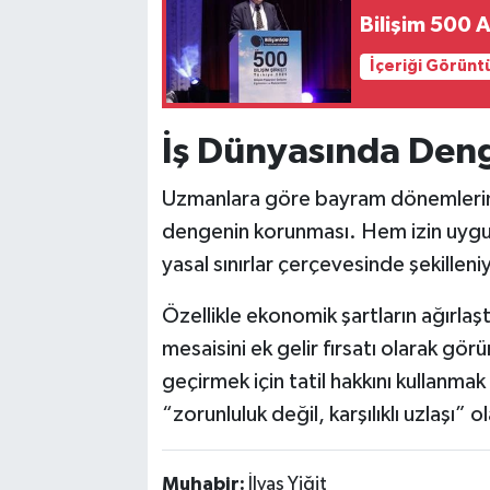
Bilişim 500 A
İçeriği Görünt
İş Dünyasında Den
Uzmanlara göre bayram dönemlerinde e
dengenin korunması. Hem izin uygula
yasal sınırlar çerçevesinde şekilleni
Özellikle ekonomik şartların ağırla
mesaisini ek gelir fırsatı olarak görür
geçirmek için tatil hakkını kullanmak
“zorunluluk değil, karşılıklı uzlaşı” o
Muhabir:
İlyas Yiğit