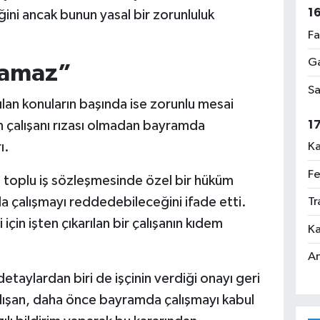
1
ğini ancak bunun yasal bir zorunluluk
Fa
Ga
ılamaz”
Sa
lan konuların başında ise zorunlu mesai
1
in çalışanı rızası olmadan bayramda
ı.
Ka
Fe
 toplu iş sözleşmesinde özel bir hüküm
a çalışmayı reddedebileceğini ifade etti.
Tr
için işten çıkarılan bir çalışanın kıdem
Ka
An
etaylardan biri de işçinin verdiği onayı geri
lışan, daha önce bayramda çalışmayı kabul