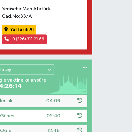
Yenişehir Mah.Atatürk
Cad.No:33/A
Yol Tarifi Al
0 (326) 311 21 66
Hatay
le vaktine kalan süre
4:26:13
İmsak
04:09
Güneş
05:40
Öğle
12:46