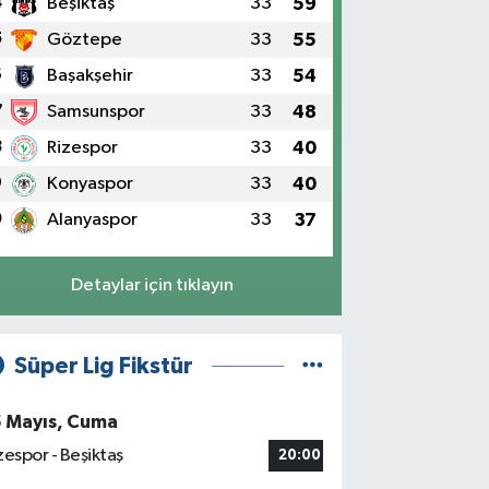
4
Beşiktaş
33
59
5
Göztepe
33
55
6
Başakşehir
33
54
7
Samsunspor
33
48
8
Rizespor
33
40
9
Konyaspor
33
40
0
Alanyaspor
33
37
Detaylar için tıklayın
Süper Lig Fikstür
5 Mayıs, Cuma
zespor - Beşiktaş
20:00