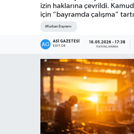
izin haklarına çevrildi. Kamu
Spor
için “bayramda çalışma” tart
Teknoloji
#Kurban Bayramı
Yaşam
ASI GAZETESI
16.05.2026 - 17:38
EDITÖR
YAYINLANMA