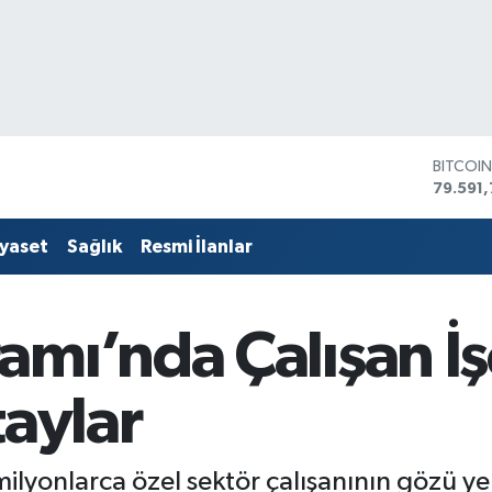
DOLAR
45,436
EURO
53,386
iyaset
Sağlık
Resmi İlanlar
STERLİ
61,603
G.ALTIN
6862,
amı’nda Çalışan İ
BİST10
14.598
BITCOI
taylar
79.591,
ilyonlarca özel sektör çalışanının gözü ye