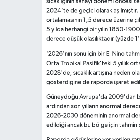
sıcaklığının sanayi dönemi öncesi 
2024'te de geçici olarak aşılmıştır
ortalamasının 1,5 derece üzerine ç
5 yılda herhangi bir yılın 1850-190
derece düşük olasılıktadır (yüzde 1'
'2026'nın sonu için bir El Nino tahmi
Orta Tropikal Pasifik'teki 5 yıllık or
2028'de, sıcaklık artışına neden ola
gösterdiğine de raporda işaret edil
Güneydoğu Avrupa'da 2009'dan bu y
ardından son yılların anormal derec
2026-2030 döneminin anormal derec
edildiği ancak bu bölge için tahmin
Raporda görüşlerine yer verilen r