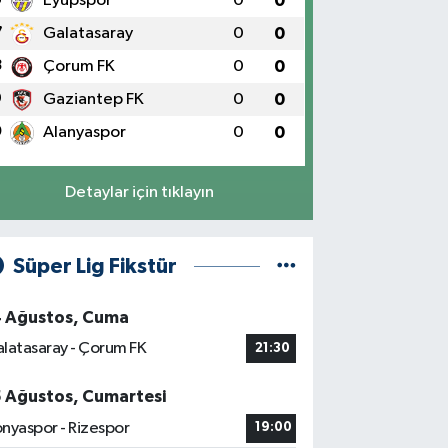
Eyüpspor
0
0
7
Galatasaray
0
0
8
Çorum FK
0
0
9
Gaziantep FK
0
0
0
Alanyaspor
0
0
Detaylar için tıklayın
Süper Lig Fikstür
4 Ağustos, Cuma
latasaray - Çorum FK
21:30
5 Ağustos, Cumartesi
nyaspor - Rizespor
19:00