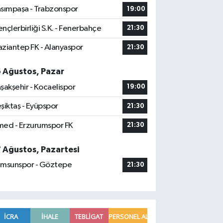
sımpaşa - Trabzonspor
19:00
nçlerbirliği S.K. - Fenerbahçe
21:30
ziantep FK - Alanyaspor
21:30
6 Ağustos, Pazar
şakşehir - Kocaelispor
19:00
şiktaş - Eyüpspor
21:30
ed - Erzurumspor FK
21:30
7 Ağustos, Pazartesi
msunspor - Göztepe
21:30