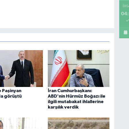
İMS
04:
Mi
A 
Sa
Ko
ME
e Paşinyan
İran Cumhurbaşkanı:
BE
da görüştü
ABD'nin Hürmüz Boğazı ile
CA
ilgili mutabakat ihlallerine
karşılık verdik
İs