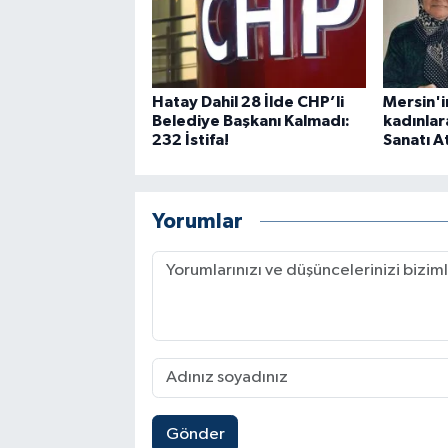
Hatay Dahil 28 İlde CHP’li
Mersin'i
Belediye Başkanı Kalmadı:
kadınlar
232 İstifa!
Sanatı At
Yorumlar
Gönder