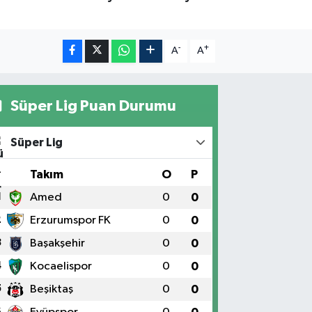
-
+
A
A
Süper Lig Puan Durumu
Süper Lig
#
Takım
O
P
1
Amed
0
0
2
Erzurumspor FK
0
0
3
Başakşehir
0
0
4
Kocaelispor
0
0
5
Beşiktaş
0
0
6