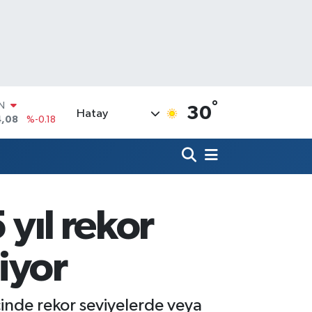
°
R
30
Hatay
36
%0.18
10
%0.32
N
1
%0.38
ALTIN
55
%0.03
 yıl rekor
00
%-14
IN
iyor
4,08
%-0.18
çinde rekor seviyelerde veya