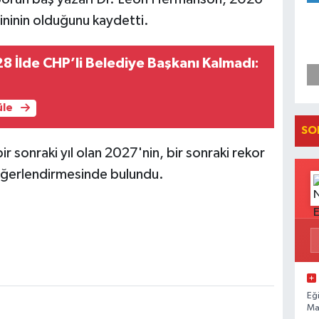
mininin olduğunu kaydetti.
28 İlde CHP’li Belediye Başkanı Kalmadı:
üle
SO
r sonraki yıl olan 2027'nin, bir sonraki rekor
' değerlendirmesinde bulundu.
Eğ
Ma