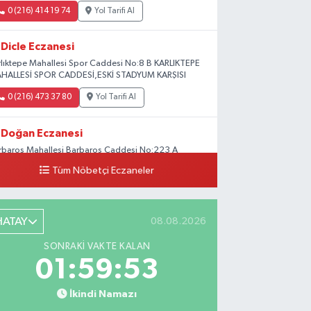
0 (216) 414 19 74
Yol Tarifi Al
Dicle Eczanesi
rlıktepe Mahallesi Spor Caddesi No:8 B KARLIKTEPE
HALLESİ SPOR CADDESİ,ESKİ STADYUM KARŞISI
0 (216) 473 37 80
Yol Tarifi Al
Doğan Eczanesi
rbaros Mahallesi Barbaros Caddesi No:223 A
ladium AVM aşağısı, Mersinli Ciğerci Apo ve 32.
Tüm Nöbetçi Eczaneler
ter arası
0 (216) 315 64 48
Yol Tarifi Al
HATAY
08.08.2026
Mali Eczanesi
SONRAKI VAKTE KALAN
rkez Mahallesi Tüloğlu Sokak No:4 A
01:59:51
ŞİTPAŞACADDESİ QNB BANK SOKAĞI REŞİTPAŞA
NİZKÖŞKLER SAĞLIK OCAĞI KARŞISI
İkindi Namazı
0 (532) 711 72 17
Yol Tarifi Al