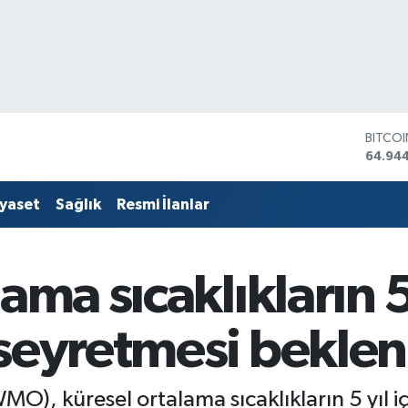
DOLA
47,74
EURO
55,25
iyaset
Sağlık
Resmi İlanlar
STERLİ
64,481
GRAM 
6660.
ama sıcaklıkların 5
BİST1
13.779
BITCO
seyretmesi beklen
64.94
), küresel ortalama sıcaklıkların 5 yıl i