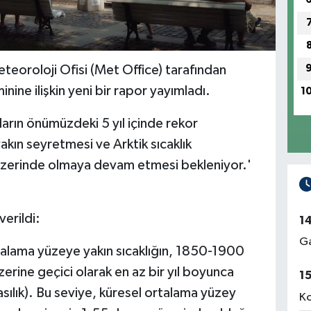
oroloji Ofisi (Met Office) tarafından
minine ilişkin yeni bir rapor yayımladı.
1
ların önümüzdeki 5 yıl içinde rekor
akın seyretmesi ve Arktik sıcaklık
 üzerinde olmaya devam etmesi bekleniyor.'
erildi:
1
Ga
talama yüzeye yakın sıcaklığın, 1850-1900
erine geçici olarak en az bir yıl boyunca
1
ılık). Bu seviye, küresel ortalama yüzey
Ko