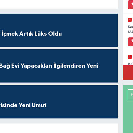
Ka
MA
 İçmek Artık Lüks Oldu
Ba
ağ Evi Yapacakları İlgilendiren Yeni
Pa
No
isinde Yeni Umut
Me
RE
DE