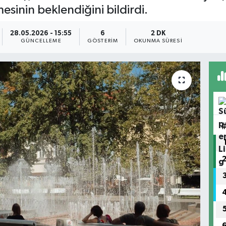
esinin beklendiğini bildirdi.
28.05.2026 - 15:55
6
2 DK
GÜNCELLEME
GÖSTERIM
OKUNMA SÜRESI