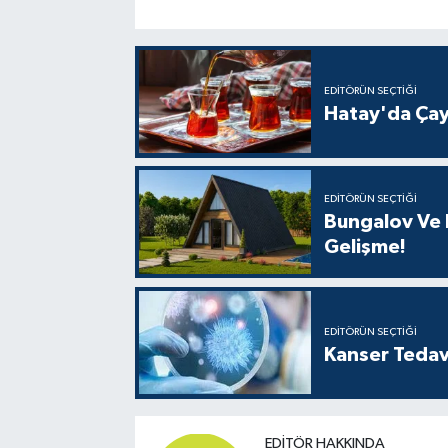
EDITÖRÜN SEÇTIĞI
Hatay'da Çay
EDITÖRÜN SEÇTIĞI
Bungalov Ve B
Gelişme!
EDITÖRÜN SEÇTIĞI
Kanser Tedav
EDITÖR HAKKINDA