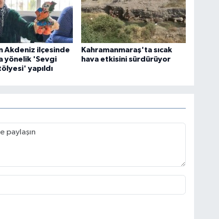
n Akdeniz ilçesinde
Kahramanmaraş'ta sıcak
Ak
So
a yönelik 'Sevgi
hava etkisini sürdürüyor
ölyesi' yapıldı
At
DÖ
SA
Sü