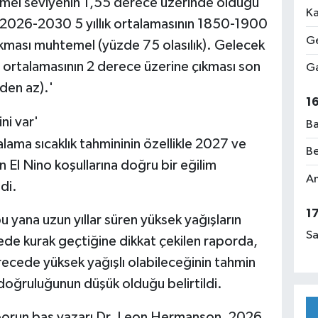
temel seviyenin 1,55 derece üzerinde olduğu
Ka
. 2026-2030 5 yıllık ortalamasının 1850-1900
Ge
ıkması muhtemel (yüzde 75 olasılık). Gelecek
0 ortalamasının 2 derece üzerine çıkması son
Ga
den az).'
1
ni var'
Ba
talama sıcaklık tahmininin özellikle 2027 ve
Be
n El Nino koşullarına doğru bir eğilim
Am
di.
1
ana uzun yıllar süren yüksek yağışların
Sa
ede kurak geçtiğine dikkat çekilen raporda,
ede yüksek yağışlı olabileceğinin tahmin
 doğruluğunun düşük olduğu belirtildi.
aporun baş yazarı Dr. Leon Hermanson, 2026