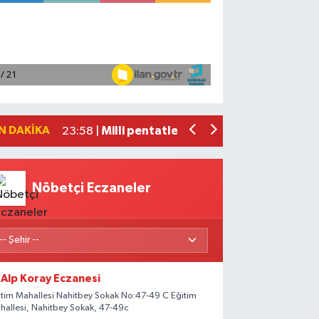
Adana'da helikopter destekli 'huzur v
01:06 |
Mersin'de uyuşturucu operasyonunda 1
00:39 |
Adana'da silahlı saldırıda 3 kişi yaral
00:05 |
Fransa'dan iade edilen tarihi eserler 
23:59 |
N DAKIKA
Milli pentatletler Kıvanç Taşyaran ve
23:58 |
Nöbetçi Eczaneler
Alp Koray Eczanesi
itim Mahallesi Nahitbey Sokak No:47-49 C Eğitim
hallesi, Nahitbey Sokak, 47-49c