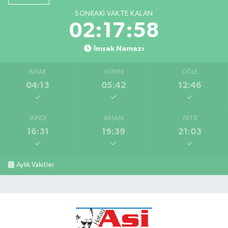
SONRAKI VAKTE KALAN
0 (212) 635 03 83
Yol Tarifi Al
02:17:57
Tersane İstanbul Eczanesi
İmsak Namazı
Camiikebir Mahallesi, Taşkızak Tersanesi Caddesi No:6 6B Kasımpaşa
Beyoğlu İstanbul
İMSAK
GÜNEŞ
ÖĞLE
0 (533) 395 65 65
Yol Tarifi Al
04:13
05:42
12:46
Nuh Eczanesi
Fetih Mahallesi, Hicazkar Sokak, Bağkur Sitesi No:10 1A Ataşehir İstanbul
İKINDI
AKŞAM
YATSI
16:31
19:39
21:03
0 (216) 324 46 96
Yol Tarifi Al
Yaman Eczanesi
Aylık Vakitler
Site Mahallesi, Kaptanoğlu Okul Sokak No:44 A Ümraniye İstanbul
0 (216) 533 02 16
Yol Tarifi Al
Kelebek Eczanesi
Kanarya Mahallesi, Şahin Caddesi No:45 C Küçükçekmece İstanbul