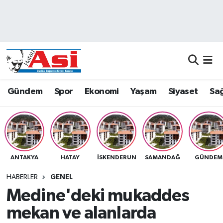
Asayiş
Nöbetçi Eczaneler
Dünya
Hava Durumu
Eğitim
Namaz Vakitleri
Gündem
Spor
Ekonomi
Yaşam
Siyaset
Sağ
Ekonomi
Trafik Durumu
Gündem
Süper Lig Puan Durumu ve Fikstür
ANTAKYA
HATAY
İSKENDERUN
SAMANDAĞ
GÜNDEM
Magazin
Tüm Manşetler
HABERLER
GENEL
Sağlık
Son Dakika Haberleri
Medine'deki mukaddes
mekan ve alanlarda
Siyaset
Haber Arşivi