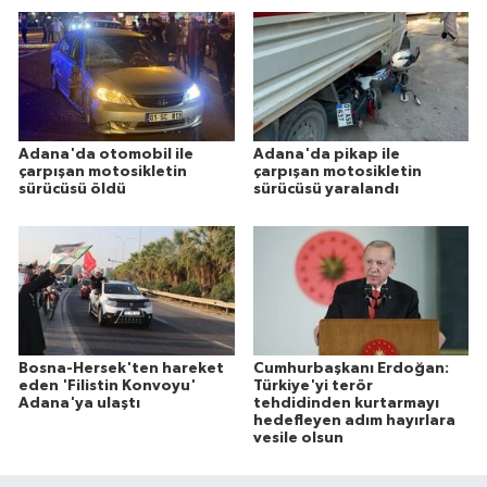
Adana'da otomobil ile
Adana'da pikap ile
çarpışan motosikletin
çarpışan motosikletin
sürücüsü öldü
sürücüsü yaralandı
Bosna-Hersek'ten hareket
Cumhurbaşkanı Erdoğan:
eden 'Filistin Konvoyu'
Türkiye'yi terör
Adana'ya ulaştı
tehdidinden kurtarmayı
hedefleyen adım hayırlara
vesile olsun