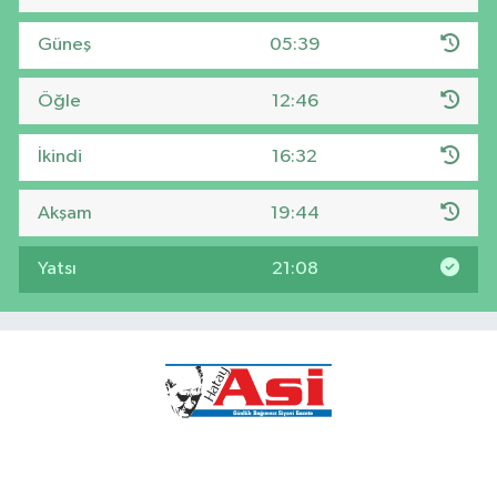
Güneş
05:39
Öğle
12:46
İkindi
16:32
Akşam
19:44
Yatsı
21:08