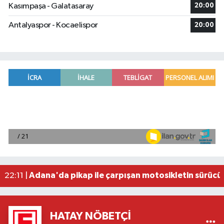
Kasımpaşa - Galatasaray
20:00
Antalyaspor - Kocaelispor
20:00
Fenerbahçe, avantaj elde etti
23:49 |
Hataylıların Beklediği Haber Geldi: TOKİ Konut 
22:58 |
Antalya'da 89 yaşındaki kişi evinde ölü bulundu
22:47 |
Adana'da otomobil ile çarpışan motosikletin sü
22:23 |
Adana'da pikap ile çarpışan motosikletin sürücü
22:11 |
HATAY NÖBETÇI