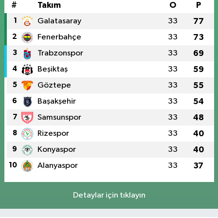
#
Takım
O
P
1
Galatasaray
33
77
2
Fenerbahçe
33
73
3
Trabzonspor
33
69
4
Beşiktaş
33
59
5
Göztepe
33
55
6
Başakşehir
33
54
7
Samsunspor
33
48
8
Rizespor
33
40
9
Konyaspor
33
40
10
Alanyaspor
33
37
Detaylar için tıklayın