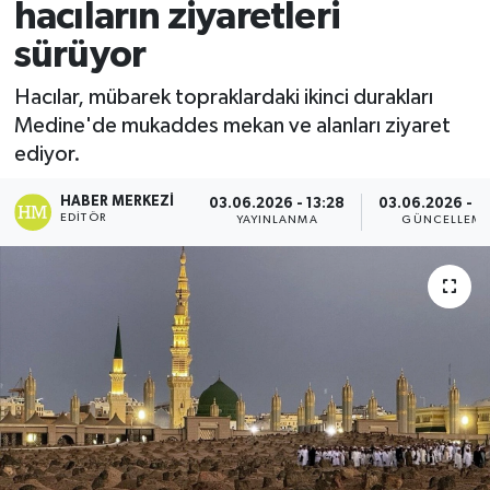
hacıların ziyaretleri
Spor
sürüyor
Teknoloji
Hacılar, mübarek topraklardaki ikinci durakları
Medine'de mukaddes mekan ve alanları ziyaret
Yaşam
ediyor.
HABER MERKEZI
03.06.2026 - 13:28
03.06.2026 - 1
EDITÖR
YAYINLANMA
GÜNCELLEM