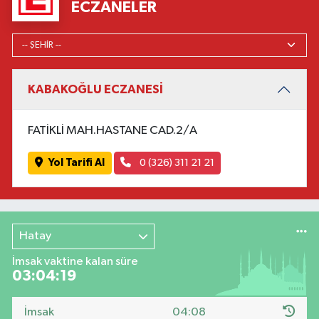
ECZANELER
KABAKOĞLU ECZANESİ
FATİKLİ MAH.HASTANE CAD.2/A
Yol Tarifi Al
0 (326) 311 21 21
Hatay
İmsak vaktine kalan süre
03:04:18
İmsak
04:08