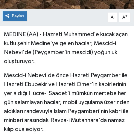
Paylaş
-
+
A
A
MEDINE (AA) - Hazreti Muhammed'e kucak açan
kutlu şehir Medine'ye gelen hacılar, Mescid-i
Nebevi'de (Peygamber'in mescidi) yoğunluk
oluşturuyor.
Mescid-i Nebevi'de önce Hazreti Peygamber ile
Hazreti Ebubekir ve Hazreti Ömer'in kabirlerinin
yer aldığı Hücre-i Saadet'i mümkün mertebe her
gün selamlayan hacılar, mobil uygulama üzerinden
aldıkları randevuyla İslam Peygamberi'nin kabri ile
minberi arasındaki Ravza-i Mutahhara'da namaz
kılıp dua ediyor.