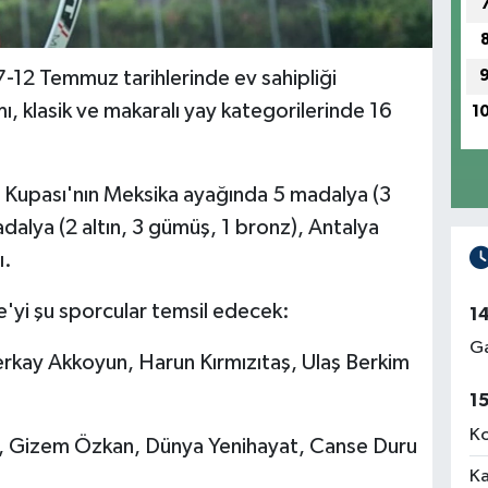
12 Temmuz tarihlerinde ev sahipliği
ı, klasik ve makaralı yay kategorilerinde 16
1
a Kupası'nın Meksika ayağında 5 madalya (3
alya (2 altın, 3 gümüş, 1 bronz), Antalya
ı.
'yi şu sporcular temsil edecek:
1
Ga
erkay Akkoyun, Harun Kırmızıtaş, Ulaş Berkim
1
Ko
kır, Gizem Özkan, Dünya Yenihayat, Canse Duru
Ka