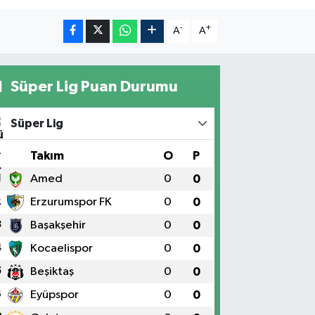
-
+
A
A
Süper Lig Puan Durumu
Süper Lig
#
Takım
O
P
1
Amed
0
0
2
Erzurumspor FK
0
0
3
Başakşehir
0
0
4
Kocaelispor
0
0
5
Beşiktaş
0
0
6
Eyüpspor
0
0