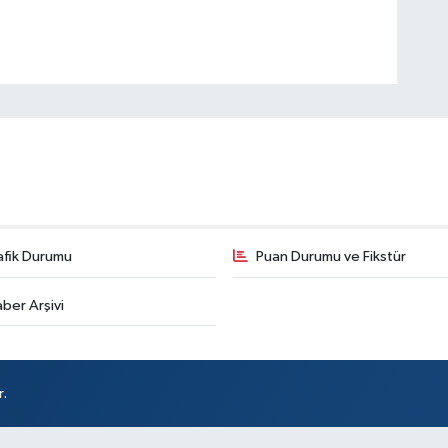
Ak
So
At
DÖ
SA
afik Durumu
Puan Durumu ve Fikstür
ber Arşivi
Sü
r.
Ar