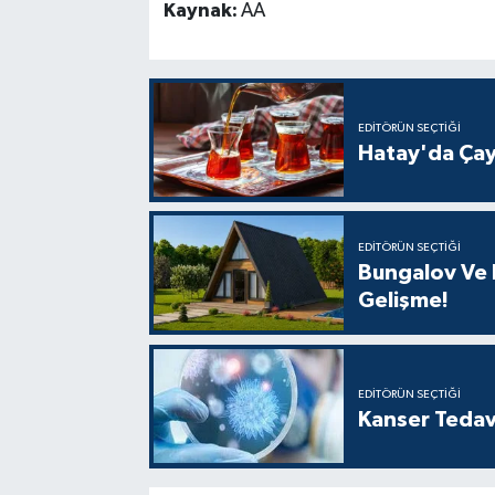
Kaynak:
AA
EDITÖRÜN SEÇTIĞI
Hatay'da Çay
EDITÖRÜN SEÇTIĞI
Bungalov Ve B
Gelişme!
EDITÖRÜN SEÇTIĞI
Kanser Tedav