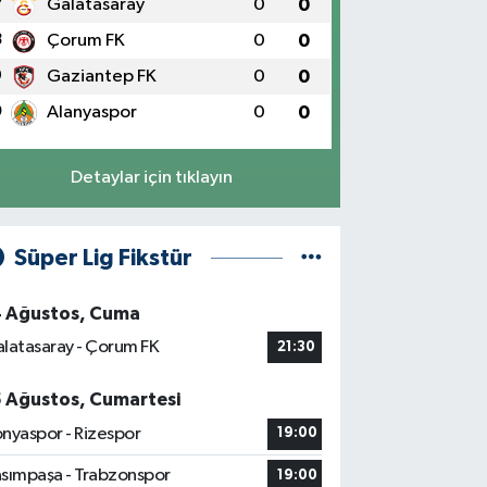
7
Galatasaray
0
0
8
Çorum FK
0
0
9
Gaziantep FK
0
0
0
Alanyaspor
0
0
Detaylar için tıklayın
Süper Lig Fikstür
4 Ağustos, Cuma
latasaray - Çorum FK
21:30
5 Ağustos, Cumartesi
nyaspor - Rizespor
19:00
sımpaşa - Trabzonspor
19:00