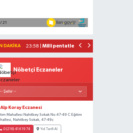
Adana'da helikopter destekli 'huzur v
01:06 |
Mersin'de uyuşturucu operasyonunda 1
00:39 |
Adana'da silahlı saldırıda 3 kişi yaral
00:05 |
Fransa'dan iade edilen tarihi eserler 
23:59 |
N DAKIKA
Milli pentatletler Kıvanç Taşyaran ve
23:58 |
Nöbetçi Eczaneler
Alp Koray Eczanesi
itim Mahallesi Nahitbey Sokak No:47-49 C Eğitim
hallesi, Nahitbey Sokak, 47-49c
0 (216) 414 19 74
Yol Tarifi Al