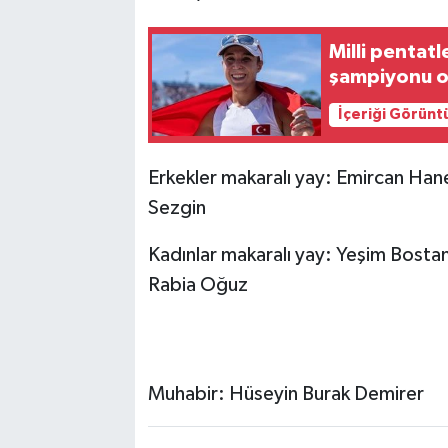
Milli pentat
şampiyonu o
İçeriği Görünt
Erkekler makaralı yay: Emircan Han
Sezgin
Kadınlar makaralı yay: Yeşim Bosta
Rabia Oğuz
Muhabir: Hüseyin Burak Demirer