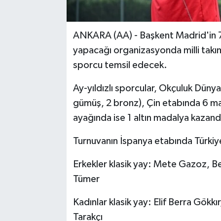
ANKARA (AA) - Başkent Madrid'in 7-
yapacağı organizasyonda milli takım
sporcu temsil edecek.
Ay-yıldızlı sporcular, Okçuluk Düny
gümüş, 2 bronz), Çin etabında 6 mad
ayağında ise 1 altın madalya kazand
Turnuvanın İspanya etabında Türkiye
Erkekler klasik yay: Mete Gazoz, B
Tümer
Kadınlar klasik yay: Elif Berra Gök
Tarakçı