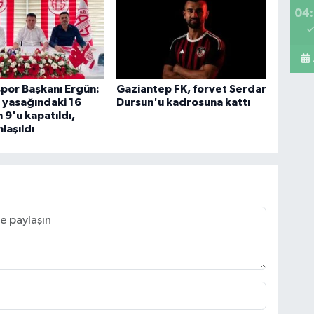
04:
Mi
A 
por Başkanı Ergün:
Gaziantep FK, forvet Serdar
 yasağındaki 16
Dursun'u kadrosuna kattı
Sa
 9'u kapatıldı,
laşıldı
Ko
ME
BE
CA
İs