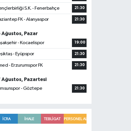
nçlerbirliği S.K. - Fenerbahçe
21:30
ziantep FK - Alanyaspor
21:30
6 Ağustos, Pazar
şakşehir - Kocaelispor
19:00
şiktaş - Eyüpspor
21:30
ed - Erzurumspor FK
21:30
7 Ağustos, Pazartesi
msunspor - Göztepe
21:30