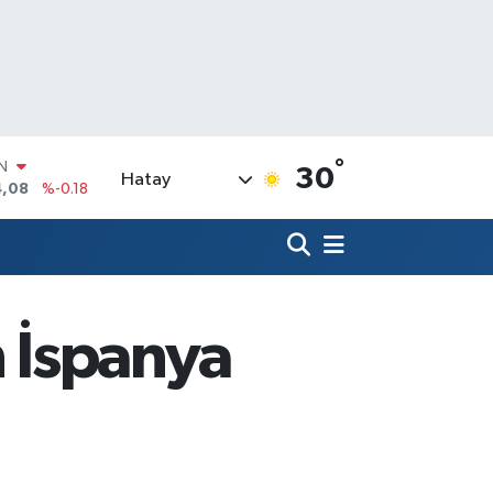
°
R
30
Hatay
36
%0.18
10
%0.32
N
1
%0.38
ALTIN
55
%0.03
n İspanya
00
%-14
IN
4,08
%-0.18