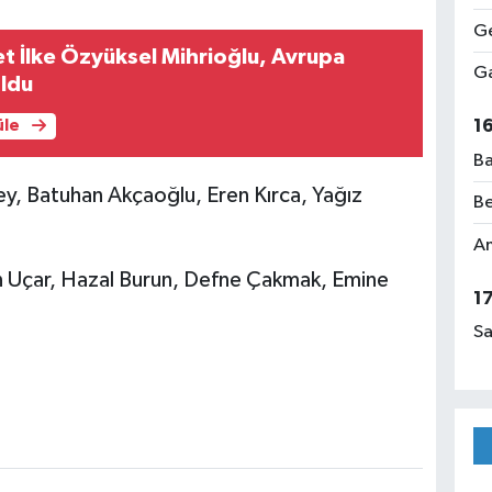
Ge
let İlke Özyüksel Mihrioğlu, Avrupa
Ga
ldu
1
üle
Ba
ey, Batuhan Akçaoğlu, Eren Kırca, Yağız
Be
Am
n Uçar, Hazal Burun, Defne Çakmak, Emine
1
Sa