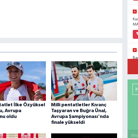
Ka
MA
Ba
Pa
No
Me
ntatlet İlke Özyüksel
Milli pentatletler Kıvanç
RE
u, Avrupa
Taşyaran ve Buğra Ünal,
DE
nu oldu
Avrupa Şampiyonası'nda
finale yükseldi
İMS