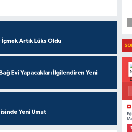
 İçmek Artık Lüks Oldu
SO
ağ Evi Yapacakları İlgilendiren Yeni
isinde Yeni Umut
Eğ
Ma