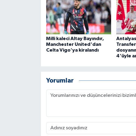
Milli kaleci Altay Bayındır,
Antalyas
Manchester United'dan
Transfer
Celta Vigo'ya kiralandı
dosyanın
4'üyle an
Yorumlar