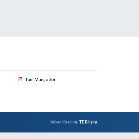
Alper Eczanesi
şemsettin Mahallesi Petrol Yolu Caddesi Birgül
kak,No:34 A
0 (532) 137 55 01
Yol Tarifi Al
Metro Atakent Eczanesi
akent Mahallesi Reşitpaşa Caddesi 73 D ATAKENT
NERCİ CELAL USTA VE ZİGANA DÜĞÜN
LONUNUN YANI
Tüm Manşetler
0 (216) 461 51 71
Yol Tarifi Al
Sezgin Eczanesi
mer Mahallesi Prof. Turan Güneş Caddesi 57 AA
0 (506) 740 60 23
Yol Tarifi Al
Haber Yazılımı:
TE Bilişim
Meydan Eczanesi
navutköy Merkez Mahallesi Nenehatun Caddesi 8A