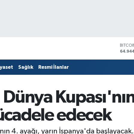
DOLA
47,74
EURO
55,25
iyaset
Sağlık
Resmi İlanlar
STERLİ
64,481
GRAM 
6660.
r, Dünya Kupası'nı
BİST1
13.779
BITCO
ücadele edecek
64.94
n 4. ayağı, yarın İspanya'da başlayacak.