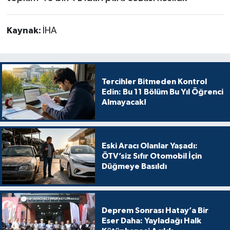
Kaynak:
İHA
Tercihler Bitmeden Kontrol
Edin: Bu 11 Bölüm Bu Yıl Öğrenci
Almayacak!
Eski Aracı Olanlar Yaşadı:
ÖTV’siz Sıfır Otomobil İçin
Düğmeye Basıldı
Deprem Sonrası Hatay’a Bir
Eser Daha: Yayladağı Halk