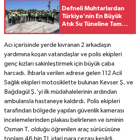
Defneli Muhtarlardan
Türkiye'nin En Büyük
Atık Su Tüneline Tam
Destek!
Acı içerisinde yerde kıvranan 2 arkadaşın
yardımına koşan vatandaşlar ve polis ekipleri
genç kızları sakinleştirmek için büyük çaba
harcadı. İhbarla verilen adrese gelen 112 Acil
Sağlık ekipleri motosiklette bulunan Kevser Ş. ve
Bağdagül Ş.'yi ilk müdahalelerinin ardından
ambulansla hastaneye kaldırdı. Polis ekipleri
tarafından bölgede yapılan güvenlik kamerası
incelemelerinden plakası belirlenen ve isminin
Osman T. olduğu öğrenilen araç sürücüsüne
toplam 46 bin TL idari para cezası kesildi.