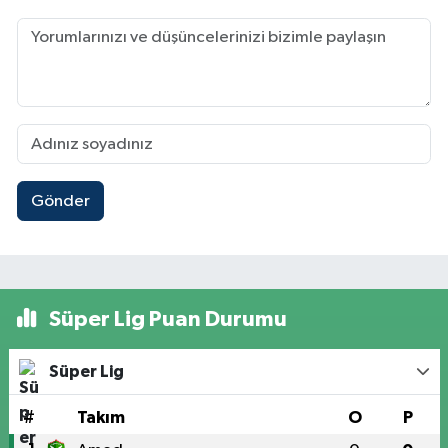
Gönder
Süper Lig Puan Durumu
Süper Lig
#
Takım
O
P