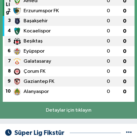
1
Amed
0
0
2
Erzurumspor FK
0
0
3
Başakşehir
0
0
4
Kocaelispor
0
0
5
Beşiktaş
0
0
6
Eyüpspor
0
0
7
Galatasaray
0
0
8
Çorum FK
0
0
9
Gaziantep FK
0
0
10
Alanyaspor
0
0
Detaylar için tıklayın
Süper Lig Fikstür