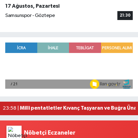
17 Ağustos, Pazartesi
Samsunspor - Göztepe
21:30
Adana'da helikopter destekli 'huzur ve güven' 
01:06 |
Mersin'de uyuşturucu operasyonunda 190 gram e
00:39 |
Adana'da silahlı saldırıda 3 kişi yaralandı
00:05 |
Fransa'dan iade edilen tarihi eserler Şam Kalesi
23:59 |
Milli pentatletler Kıvanç Taşyaran ve Buğra Üna
23:58 |
Nöbetçi Eczaneler