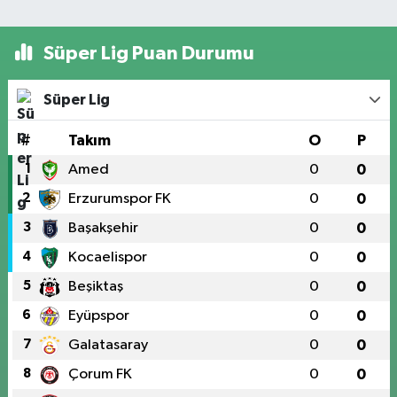
Süper Lig Puan Durumu
Süper Lig
#
Takım
O
P
1
Amed
0
0
2
Erzurumspor FK
0
0
3
Başakşehir
0
0
4
Kocaelispor
0
0
5
Beşiktaş
0
0
6
Eyüpspor
0
0
7
Galatasaray
0
0
8
Çorum FK
0
0