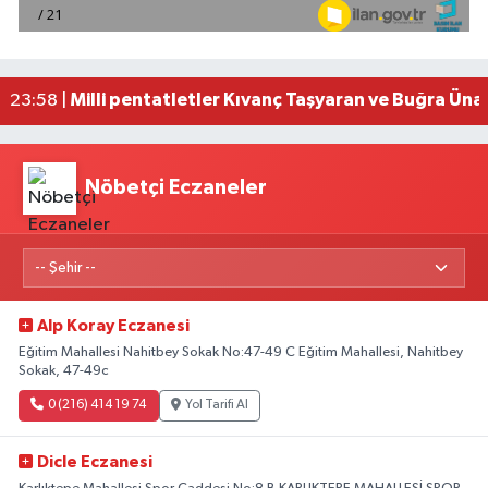
Mersin'de uyuşturucu operasyonunda 190 gram e
00:39 |
Adana'da silahlı saldırıda 3 kişi yaralandı
00:05 |
Fransa'dan iade edilen tarihi eserler Şam Kalesi
23:59 |
Milli pentatletler Kıvanç Taşyaran ve Buğra Üna
23:58 |
Nöbetçi Eczaneler
Alp Koray Eczanesi
Eğitim Mahallesi Nahitbey Sokak No:47-49 C Eğitim Mahallesi, Nahitbey
Sokak, 47-49c
0 (216) 414 19 74
Yol Tarifi Al
Dicle Eczanesi