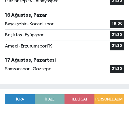
Gaziantep FK - Alanyaspor
21:30
16 Ağustos, Pazar
Başakşehir - Kocaelispor
19:00
Beşiktaş - Eyüpspor
21:30
Amed - Erzurumspor FK
21:30
17 Ağustos, Pazartesi
Samsunspor - Göztepe
21:30
Adana'da helikopter destekli 'huzur ve güven' 
01:06 |