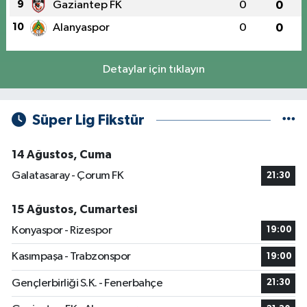
9
Gaziantep FK
0
0
10
Alanyaspor
0
0
Detaylar için tıklayın
Süper Lig Fikstür
14 Ağustos, Cuma
Galatasaray - Çorum FK
21:30
15 Ağustos, Cumartesi
Konyaspor - Rizespor
19:00
Kasımpaşa - Trabzonspor
19:00
Gençlerbirliği S.K. - Fenerbahçe
21:30