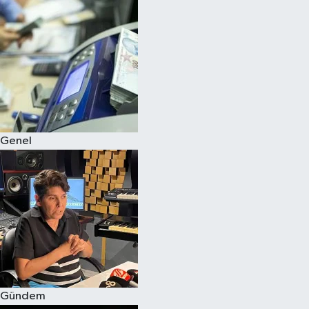
Spor
Teknoloji
Yaşam
Genel
Gündem