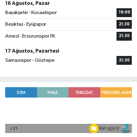
16 Ağustos, Pazar
Başakşehir - Kocaelispor
19:00
Beşiktaş - Eyüpspor
21:30
Amed - Erzurumspor FK
21:30
17 Ağustos, Pazartesi
Samsunspor - Göztepe
21:30
Mersin'de uyuşturucu operasyonunda 190 gram e
00:39 |
Adana'da silahlı saldırıda 3 kişi yaralandı
00:05 |
Fransa'dan iade edilen tarihi eserler Şam Kalesi
23:59 |