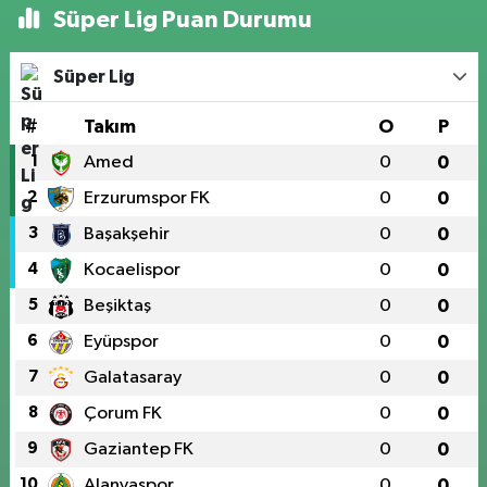
Süper Lig Puan Durumu
Süper Lig
#
Takım
O
P
1
Amed
0
0
2
Erzurumspor FK
0
0
3
Başakşehir
0
0
4
Kocaelispor
0
0
5
Beşiktaş
0
0
6
Eyüpspor
0
0
7
Galatasaray
0
0
8
Çorum FK
0
0
9
Gaziantep FK
0
0
10
Alanyaspor
0
0