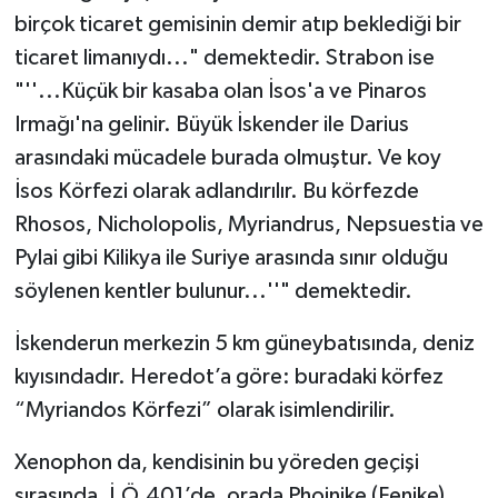
birçok ticaret gemisinin demir atıp beklediği bir
ticaret limanıydı..." demektedir. Strabon ise
"''...Küçük bir kasaba olan İsos'a ve Pinaros
Irmağı'na gelinir. Büyük İskender ile Darius
arasındaki mücadele burada olmuştur. Ve koy
İsos Körfezi olarak adlandırılır. Bu körfezde
Rhosos, Nicholopolis, Myriandrus, Nepsuestia ve
Pylai gibi Kilikya ile Suriye arasında sınır olduğu
söylenen kentler bulunur...''" demektedir.
İskenderun merkezin 5 km güneybatısında, deniz
kıyısındadır. Heredot’a göre: buradaki körfez
“Myriandos Körfezi” olarak isimlendirilir.
Xenophon da, kendisinin bu yöreden geçişi
sırasında, İ.Ö.401’de, orada Phoinike (Fenike)