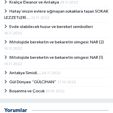
Kraliçe Eleanor ve Antakya
29.11.2022
Hatay’ımızın evlere sığmayan sokaklara taşan SOKAK
LEZZETLERİ…
22.11.2022
Evde olabilecek huzur ve bereket sembolleri
16.11.2022
Mitolojide bereketin ve bekaretin simgesi: NAR (2)
10.11.2022
Mitolojide bereketin ve bekaretin simgesi: NAR (1)
10.11.2022
Antakya Simidi…
04.11.2022
Gül Dünyası “GÜLCİHAN”
27.10.2022
Boşanma ve Çocuk
20.10.2022
Yorumlar