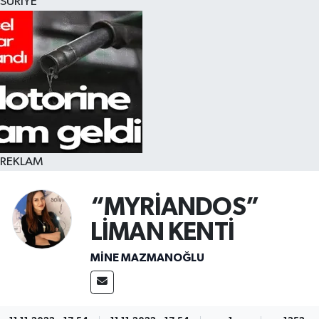
SURİYE
REKLAM
“MYRİANDOS”
LİMAN KENTİ
MINE MAZMANOĞLU