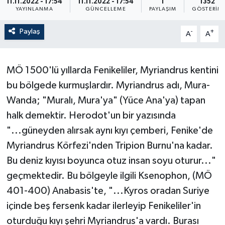
11.11.2022 - 17:54
11.11.2022 - 17:54
1
1352
YAYINLANMA
GÜNCELLEME
PAYLAŞIM
GÖSTERIM
Paylaş
-
+
A
A
MÖ 1500'lü yıllarda Fenikeliler, Myriandrus kentini
bu bölgede kurmuşlardır. Myriandrus adı, Mura-
Wanda; "Muralı, Mura'ya" (Yüce Ana'ya) tapan
halk demektir. Herodot'un bir yazısında
"...güneyden alırsak aynı kıyı çemberi, Fenike'de
Myriandrus Körfezi'nden Tripion Burnu'na kadar.
Bu deniz kıyısı boyunca otuz insan soyu oturur..."
geçmektedir. Bu bölgeyle ilgili Ksenophon, (MÖ
401-400) Anabasis'te, "...Kyros oradan Suriye
içinde beş fersenk kadar ilerleyip Fenikeliler'in
oturduğu kıyı şehri Myriandrus'a vardı. Burası