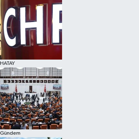
Spor
Teknoloji
Yaşam
HATAY
Gündem