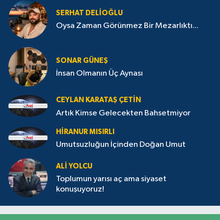
SERHAT DELIOĞLU
Oysa Zaman Görünmez Bir Mezarlıktı...
SONAR GÜNEŞ
İnsan Olmanın Üç Aynası
CEYLAN KARATAŞ ÇETIN
Artık Kimse Gelecekten Bahsetmiyor
HIRANUR MISIRLI
Umutsuzluğun İçinden Doğan Umut
ALI YOLCU
Toplumun yarısı aç ama siyaset
konuşuyoruz!