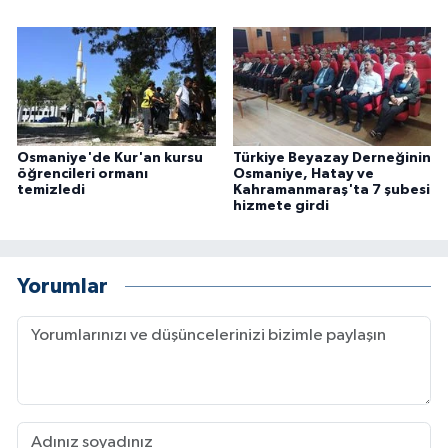
Osmaniye'de Kur'an kursu
Türkiye Beyazay Derneğinin
öğrencileri ormanı
Osmaniye, Hatay ve
temizledi
Kahramanmaraş'ta 7 şubesi
hizmete girdi
Yorumlar