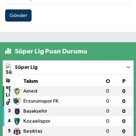
Gönder
Süper Lig Puan Durumu
Süper Lig
#
Takım
O
P
1
Amed
0
0
2
Erzurumspor FK
0
0
3
Başakşehir
0
0
4
Kocaelispor
0
0
5
Beşiktaş
0
0