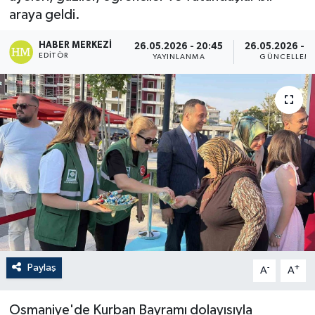
araya geldi.
HABER MERKEZI
26.05.2026 - 20:45
26.05.2026 - 2
EDITÖR
YAYINLANMA
GÜNCELLEM
Paylaş
-
+
A
A
Osmaniye'de Kurban Bayramı dolayısıyla