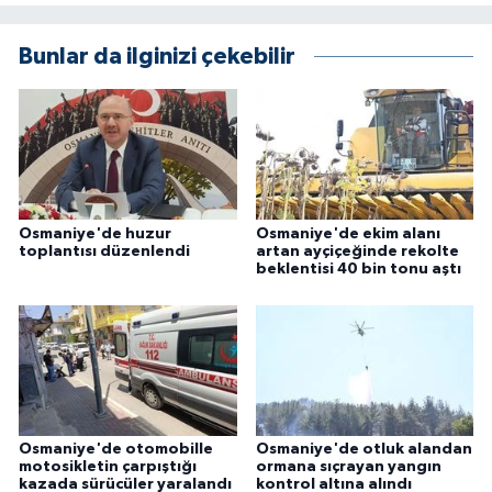
Bunlar da ilginizi çekebilir
Osmaniye'de huzur
Osmaniye'de ekim alanı
toplantısı düzenlendi
artan ayçiçeğinde rekolte
beklentisi 40 bin tonu aştı
Osmaniye'de otomobille
Osmaniye'de otluk alandan
motosikletin çarpıştığı
ormana sıçrayan yangın
kazada sürücüler yaralandı
kontrol altına alındı