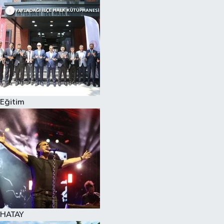
Spor
Teknoloji
Yaşam
Eğitim
HATAY