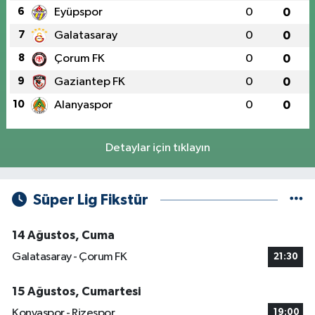
6
Eyüpspor
0
0
7
Galatasaray
0
0
8
Çorum FK
0
0
9
Gaziantep FK
0
0
10
Alanyaspor
0
0
Detaylar için tıklayın
Süper Lig Fikstür
14 Ağustos, Cuma
Galatasaray - Çorum FK
21:30
15 Ağustos, Cumartesi
Konyaspor - Rizespor
19:00