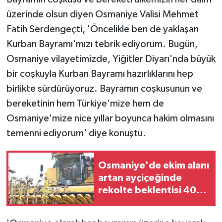
üzerinde olsun diyen Osmaniye Valisi Mehmet
Fatih Serdengeçti, 'Öncelikle ben de yaklaşan
Kurban Bayramı'mızı tebrik ediyorum. Bugün,
Osmaniye vilayetimizde, Yiğitler Diyarı'nda büyük
bir coşkuyla Kurban Bayramı hazırlıklarını hep
birlikte sürdürüyoruz. Bayramın coşkusunun ve
bereketinin hem Türkiye'mize hem de
Osmaniye'mize nice yıllar boyunca hakim olmasını
temenni ediyorum' diye konuştu.
Osmaniye'de ekim alanı
artan ayçiçeğinde
rekolte beklentisi 40
bin tonu aştı