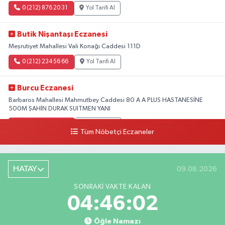
0 (212) 876 20 31
Yol Tarifi Al
Butik Nişantaşı Eczanesi
Meşrutiyet Mahallesi Vali Konağı Caddesi 111D
0 (212) 234 56 66
Yol Tarifi Al
Burcu Eczanesi
Barbaros Mahallesi Mahmutbey Caddesi 80 A A PLUS HASTANESİNE
500M ŞAHİN DURAK SUITMEN YANI
0 (212) 552 25 29
Yol Tarifi Al
Tüm Nöbetçi Eczaneler
Tuna Tillo Eczanesi
Akşemsettin Mahallesi Akdeniz Caddesi No:12 A 41.01948179055185,
HATAY
09.08.2026
28.946705949073934
SONRAKI VAKTE KALAN
0 (212) 635 03 83
Yol Tarifi Al
04:46:02
Tersane İstanbul Eczanesi
Öğle Namazı