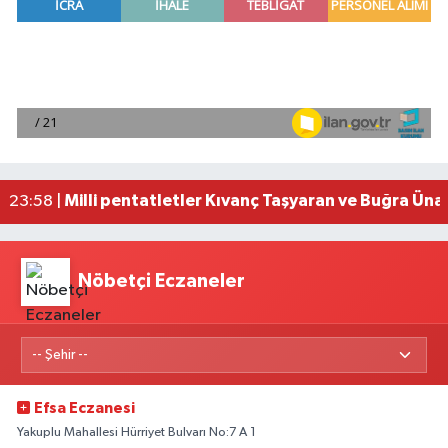
Adana'da helikopter destekli 'huzur ve güven' 
01:06 |
Mersin'de uyuşturucu operasyonunda 190 gram e
00:39 |
Adana'da silahlı saldırıda 3 kişi yaralandı
00:05 |
Fransa'dan iade edilen tarihi eserler Şam Kalesi
23:59 |
Milli pentatletler Kıvanç Taşyaran ve Buğra Üna
23:58 |
Nöbetçi Eczaneler
Efsa Eczanesi
Yakuplu Mahallesi Hürriyet Bulvarı No:7 A 1