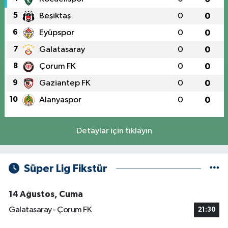
5
Beşiktaş
0
0
6
Eyüpspor
0
0
7
Galatasaray
0
0
8
Çorum FK
0
0
9
Gaziantep FK
0
0
10
Alanyaspor
0
0
Detaylar için tıklayın
Süper Lig Fikstür
14 Ağustos, Cuma
Galatasaray - Çorum FK
21:30