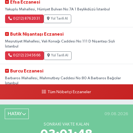
Efsa Eczanesi
Yakuplu Mahallesi, Hürriyet Bulvarı No:7A 1 Beylikdüzü İstanbul
0 (212) 876 20 31
Yol Tarifi Al
Butik Nişantaşı Eczanesi
Meşrutiyet Mahallesi, Vali Konağı Caddesi No:111 D Nişantaşı Şişli
İstanbul
0 (212) 234 56 66
Yol Tarifi Al
Burcu Eczanesi
Barbaros Mahallesi, Mahmutbey Caddesi No:80 A Barbaros Bağcılar
İstanbul
Tüm Nöbetçi Eczaneler
0 (212) 552 25 29
Yol Tarifi Al
Tuna Tillo Eczanesi
HATAY
09.08.2026
Akşemsettin Mahallesi, Akdeniz Caddesi No:12 A Fatih İstanbul
SONRAKI VAKTE KALAN
0 (212) 635 03 83
Yol Tarifi Al