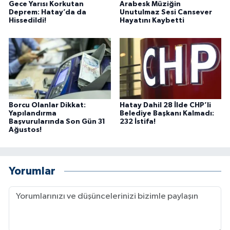
Gece Yarısı Korkutan
Arabesk Müziğin
Deprem: Hatay’da da
Unutulmaz Sesi Cansever
Hissedildi!
Hayatını Kaybetti
Borcu Olanlar Dikkat:
Hatay Dahil 28 İlde CHP’li
Yapılandırma
Belediye Başkanı Kalmadı:
Başvurularında Son Gün 31
232 İstifa!
Ağustos!
Yorumlar