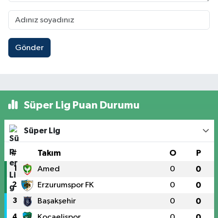
Gönder
Süper Lig Puan Durumu
Süper Lig
#
Takım
O
P
1
Amed
0
0
2
Erzurumspor FK
0
0
3
Başakşehir
0
0
4
Kocaelispor
0
0