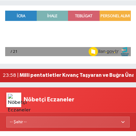
Adana'da helikopter destekli 'huzur ve güven' 
01:06 |
Mersin'de uyuşturucu operasyonunda 190 gram e
00:39 |
Adana'da silahlı saldırıda 3 kişi yaralandı
00:05 |
Fransa'dan iade edilen tarihi eserler Şam Kalesi
23:59 |
Milli pentatletler Kıvanç Taşyaran ve Buğra Üna
23:58 |
Nöbetçi Eczaneler