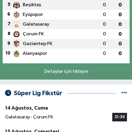
5
Beşiktaş
0
0
6
Eyüpspor
0
0
7
Galatasaray
0
0
8
Çorum FK
0
0
9
Gaziantep FK
0
0
10
Alanyaspor
0
0
Detaylar için tıklayın
Süper Lig Fikstür
14 Ağustos, Cuma
Galatasaray - Çorum FK
21:30
15 Ağustos, Cumartesi