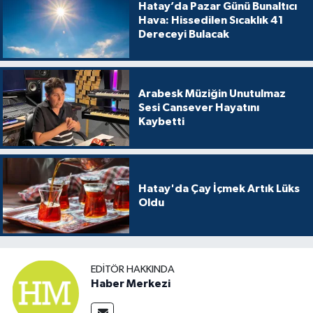
Hatay’da Pazar Günü Bunaltıcı
Hava: Hissedilen Sıcaklık 41
Dereceyi Bulacak
Arabesk Müziğin Unutulmaz
Sesi Cansever Hayatını
Kaybetti
Hatay'da Çay İçmek Artık Lüks
Oldu
EDITÖR HAKKINDA
Haber Merkezi