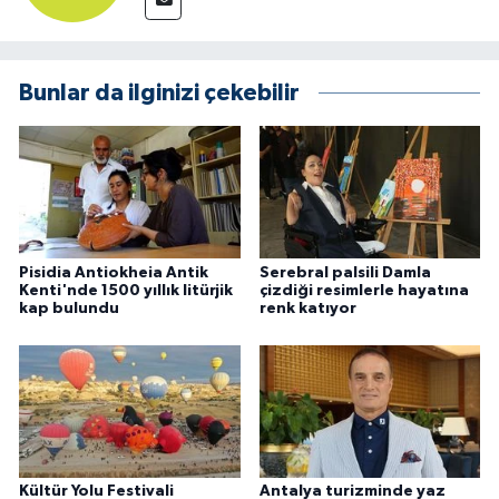
Bunlar da ilginizi çekebilir
Pisidia Antiokheia Antik
Serebral palsili Damla
Kenti'nde 1500 yıllık litürjik
çizdiği resimlerle hayatına
kap bulundu
renk katıyor
Kültür Yolu Festivali
Antalya turizminde yaz