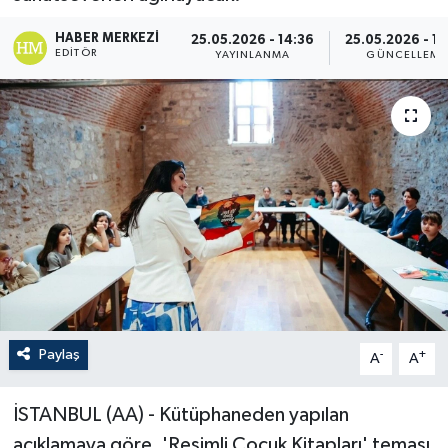
HABER MERKEZI
25.05.2026 - 14:36
25.05.2026 - 14
EDITÖR
YAYINLANMA
GÜNCELLEME
Paylaş
-
+
A
A
İSTANBUL (AA) - Kütüphaneden yapılan
açıklamaya göre, 'Resimli Çocuk Kitapları' teması