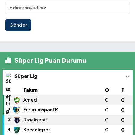
Gönder
Süper Lig Puan Durumu
Süper Lig
#
Takım
O
P
1
Amed
0
0
2
Erzurumspor FK
0
0
3
Başakşehir
0
0
4
Kocaelispor
0
0