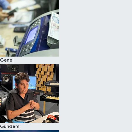
Spor
Teknoloji
Yaşam
Genel
Gündem