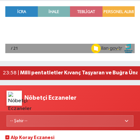
Adana'da helikopter destekli 'huzur ve güven' 
01:06 |
Mersin'de uyuşturucu operasyonunda 190 gram e
00:39 |
Adana'da silahlı saldırıda 3 kişi yaralandı
00:05 |
Fransa'dan iade edilen tarihi eserler Şam Kalesi
23:59 |
Milli pentatletler Kıvanç Taşyaran ve Buğra Üna
23:58 |
Nöbetçi Eczaneler
Alp Koray Eczanesi