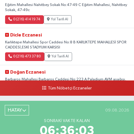
Eğitim Mahallesi Nahitbey Sokak No:47-49 C Eğitim Mahallesi, Nahitbey
Sokak, 47-49c
0 (216) 414 19 74
Yol Tarifi Al
Dicle Eczanesi
Karlıktepe Mahallesi Spor Caddesi No:8 B KARLIKTEPE MAHALLESİ SPOR
CADDESİ,ESKİ STADYUM KARŞISI
0 (216) 473 37 80
Yol Tarifi Al
Doğan Eczanesi
Barbaros Mahallesi Barbaros Caddesi No:223 A Paladium AVM aşağısı,
Mersinli Ciğerci Apo ve 32. Noter arası
Tüm Nöbetçi Eczaneler
0 (216) 315 64 48
Yol Tarifi Al
Mali Eczanesi
HATAY
09.08.2026
Merkez Mahallesi Tüloğlu Sokak No:4 A REŞİTPAŞACADDESİ QNB BANK
SONRAKI VAKTE KALAN
SOKAĞI REŞİTPAŞA DENİZKÖŞKLER SAĞLIK OCAĞI KARŞISI
06:36:03
0 (532) 711 72 17
Yol Tarifi Al