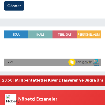
Gönder
Mersin'de uyuşturucu operasyonunda 190 gram e
00:39 |
Adana'da silahlı saldırıda 3 kişi yaralandı
00:05 |
Fransa'dan iade edilen tarihi eserler Şam Kalesi
23:59 |
Milli pentatletler Kıvanç Taşyaran ve Buğra Üna
23:58 |
Adana'da helikopter destekli 'huzur ve güven' 
01:06 |
Nöbetçi Eczaneler