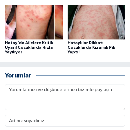
Hatay'da Ailelere Kritik
Hataylılar Dikkat:
Uyarı! Çocuklarda Hızla
Çocuklarda Kızamık Pik
Yayılıyor
Yaptı!
Yorumlar