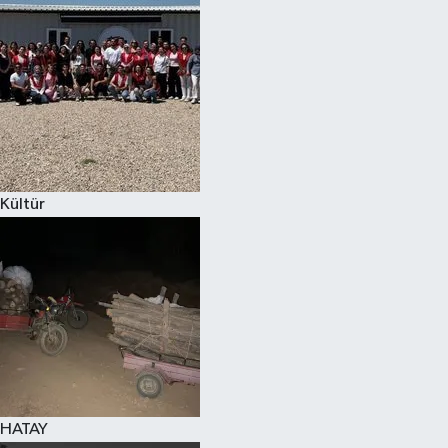
Spor
Teknoloji
Yaşam
Kültür
HATAY