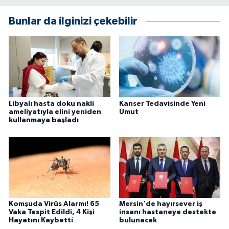
Bunlar da ilginizi çekebilir
Libyalı hasta doku nakli
Kanser Tedavisinde Yeni
ameliyatıyla elini yeniden
Umut
kullanmaya başladı
Komşuda Virüs Alarmı! 65
Mersin'de hayırsever iş
Vaka Tespit Edildi, 4 Kişi
insanı hastaneye destekte
Hayatını Kaybetti
bulunacak