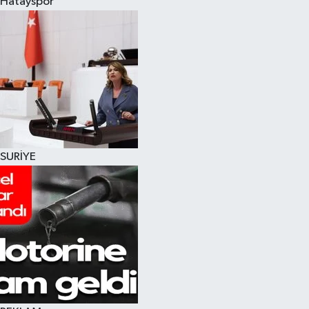
Hatayspor
SURİYE