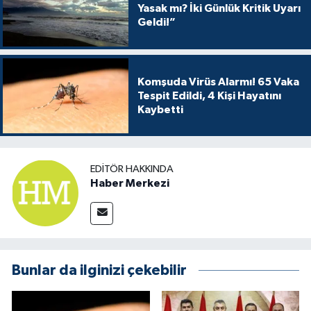
Yasak mı? İki Günlük Kritik Uyarı
Geldi!”
Komşuda Virüs Alarmı! 65 Vaka
Tespit Edildi, 4 Kişi Hayatını
Kaybetti
EDITÖR HAKKINDA
Haber Merkezi
Bunlar da ilginizi çekebilir