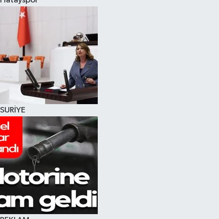
Hatayspor
SURİYE