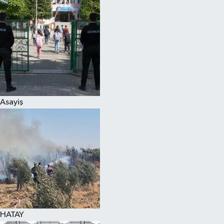
Spor
Teknoloji
Yaşam
Asayiş
HATAY