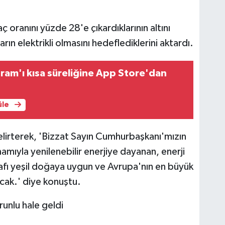
ç oranını yüzde 28'e çıkardıklarının altını
Os
ın elektrikli olmasını hedeflediklerini aktardı.
ram'ı kısa süreliğine App Store'dan
Ve
AŞ
üle
 belirterek, 'Bizzat Sayın Cumhurbaşkanı'mızın
Çe
mamıyla yenilenebilir enerjiye dayanan, enerji
No
arafı yeşil doğaya uygun ve Avrupa'nın en büyük
acak.' diye konuştu.
orunlu hale geldi
Os
Dur