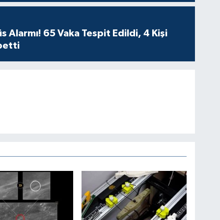
Ha
Sağ
 Alarmı! 65 Vaka Tespit Edildi, 4 Kişi
betti
Ha
İS
Sa
Yu
AY
AR