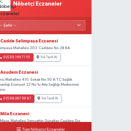
Nöbetçi Eczaneler
Cadde Selimpaşa Eczanesi
limpaşa Mahallesi 203. Caddesi No:28 BA
0 (530) 169 71 55
Yol Tarifi Al
Asudem Eczanesi
önü Mahallesi 410. Sokak No:50 A T.C Sağlık
kanlığı Esenyurt 22 No'lu Aile Sağlığı Merkezinin
şısı.
0 (530) 067 09 97
Yol Tarifi Al
Mila Eczanesi
 Mayıs Mahallesi Şemsettin Günaltay Caddesi Dış
pı No:168-170 G No:29
Tüm Nöbetçi Eczaneler