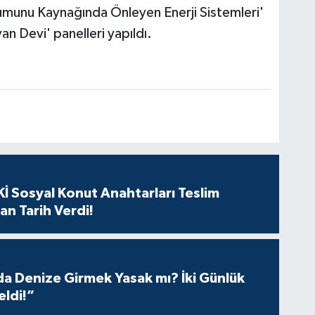
şumunu Kaynağında Önleyen Enerji Sistemleri'
yan Devi' panelleri yapıldı.
Or
Ha
üz
ma
Er
İ Sosyal Konut Anahtarları Teslim
an Tarih Verdi!
Mi
In
 Denize Girmek Yasak mı? İki Günlük
eldi!”