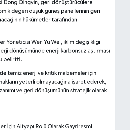
si Dong Qingyin, geri dönüştürücülere
kar
nomik değeri düşük güneş panellerinin geri
anacağının hükümetler tarafından
Akş
Ak
er Yöneticisi Wen Yu Wei, iklim değişikliği
Su
Kar
nerji dönüşümünde enerji karbonsuzlaştırması
 belirtti.
e temiz enerji ve kritik malzemeler için
Ko
nakların yeterli olmayacağına işaret ederek,
Me
10
kazanımı ve geri dönüşümünün stratejik olarak
Es
r İçin Altyapı Rolü Olarak Gayriresmi
Em