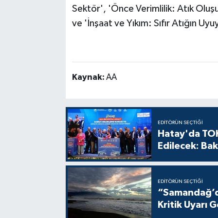
Sektör', 'Önce Verimlilik: Atık Olu
ve 'İnşaat ve Yıkım: Sıfır Atığın Uyu
Kaynak:
AA
EDITÖRÜN SEÇTIĞI
Hatay'da TOK
Edilecek: Bak
EDITÖRÜN SEÇTIĞI
“Samandağ’da
Kritik Uyarı G