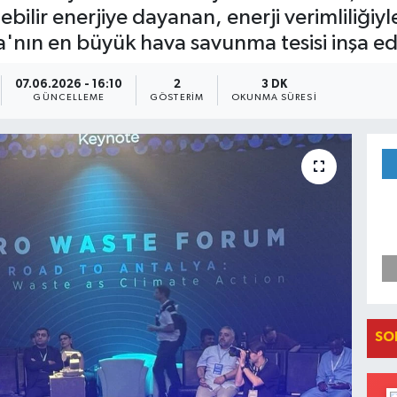
bilir enerjiye dayanan, enerji verimliliğiyle
'nın en büyük hava savunma tesisi inşa ed
07.06.2026 - 16:10
2
3 DK
GÜNCELLEME
GÖSTERIM
OKUNMA SÜRESI
SO