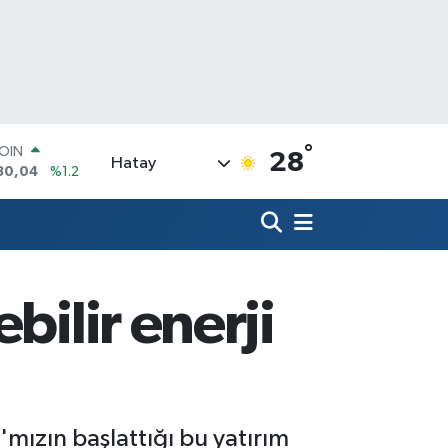
°
AR
28
Hatay
7106
%0.17
O
1652
%0.27
RLİN
4046
%0.35
M ALTIN
8.99
%2.59
bilir enerji
T100
73
%-19
COIN
30,04
%1.2
ızın başlattığı bu yatırım