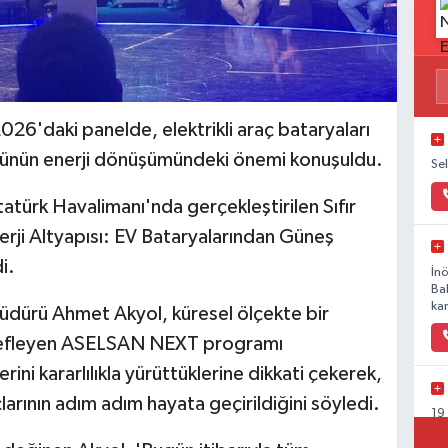
026'daki panelde, elektrikli araç bataryaları
münün enerji dönüşümündeki önemi konuşuldu.
Se
atürk Havalimanı'nda gerçekleştirilen Sıfır
ji Altyapısı: EV Bataryalarından Güneş
i.
İn
Ba
kar
ürü Ahmet Akyol, küresel ölçekte bir
defleyen ASELSAN NEXT programı
ni kararlılıkla yürüttüklerine dikkati çekerek,
arının adım adım hayata geçirildiğini söyledi.
19
Ka