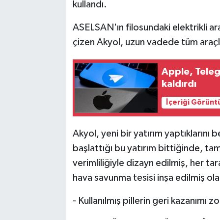
kullandı.
ASELSAN'ın filosundaki elektrikli ara
çizen Akyol, uzun vadede tüm araçlar
Apple, Teleg
kaldırdı
İçeriği Görünt
Akyol, yeni bir yatırım yaptıklarını
başlattığı bu yatırım bittiğinde, ta
verimliliğiyle dizayn edilmiş, her t
hava savunma tesisi inşa edilmiş ol
- Kullanılmış pillerin geri kazanımı z