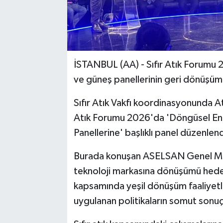
İSTANBUL (AA) - Sıfır Atık Forumu 2
ve güneş panellerinin geri dönüşü
Sıfır Atık Vakfı koordinasyonunda At
Atık Forumu 2026'da 'Döngüsel Ener
Panellerine' başlıklı panel düzenlend
Burada konuşan ASELSAN Genel Müd
teknoloji markasına dönüşümü he
kapsamında yeşil dönüşüm faaliyetleri
uygulanan politikaların somut sonuçl