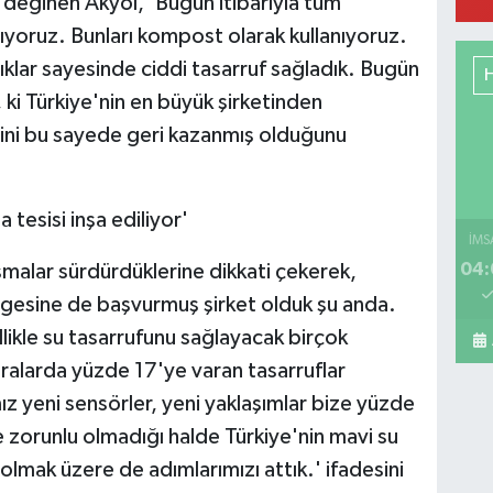
a değinen Akyol, 'Bugün itibarıyla tüm
nıyoruz. Bunları kompost olarak kullanıyoruz.
ıklar sayesinde ciddi tasarruf sağladık. Bugün
ki Türkiye'nin en büyük şirketinden
Ya
Mu
mini bu sayede geri kazanmış olduğunu
Ca
So
tesisi inşa ediliyor'
İMS
04:
ışmalar sürdürdüklerine dikkati çekerek,
Ba
mar
 belgesine de başvurmuş şirket olduk şu anda.
bu
likle su tasarrufunu sağlayacak birçok
ralarda yüzde 17'ye varan tasarruflar
ız yeni sensörler, yeni yaklaşımlar bize yüzde
Pe
 zorunlu olmadığı halde Türkiye'nin mavi su
Sa
t olmak üzere de adımlarımızı attık.' ifadesini