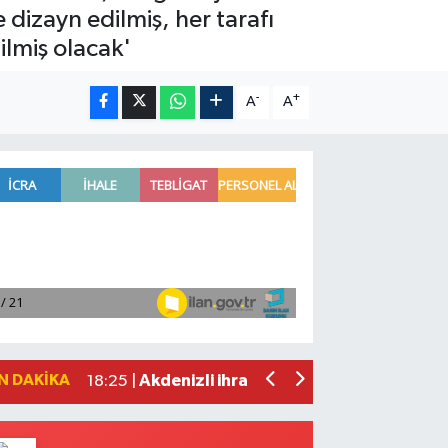
 dizayn edilmiş, her tarafı
ilmiş olacak'
-
+
A
A
VakıfBank'tan 2026'nın ilk yarısında 3
19:38 |
Mersin'de bir kişi evinde ölü bulundu
19:19 |
Bakan Yumaklı, 688 milyon 200 bin lira
18:41 |
Borsa günü düşüşle tamamladı
18:31 |
N DAKIKA
Akdenizli ihracatçılar temmuzda 92,6 m
18:25 |