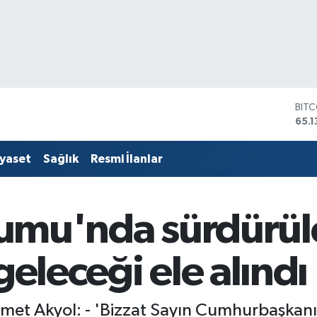
DOL
47,
EUR
55,
iyaset
Sağlık
Resmi İlanlar
STE
64,
GRA
664
rumu'nda sürdürüle
BİS
13.7
BIT
geleceği ele alındı
65.1
t Akyol: - 'Bizzat Sayın Cumhurbaşkanı'm