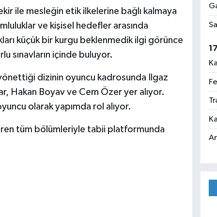
Ga
r ile mesleğin etik ilkelerine bağlı kalmaya
Sa
mluluklar ve kişisel hedefler arasında
arı küçük bir kurgu beklenmedik ilgi görünce
1
zorlu sınavların içinde buluyor.
Ka
önettiği dizinin oyuncu kadrosunda Ilgaz
Fe
ar, Hakan Boyav ve Cem Özer yer alıyor.
Tr
oyuncu olarak yapımda rol alıyor.
Ka
aren tüm bölümleriyle tabii platformunda
An