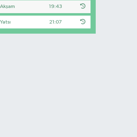
Akşam
19:43
Yatsı
21:07