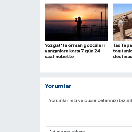
Yozgat'ta orman gözcüleri
Taş Tepe
yangınlara karşı 7 gün 24
tanıtımla
saat nöbette
destina
Yorumlar