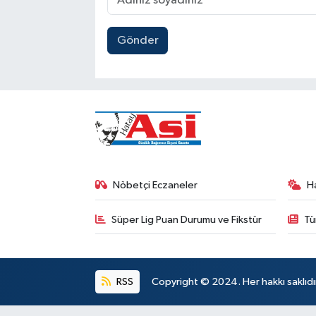
Gönder
Nöbetçi Eczaneler
H
Süper Lig Puan Durumu ve Fikstür
Tü
RSS
Copyright © 2024. Her hakkı saklıdı