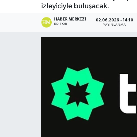
izleyiciyle buluşacak.
Spor
HABER MERKEZI
02.06.2026 - 14:10
EDITÖR
YAYINLANMA
Teknoloji
Yaşam