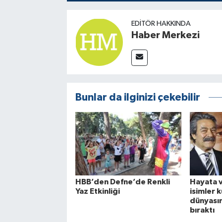
EDITÖR HAKKINDA
Haber Merkezi
Bunlar da ilginizi çekebilir
HBB’den Defne’de Renkli
Hayata 
Yaz Etkinliği
isimler 
dünyasın
bıraktı