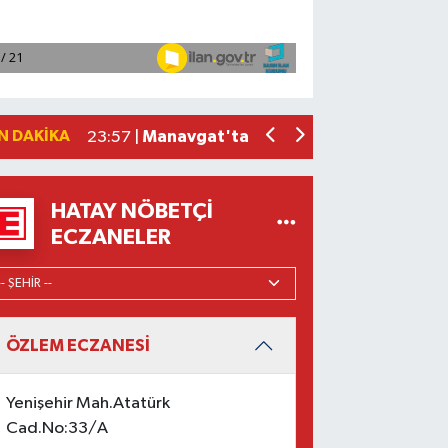
2026 Air Badminton Türkiye Şampiyo
22:44 |
Cumhurbaşkanı Erdoğan, yarın Suudi Ar
22:31 |
Beşiktaş Çekya'dan İstanbul'a avantaj
22:31 |
Dörtyol ilçesinde bahçe yangınında h
09:21 |
N DAKIKA
Manavgat'ta kuyuya düşen çocuk itfaiy
23:57 |
HATAY NÖBETÇI
ECZANELER
ÖZLEM ECZANESİ
Yenişehir Mah.Atatürk
Cad.No:33/A