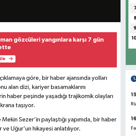
1
man gözcüleri yangınlara karşı 7 gün
ette
üle
ıklamaya göre, bir haber ajansında yolları
nu alan dizi, kariyer basamaklarını
1
in haber peşinde yaşadığı trajikomik olayları
Ri
krana taşıyor.
1
e Mekin Sezer'in paylaştığı yapımda, bir haber
Fa
r ve Uğur'un hikayesi anlatılıyor.