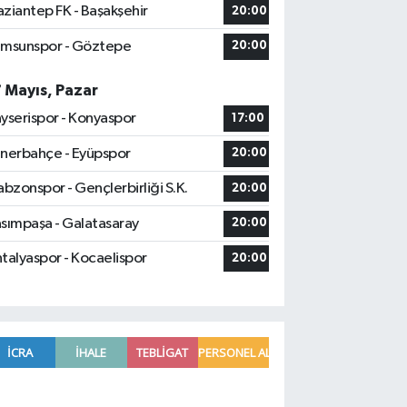
ziantep FK - Başakşehir
20:00
msunspor - Göztepe
20:00
7 Mayıs, Pazar
yserispor - Konyaspor
17:00
nerbahçe - Eyüpspor
20:00
abzonspor - Gençlerbirliği S.K.
20:00
sımpaşa - Galatasaray
20:00
talyaspor - Kocaelispor
20:00