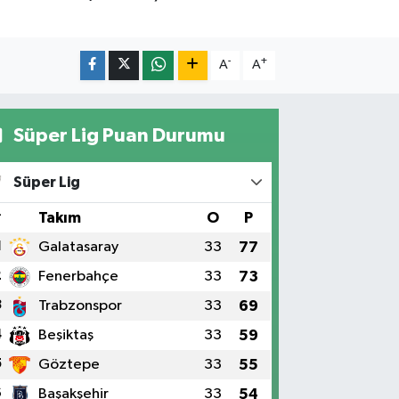
-
+
A
A
Süper Lig Puan Durumu
Süper Lig
#
Takım
O
P
1
Galatasaray
33
77
2
Fenerbahçe
33
73
3
Trabzonspor
33
69
4
Beşiktaş
33
59
5
Göztepe
33
55
6
Başakşehir
33
54