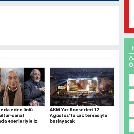
Öğ
0
veda eden ünlü
AKM Yaz Konserleri 12
kültür-sanat
Ağustos'ta caz temasıyla
da eserleriyle iz
başlayacak