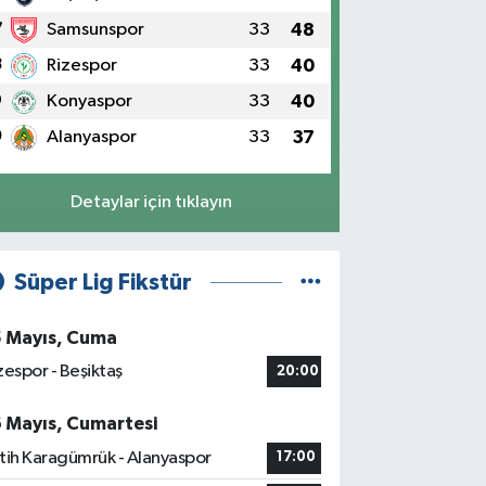
7
Samsunspor
33
48
8
Rizespor
33
40
9
Konyaspor
33
40
0
Alanyaspor
33
37
Detaylar için tıklayın
Süper Lig Fikstür
5 Mayıs, Cuma
zespor - Beşiktaş
20:00
6 Mayıs, Cumartesi
tih Karagümrük - Alanyaspor
17:00