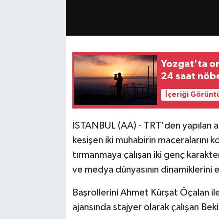
Yozgat'ta or
24 saat nöb
İçeriği Görünt
İSTANBUL (AA) - TRT'den yapılan aç
kesişen iki muhabirin maceralarını ko
tırmanmaya çalışan iki genç karakter
ve medya dünyasının dinamiklerini e
Başrollerini Ahmet Kürşat Öçalan il
ajansında stajyer olarak çalışan Beki