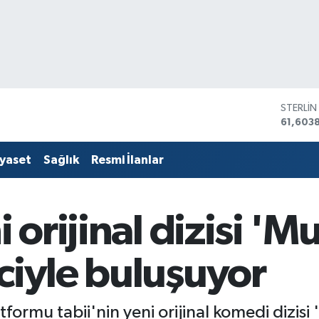
STERLİ
61,603
G.ALTIN
6862,
iyaset
Sağlık
Resmi İlanlar
BİST10
14.598
BITCOI
79.591,
i orijinal dizisi '
DOLAR
45,436
EURO
ciyle buluşuyor
53,386
latformu tabii'nin yeni orijinal komedi dizi