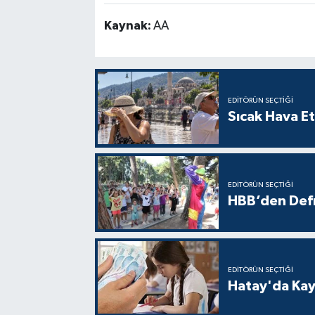
Kaynak:
AA
EDITÖRÜN SEÇTIĞI
Sıcak Hava Et
EDITÖRÜN SEÇTIĞI
HBB’den Defn
EDITÖRÜN SEÇTIĞI
Hatay'da Kayı