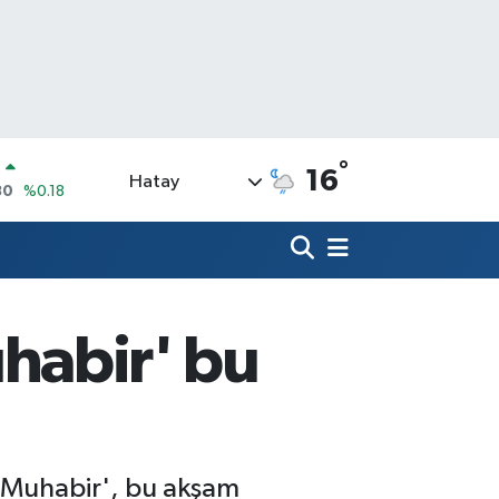
°
N
16
Hatay
80
%0.18
09000
%0.19
0
,00
%0
N
74
%-1.82
Muhabir' bu
20
%0.02
90
%0.19
si 'Muhabir', bu akşam