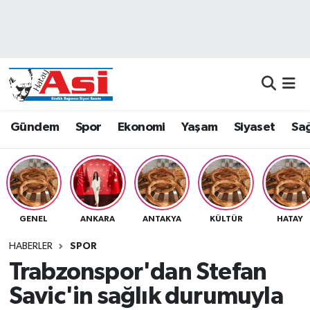
Asayiş
Nöbetçi Eczaneler
Dünya
Hava Durumu
Eğitim
Namaz Vakitleri
Gündem
Spor
Ekonomi
Yaşam
Siyaset
Sağ
Ekonomi
Trafik Durumu
Gündem
Süper Lig Puan Durumu ve Fikstür
GENEL
ANKARA
ANTAKYA
KÜLTÜR
HATAY
Magazin
Tüm Manşetler
HABERLER
SPOR
Sağlık
Son Dakika Haberleri
Trabzonspor'dan Stefan
Savic'in sağlık durumuyla
Siyaset
Haber Arşivi