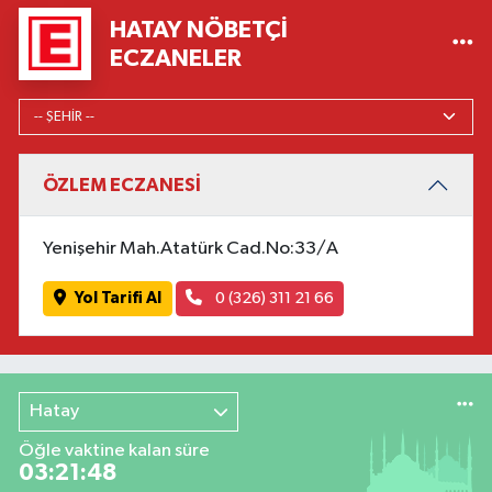
HATAY NÖBETÇI
ECZANELER
ÖZLEM ECZANESİ
Yenişehir Mah.Atatürk Cad.No:33/A
Yol Tarifi Al
0 (326) 311 21 66
Hatay
Öğle vaktine kalan süre
03:21:47