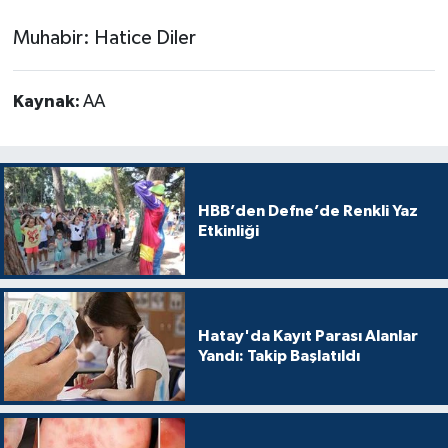
Muhabir: Hatice Diler
Kaynak:
AA
HBB’den Defne’de Renkli Yaz
Etkinliği
Hatay'da Kayıt Parası Alanlar
Yandı: Takip Başlatıldı