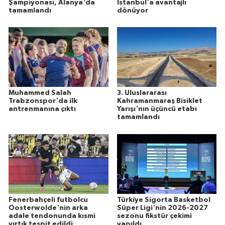
Şampiyonası, Alanya'da
İstanbul'a avantajlı
tamamlandı
dönüyor
Muhammed Salah
3. Uluslararası
Trabzonspor'da ilk
Kahramanmaraş Bisiklet
antrenmanına çıktı
Yarışı'nın üçüncü etabı
tamamlandı
Fenerbahçeli futbolcu
Türkiye Sigorta Basketbol
Oosterwolde'nin arka
Süper Ligi'nin 2026-2027
adale tendonunda kısmi
sezonu fikstür çekimi
yırtık tespit edildi
yapıldı