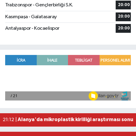
Trabzonspor - Gençlerbirliği S.K.
20:00
Kasımpaşa - Galatasaray
20:00
Antalyaspor - Kocaelispor
20:00
Manavgat'ta kuyuya düşen çocuk itfaiye ekipleri
23:57 |
2026 Air Badminton Türkiye Şampiyonası, Ala
22:44 |
Cumhurbaşkanı Erdoğan, yarın Suudi Arabistan'a
22:31 |
Beşiktaş Çekya'dan İstanbul'a avantajlı dönüyo
22:31 |
Alanya'da mikroplastik kirliliği araştırması sonuç
21:12 |