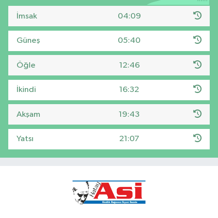
İmsak
04:09
Güneş
05:40
Öğle
12:46
İkindi
16:32
Akşam
19:43
Yatsı
21:07