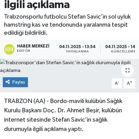
ilgili açıklama
Spor
Trabzonsporlu futbolcu Stefan Savic'in sol uyluk
hamstring kas ve tendonunda yaralanma tespit
Teknoloji
edildiği bildirildi.
Yaşam
HABER MERKEZI
04.11.2025 - 13:54
04.11.2025 - 14:
EDITÖR
YAYINLANMA
GÜNCELLEME
Paylaş
-
+
A
A
TRABZON (AA) - Bordo-mavili kulübün Sağlık
Kurulu Başkanı Doç. Dr. Ahmet Beşir, kulübün
internet sitesinde Stefan Savic'in sağlık
durumuyla ilgili açıklama yaptı.