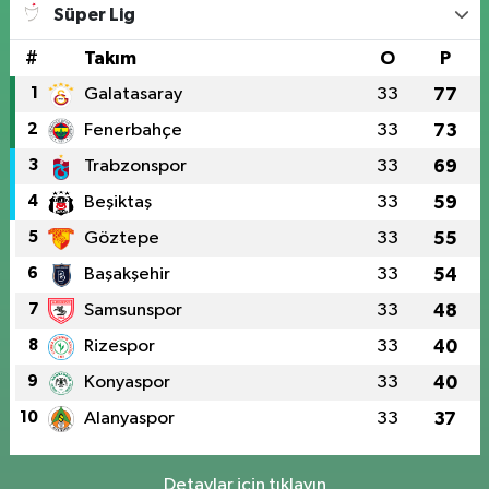
Süper Lig
#
Takım
O
P
1
Galatasaray
33
77
2
Fenerbahçe
33
73
3
Trabzonspor
33
69
4
Beşiktaş
33
59
5
Göztepe
33
55
6
Başakşehir
33
54
7
Samsunspor
33
48
8
Rizespor
33
40
9
Konyaspor
33
40
10
Alanyaspor
33
37
Detaylar için tıklayın