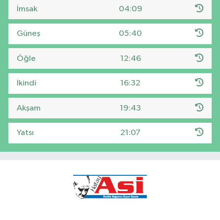
İmsak
04:09
Güneş
05:40
Öğle
12:46
İkindi
16:32
Akşam
19:43
Yatsı
21:07