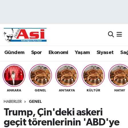
Asayiş
Nöbetçi Eczaneler
Dünya
Hava Durumu
Eğitim
Namaz Vakitleri
Gündem
Spor
Ekonomi
Yaşam
Siyaset
Sağ
Ekonomi
Trafik Durumu
Gündem
Süper Lig Puan Durumu ve Fikstür
ANKARA
GENEL
ANTAKYA
KÜLTÜR
HATAY
Magazin
Tüm Manşetler
HABERLER
GENEL
Sağlık
Son Dakika Haberleri
Trump, Çin'deki askeri
geçit törenlerinin 'ABD'ye
Siyaset
Haber Arşivi