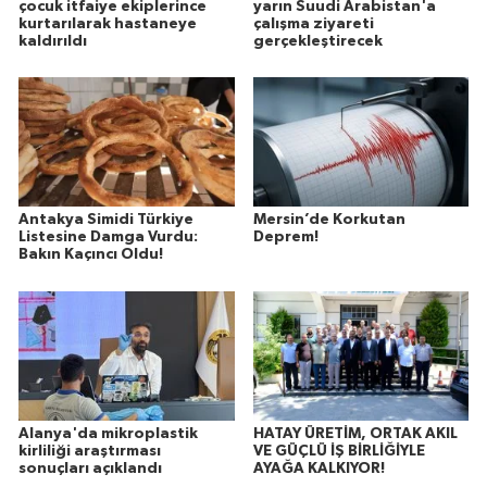
çocuk itfaiye ekiplerince
yarın Suudi Arabistan'a
kurtarılarak hastaneye
çalışma ziyareti
kaldırıldı
gerçekleştirecek
Antakya Simidi Türkiye
Mersin’de Korkutan
Listesine Damga Vurdu:
Deprem!
Bakın Kaçıncı Oldu!
Alanya'da mikroplastik
HATAY ÜRETİM, ORTAK AKIL
kirliliği araştırması
VE GÜÇLÜ İŞ BİRLİĞİYLE
sonuçları açıklandı
AYAĞA KALKIYOR!