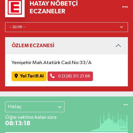
HATAY NÖBETÇI
ECZANELER
ÖZLEM ECZANESİ
Yenişehir Mah.Atatürk Cad.No:33/A
Yol Tarifi Al
0 (326) 311 21 66
Hatay
Öğle vaktine kalan süre
08:13:18