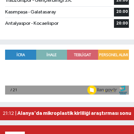
Trabzonspor - Gençlerbirliği S.K.
20:00
Kasımpaşa - Galatasaray
20:00
Antalyaspor - Kocaelispor
20:00
Manavgat'ta kuyuya düşen çocuk itfaiye ekipleri
23:57 |
2026 Air Badminton Türkiye Şampiyonası, Ala
22:44 |
Cumhurbaşkanı Erdoğan, yarın Suudi Arabistan'a
22:31 |
Beşiktaş Çekya'dan İstanbul'a avantajlı dönüyo
22:31 |
Alanya'da mikroplastik kirliliği araştırması sonuç
21:12 |