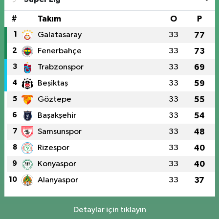
#
Takım
O
P
1
Galatasaray
33
77
2
Fenerbahçe
33
73
3
Trabzonspor
33
69
4
Beşiktaş
33
59
5
Göztepe
33
55
6
Başakşehir
33
54
7
Samsunspor
33
48
8
Rizespor
33
40
9
Konyaspor
33
40
10
Alanyaspor
33
37
Detaylar için tıklayın