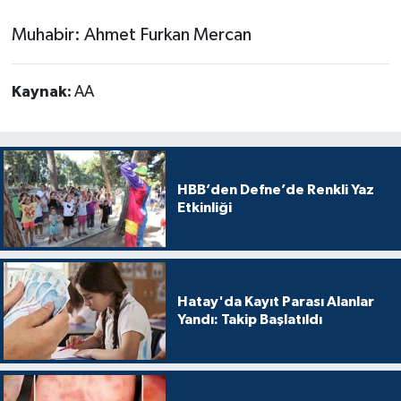
Muhabir: Ahmet Furkan Mercan
Kaynak:
AA
HBB’den Defne’de Renkli Yaz
Etkinliği
Hatay'da Kayıt Parası Alanlar
Yandı: Takip Başlatıldı