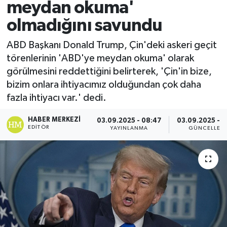
meydan okuma'
Spor
olmadığını savundu
Teknoloji
ABD Başkanı Donald Trump, Çin'deki askeri geçit
törenlerinin 'ABD'ye meydan okuma' olarak
Yaşam
görülmesini reddettiğini belirterek, 'Çin'in bize,
bizim onlara ihtiyacımız olduğundan çok daha
fazla ihtiyacı var.' dedi.
HABER MERKEZI
03.09.2025 - 08:47
03.09.2025 - 0
EDITÖR
YAYINLANMA
GÜNCELLEM