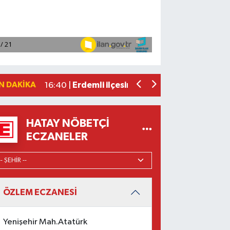
Borsa günü yükselişle tamamladı
19:12 |
Osmaniye'de huzur toplantısı düzenl
16:58 |
Adana'da ani kalp durmalarına karşı ku
16:48 |
Dörtyol'da Korkutan Yangın: Araçlar
16:42 |
N DAKIKA
Erdemli ilçesinde park halindeki cipte
16:40 |
HATAY NÖBETÇI
ECZANELER
ÖZLEM ECZANESİ
Yenişehir Mah.Atatürk