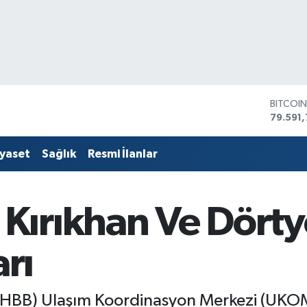
DOLAR
45,436
EURO
53,386
iyaset
Sağlık
Resmi İlanlar
STERLİ
61,603
G.ALTIN
6862,
rıkhan Ve Dörtyol
BİST10
14.598
BITCOI
arı
79.591,
(HBB) Ulaşım Koordinasyon Merkezi (UKOME