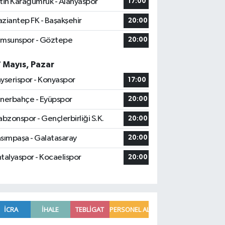
tih Karagümrük - Alanyaspor
17:00
ziantep FK - Başakşehir
20:00
msunspor - Göztepe
20:00
7 Mayıs, Pazar
yserispor - Konyaspor
17:00
nerbahçe - Eyüpspor
20:00
abzonspor - Gençlerbirliği S.K.
20:00
sımpaşa - Galatasaray
20:00
talyaspor - Kocaelispor
20:00