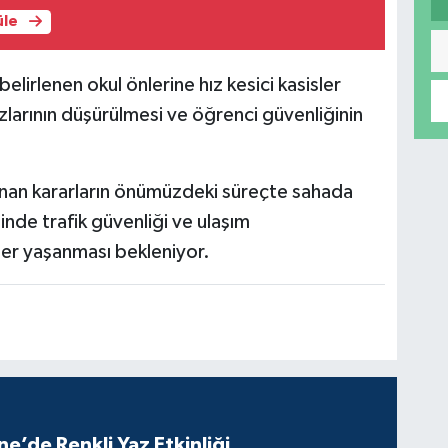
üle
lirlenen okul önlerine hız kesici kasisler
ızlarının düşürülmesi ve öğrenci güvenliğinin
nan kararların önümüzdeki süreçte sahada
nde trafik güvenliği ve ulaşım
ler yaşanması bekleniyor.
e’de Renkli Yaz Etkinliği