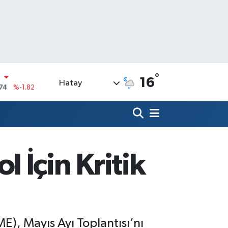
°
16
Hatay
20
%0.02
90
%0.19
N
80
%0.18
09000
%0.19
 İçin Kritik
0
,00
%0
N
74
%-1.82
), Mayıs Ayı Toplantısı’nı