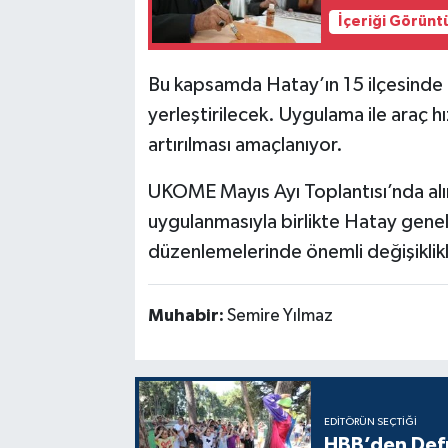
İçeriği Görünt
Bu kapsamda Hatay’ın 15 ilçesinde be
yerleştirilecek. Uygulama ile araç h
artırılması amaçlanıyor.
UKOME Mayıs Ayı Toplantısı’nda alı
uygulanmasıyla birlikte Hatay geneli
düzenlemelerinde önemli değişiklik
Muhabir:
Semire Yılmaz
EDITÖRÜN SEÇTIĞI
HBB’den Defn