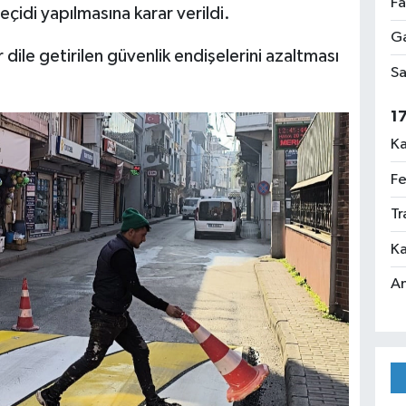
Fa
eçidi yapılmasına karar verildi.
Ga
dile getirilen güvenlik endişelerini azaltması
Sa
1
Ka
Fe
Tr
Ka
An