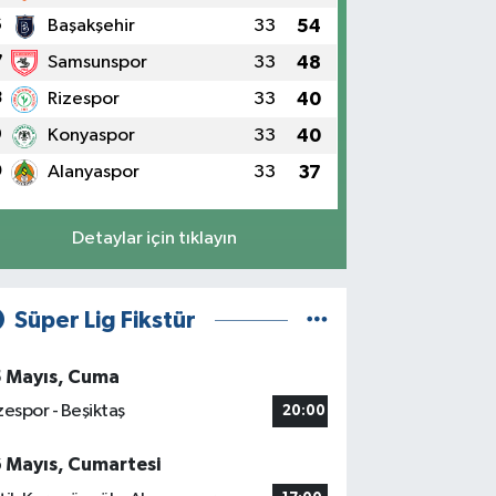
6
Başakşehir
33
54
7
Samsunspor
33
48
8
Rizespor
33
40
9
Konyaspor
33
40
0
Alanyaspor
33
37
Detaylar için tıklayın
Süper Lig Fikstür
5 Mayıs, Cuma
zespor - Beşiktaş
20:00
6 Mayıs, Cumartesi