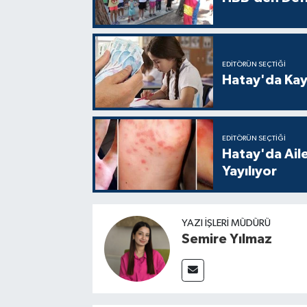
EDITÖRÜN SEÇTIĞI
Hatay'da Kayı
EDITÖRÜN SEÇTIĞI
Hatay'da Aile
Yayılıyor
YAZI İŞLERI MÜDÜRÜ
Semire Yılmaz