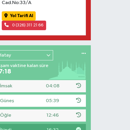
Cad.No:33/A
Yol Tarifi Al
0 (326) 311 21 66
Hatay
şam vaktine kalan süre
7:17
İmsak
04:08
Güneş
05:39
Öğle
12:46