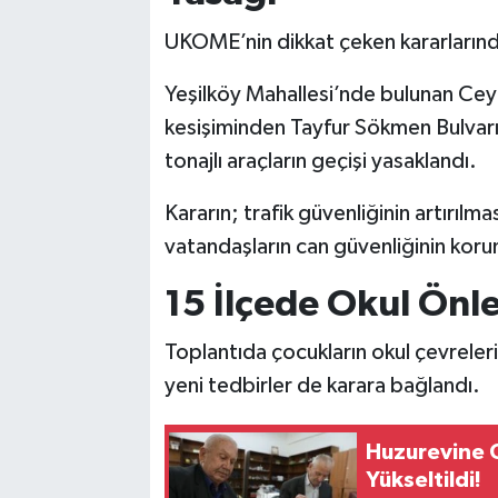
UKOME’nin dikkat çeken kararlarından 
Yeşilköy Mahallesi’nde bulunan Ce
kesişiminden Tayfur Sökmen Bulvarı
tonajlı araçların geçişi yasaklandı.
Kararın; trafik güvenliğinin artırılm
vatandaşların can güvenliğinin korun
15 İlçede Okul Önle
Toplantıda çocukların okul çevreler
yeni tedbirler de karara bağlandı.
Huzurevine Gi
Yükseltildi!