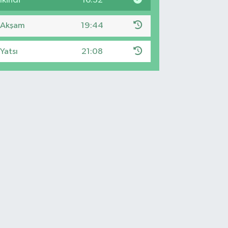
İkindi
16:32
Akşam
19:44
Yatsı
21:08