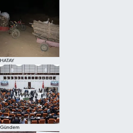
Spor
Teknoloji
Yaşam
HATAY
Gündem