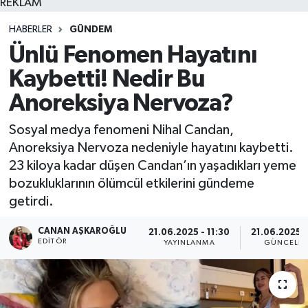
REKLAM
HABERLER
GÜNDEM
Ünlü Fenomen Hayatını
Kaybetti! Nedir Bu
Anoreksiya Nervoza?
Sosyal medya fenomeni Nihal Candan,
Anoreksiya Nervoza nedeniyle hayatını kaybetti.
23 kiloya kadar düşen Candan’ın yaşadıkları yeme
bozukluklarının ölümcül etkilerini gündeme
getirdi.
CANAN AŞKAROĞLU
21.06.2025 - 11:30
21.06.2025 -
EDITÖR
YAYINLANMA
GÜNCELL