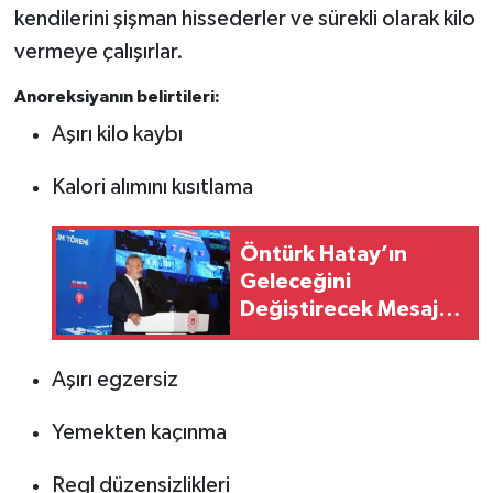
kendilerini şişman hissederler ve sürekli olarak kilo
vermeye çalışırlar.
Anoreksiyanın belirtileri:
Aşırı kilo kaybı
Kalori alımını kısıtlama
Öntürk Hatay’ın
Geleceğini
Değiştirecek Mesajı
Verdi: Durmak Yok,
Hedef Zirve!
Aşırı egzersiz
Yemekten kaçınma
Regl düzensizlikleri