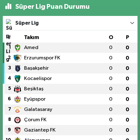
Süper Lig Puan Durumu
Süper Lig
#
Takım
O
P
1
Amed
0
0
2
Erzurumspor FK
0
0
3
Başakşehir
0
0
4
Kocaelispor
0
0
5
Beşiktaş
0
0
6
Eyüpspor
0
0
7
Galatasaray
0
0
8
Çorum FK
0
0
9
Gaziantep FK
0
0