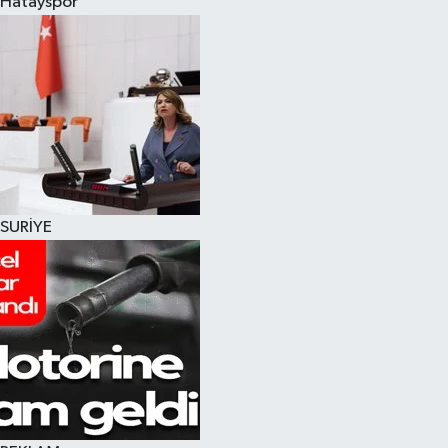
Hatayspor
SURİYE