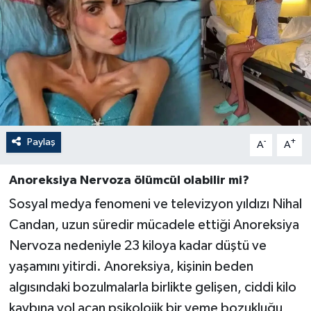
Paylaş
-
+
A
A
Anoreksiya Nervoza ölümcül olabilir mi?
Sosyal medya fenomeni ve televizyon yıldızı Nihal
Candan, uzun süredir mücadele ettiği Anoreksiya
Nervoza nedeniyle 23 kiloya kadar düştü ve
yaşamını yitirdi. Anoreksiya, kişinin beden
algısındaki bozulmalarla birlikte gelişen, ciddi kilo
kaybına yol açan psikolojik bir yeme bozukluğu