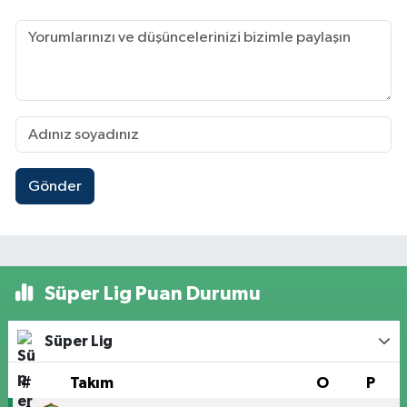
Gönder
Süper Lig Puan Durumu
Süper Lig
#
Takım
O
P