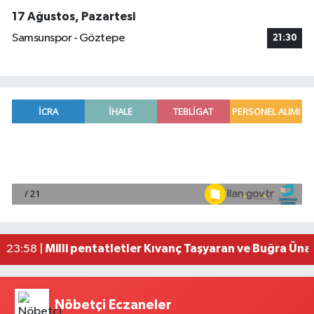
17 Ağustos, Pazartesi
Samsunspor - Göztepe
21:30
Adana'da helikopter destekli 'huzur ve güven' 
01:06 |
Mersin'de uyuşturucu operasyonunda 190 gram e
00:39 |
Adana'da silahlı saldırıda 3 kişi yaralandı
00:05 |
Fransa'dan iade edilen tarihi eserler Şam Kalesi
23:59 |
Milli pentatletler Kıvanç Taşyaran ve Buğra Üna
23:58 |
Nöbetçi Eczaneler