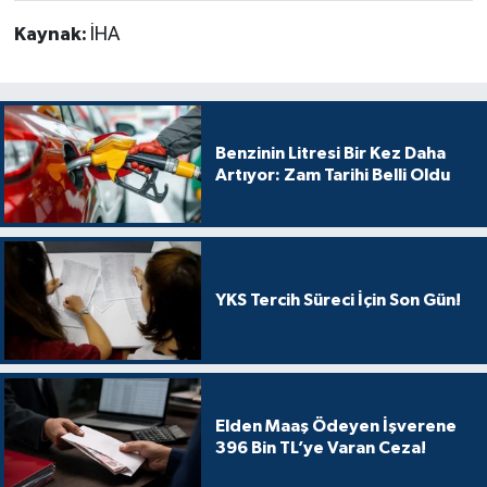
Kaynak:
İHA
Benzinin Litresi Bir Kez Daha
Artıyor: Zam Tarihi Belli Oldu
YKS Tercih Süreci İçin Son Gün!
Elden Maaş Ödeyen İşverene
396 Bin TL’ye Varan Ceza!