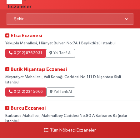
Efsa Eczanesi
Yakuplu Mahallesi, Hürriyet Bulvarı No:7A 1 Beylikdüzü İstanbul
0 (212) 876 20 31
Yol Tarifi Al
Butik Nişantaşı Eczanesi
Meşrutiyet Mahallesi, Vali Konağı Caddesi No:111 D Nişantaşı Şişli
İstanbul
0 (212) 234 56 66
Yol Tarifi Al
Burcu Eczanesi
Barbaros Mahallesi, Mahmutbey Caddesi No:80 A Barbaros Bağcılar
İstanbul
Tüm Nöbetçi Eczaneler
0 (212) 552 25 29
Yol Tarifi Al