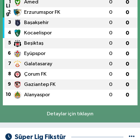
1
Amed
0
0
2
Erzurumspor FK
0
0
3
Başakşehir
0
0
4
Kocaelispor
0
0
5
Beşiktaş
0
0
6
Eyüpspor
0
0
7
Galatasaray
0
0
8
Çorum FK
0
0
9
Gaziantep FK
0
0
10
Alanyaspor
0
0
Detaylar için tıklayın
Süper Lig Fikstür