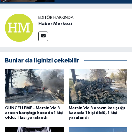
EDITÖR HAKKINDA
Haber Merkezi
Bunlar da ilginizi çekebilir
GÜNCELLEME - Mersin'de 3
Mersin'de 3 aracın karıştığı
aracın karıştığı kazada 1 kişi
kazada 1 kişi öldü, 1 kişi
öldü, 1 kişi yaralandı
yaralandı