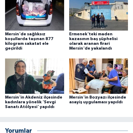
Mersin'de sağlıksız
Ermenek'teki maden
koşullarda taşınan 877
kazasının baş şüphelisi
kilogram sakatat ele
olarak aranan firari
geçirildi
Mersin'de yakalandı
Mersin'in Akdeniz ilçesinde
Mersin'in Bozyazı ilçesinde
kadınlara yönelik 'Sevgi
asayiş uygulaması yapıldı
Sanatı Atölyesi' yapıldı
Yorumlar