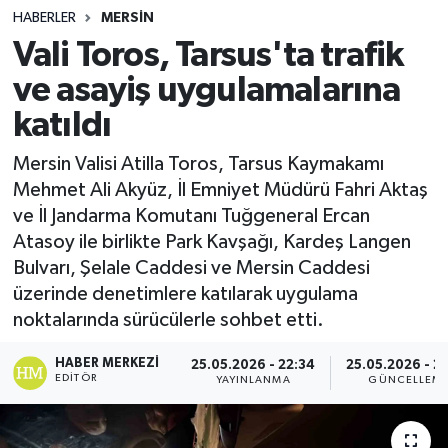
HABERLER
MERSIN
Spor
Vali Toros, Tarsus'ta trafik
ve asayiş uygulamalarına
Teknoloji
katıldı
Yaşam
Mersin Valisi Atilla Toros, Tarsus Kaymakamı
Mehmet Ali Akyüz, İl Emniyet Müdürü Fahri Aktaş
ve İl Jandarma Komutanı Tuğgeneral Ercan
Atasoy ile birlikte Park Kavşağı, Kardeş Langen
Bulvarı, Şelale Caddesi ve Mersin Caddesi
üzerinde denetimlere katılarak uygulama
noktalarında sürücülerle sohbet etti.
HABER MERKEZI
25.05.2026 - 22:34
25.05.2026 - 2
EDITÖR
YAYINLANMA
GÜNCELLEM