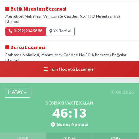
Butik Nişantaşı Eczanesi
Meşrutiyet Mahallesi, Vali Konağı Caddesi No:111 D Nişantaşı Şişli
İstanbul
0 (212) 234 56 66
Yol Tarifi Al
Burcu Eczanesi
Barbaros Mahallesi, Mahmutbey Caddesi No:80 A Barbaros Bağcılar
İstanbul
Tüm Nöbetçi Eczaneler
0 (212) 552 25 29
Yol Tarifi Al
Tuna Tillo Eczanesi
HATAY
10.08.2026
Akşemsettin Mahallesi, Akdeniz Caddesi No:12 A Fatih İstanbul
SONRAKI VAKTE KALAN
0 (212) 635 03 83
Yol Tarifi Al
46:12
Tersane İstanbul Eczanesi
Güneş Namazı
Camiikebir Mahallesi, Taşkızak Tersanesi Caddesi No:6 6B Kasımpaşa
Beyoğlu İstanbul