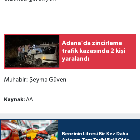
Adana'da zincirleme
trafik kazasında 2 kişi
yaralandı
Muhabir: Şeyma Güven
Kaynak:
AA
Benzinin Litresi Bir Kez Daha