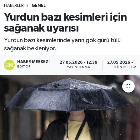
HABERLER
GENEL
Spor
Yurdun bazı kesimleri için
sağanak uyarısı
Teknoloji
Yurdun bazı kesimlerinde yarın gök gürültülü
Yaşam
sağanak bekleniyor.
HABER MERKEZI
27.05.2026 - 12:39
27.05.2026 - 12
EDITÖR
YAYINLANMA
GÜNCELLEME