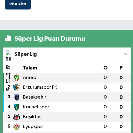
Gönder
Süper Lig Puan Durumu
Süper Lig
#
Takım
O
P
1
Amed
0
0
2
Erzurumspor FK
0
0
3
Başakşehir
0
0
4
Kocaelispor
0
0
5
Beşiktaş
0
0
6
Eyüpspor
0
0