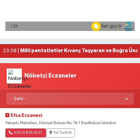
Adana'da helikopter destekli 'huzur ve güven' 
01:06 |
Mersin'de uyuşturucu operasyonunda 190 gram e
00:39 |
Adana'da silahlı saldırıda 3 kişi yaralandı
00:05 |
Fransa'dan iade edilen tarihi eserler Şam Kalesi
23:59 |
Milli pentatletler Kıvanç Taşyaran ve Buğra Üna
23:58 |
Nöbetçi Eczaneler
Efsa Eczanesi
Yakuplu Mahallesi, Hürriyet Bulvarı No:7A 1 Beylikdüzü İstanbul
0 (212) 876 20 31
Yol Tarifi Al