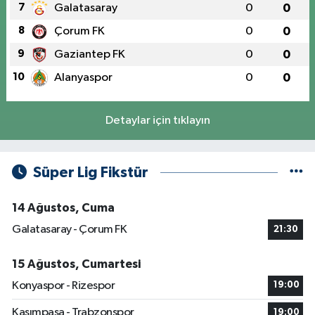
7
Galatasaray
0
0
8
Çorum FK
0
0
9
Gaziantep FK
0
0
10
Alanyaspor
0
0
Detaylar için tıklayın
Süper Lig Fikstür
14 Ağustos, Cuma
Galatasaray - Çorum FK
21:30
15 Ağustos, Cumartesi
Konyaspor - Rizespor
19:00
Kasımpaşa - Trabzonspor
19:00