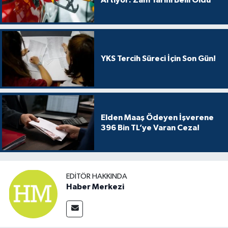
Artıyor: Zam Tarihi Belli Oldu
YKS Tercih Süreci İçin Son Gün!
Elden Maaş Ödeyen İşverene
396 Bin TL’ye Varan Ceza!
EDITÖR HAKKINDA
Haber Merkezi