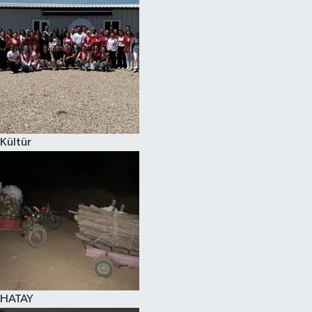
Spor
Teknoloji
Yaşam
Kültür
HATAY