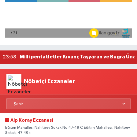
Mersin'de uyuşturucu operasyonunda 190 gram e
00:39 |
Adana'da silahlı saldırıda 3 kişi yaralandı
00:05 |
Fransa'dan iade edilen tarihi eserler Şam Kalesi
23:59 |
Milli pentatletler Kıvanç Taşyaran ve Buğra Üna
23:58 |
Adana'da helikopter destekli 'huzur ve güven' 
01:06 |
Nöbetçi Eczaneler
Alp Koray Eczanesi
Eğitim Mahallesi Nahitbey Sokak No:47-49 C Eğitim Mahallesi, Nahitbey
Sokak, 47-49c