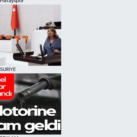
Hatayspor
SURİYE