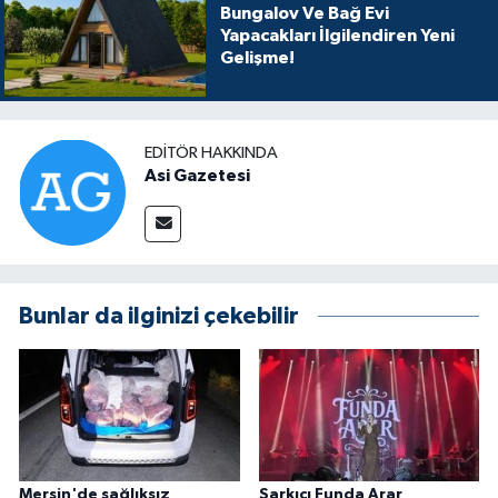
Bungalov Ve Bağ Evi
Yapacakları İlgilendiren Yeni
Gelişme!
EDITÖR HAKKINDA
Asi Gazetesi
Bunlar da ilginizi çekebilir
Mersin'de sağlıksız
Şarkıcı Funda Arar