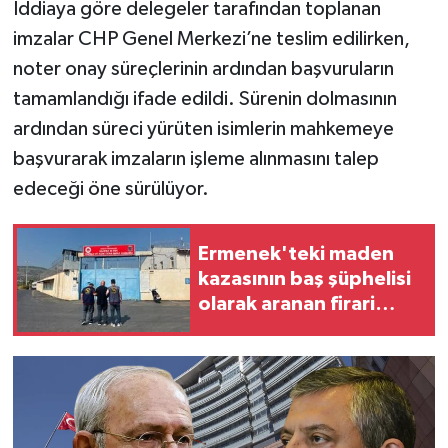
İddiaya göre delegeler tarafından toplanan
imzalar CHP Genel Merkezi’ne teslim edilirken,
noter onay süreçlerinin ardından başvuruların
tamamlandığı ifade edildi. Sürenin dolmasının
ardından süreci yürüten isimlerin mahkemeye
başvurarak imzaların işleme alınmasını talep
edeceği öne sürülüyor.
Ermenek'teki maden
kazasının baş şüphelisi
olarak aranan firari
Mersin'de yakalandı