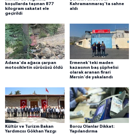
koşullarda taşınan 877
Kahramanmaraş'ta sahne
kilogram sakatat ele
aldı
geçirildi
Adana'da ağaca çarpan
Ermenek'teki maden
motosikletin sürücüsü öldü
kazasının baş şüphelisi
olarak aranan firari
Mersin'de yakalandı
Kültür ve Turizm Bakan
Borcu Olanlar Dikkat:
Yardımcısı Gökhan Yazgı
Yapılandırma