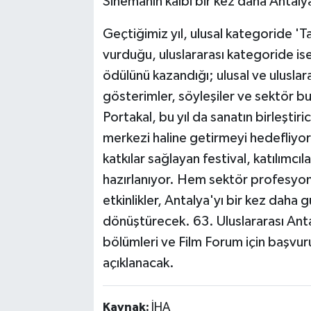
Sinemanın kalbi bir kez daha Antaly
Geçtiğimiz yıl, ulusal kategoride '
vurduğu, uluslararası kategoride ise '
ödülünü kazandığı; ulusal ve uluslara
gösterimler, söyleşiler ve sektör b
Portakal, bu yıl da sanatın birleştir
merkezi haline getirmeyi hedefliyo
katkılar sağlayan festival, katılımcıl
hazırlanıyor. Hem sektör profesyonel
etkinlikler, Antalya'yı bir kez daha g
dönüştürecek. 63. Uluslararası Antal
bölümleri ve Film Forum için başvur
açıklanacak.
Kaynak:
İHA