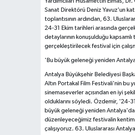
Yardımcıları Hüsamettin Elmas, Dr.
Sanat Direktörü Deniz Yavuz'un katıl
toplantısının ardından, 63. Uluslarar
24-31 Ekim tarihleri arasında gerçekl
detaylarının konuşulduğu kapsamlı 
gerçekleştirilecek festival için çalış
'Bu büyük geleneği yeniden Antaly
Antalya Büyükşehir Belediyesi Başka
Altın Portakal Film Festivali'nin bu
sinemaseverler açısından en iyi şekild
olduklarını söyledi. Özdemir, '24-31
büyük geleneği yeniden Antalya'da 
düzenleyeceğimiz festivalin kentimi
çalışıyoruz. 63. Uluslararası Antaly