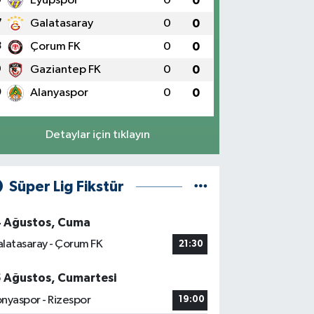
Eyüpspor
0
0
7
Galatasaray
0
0
8
Çorum FK
0
0
9
Gaziantep FK
0
0
0
Alanyaspor
0
0
Detaylar için tıklayın
Süper Lig Fikstür
4 Ağustos, Cuma
latasaray - Çorum FK
21:30
5 Ağustos, Cumartesi
nyaspor - Rizespor
19:00