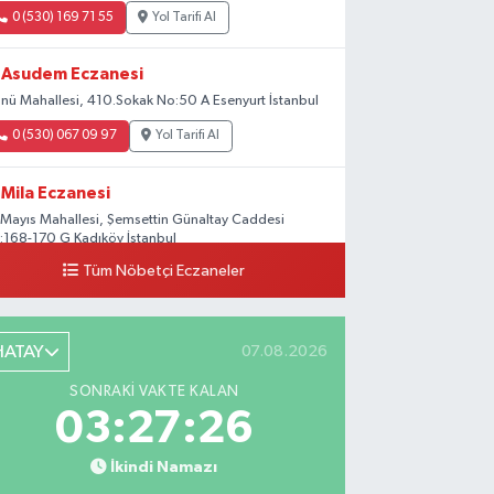
0 (530) 169 71 55
Yol Tarifi Al
Asudem Eczanesi
önü Mahallesi, 410.Sokak No:50 A Esenyurt İstanbul
0 (530) 067 09 97
Yol Tarifi Al
Mila Eczanesi
 Mayıs Mahallesi, Şemsettin Günaltay Caddesi
:168-170 G Kadıköy İstanbul
Tüm Nöbetçi Eczaneler
0 (216) 514 23 73
Yol Tarifi Al
Gültepe Hayat Eczanesi
HATAY
07.08.2026
tabayır Mahallesi, Talatpaşa Caddesi, No:123 A
ltepe Kağıthane İstanbul
SONRAKI VAKTE KALAN
0 (212) 270 59 75
Yol Tarifi Al
03:27:25
İkindi Namazı
Gedikpaşa Eczanesi