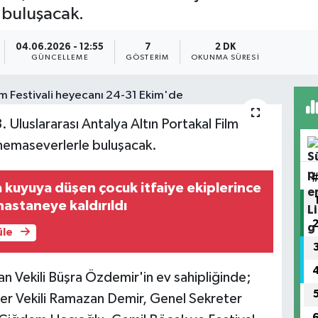
 buluşacak.
04.06.2026 - 12:55
7
2 DK
GÜNCELLEME
GÖSTERIM
OKUNMA SÜRESI
3. Uluslararası Antalya Altın Portakal Film
sinemaseverlerle buluşacak.
kuyuya düşen çocuk itfaiye ekiplerince
hastaneye kaldırıldı
üle
n Vekili Büşra Özdemir'in ev sahipliğinde;
er Vekili Ramazan Demir, Genel Sekreter