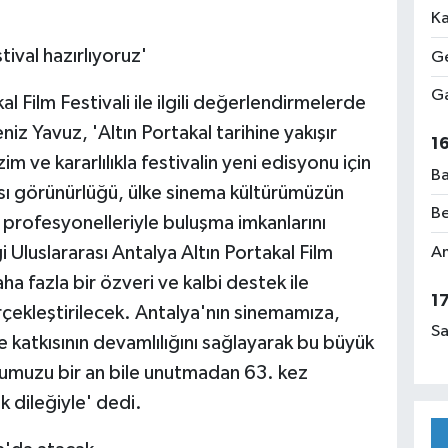
Ka
stival hazırlıyoruz'
Ge
Ga
al Film Festivali ile ilgili değerlendirmelerde
iz Yavuz, 'Altın Portakal tarihine yakışır
1
m ve kararlılıkla festivalin yeni edisyonu için
Ba
ası görünürlüğü, ülke sinema kültürümüzün
Be
profesyonelleriyle buluşma imkanlarını
Uluslararası Antalya Altın Portakal Film
Am
a fazla bir özveri ve kalbi destek ile
1
rçekleştirilecek. Antalya'nın sinemamıza,
Sa
 katkısının devamlılığını sağlayarak bu büyük
ğumuzu bir an bile unutmadan 63. kez
 dileğiyle' dedi.