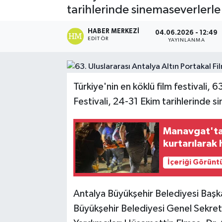
tarihlerinde sinemaseverlerle
Spor
HABER MERKEZI
04.06.2026 - 12:49
EDITÖR
YAYINLANMA
Teknoloji
Yaşam
Türkiye'nin en köklü film festivali, 6
Festivali, 24-31 Ekim tarihlerinde 
Manavgat'ta 
kurtarılarak 
İçeriği Görünt
Antalya Büyükşehir Belediyesi Başka
Büyükşehir Belediyesi Genel Sekret