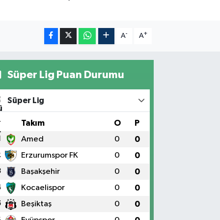
-
+
A
A
Süper Lig Puan Durumu
Süper Lig
#
Takım
O
P
1
Amed
0
0
2
Erzurumspor FK
0
0
3
Başakşehir
0
0
4
Kocaelispor
0
0
5
Beşiktaş
0
0
6