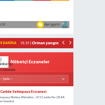
Kumluca Belediyesi iş makinesi filosun
15:32 |
İklim değişikliği Arktik'te yaban hayatı
15:31 |
İstanbul merkezli 4 ilde suç örgütüne 
15:31 |
Türkiye, Suudi Arabistan ve Pakistan 
15:31 |
N DAKIKA
Orman yangınlarıyla mücadelede kritik r
15:31 |
Nöbetçi Eczaneler
Cadde Selimpaşa Eczanesi
limpaşa Merkez Mahallesi, 203.Cadde No:28 BA
ivri İstanbul