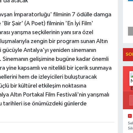
a'da atacak
Tavşan İmparatorluğu' filminin 7 ödülle damga
Bir Şair' (A Poet) filminin 'En İyi Film'
rası yarışma seçkilerinin yanı sıra özel
uluşmalarıyla zengin bir program sunan Altın
ici gücüyle Antalya'yı yeniden sinemanın
SO
r. Sinemanın gelişimine bugüne kadar önemli
ara yine kapsamlı ve nitelikli bir içerik sunmaya
lerini hem de izleyicileri buluşturacak
üçlü bir kültürel etkileşim noktasına
ya Altın Portakal Film Festivali'nin yarışmalı
u tarihleri ise önümüzdeki günlerde
Se
Sil