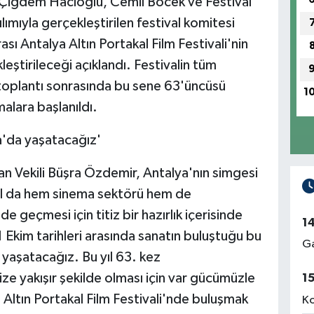
 Çiğdem Hacıoğlu, Cemil Böcek ve Festival
ımıyla gerçekleştirilen festival komitesi
ası Antalya Altın Portakal Film Festivali'nin
eştirileceği açıklandı. Festivalin tüm
toplantı sonrasında bu sene 63'üncüsü
1
malara başlanıldı.
a'da yaşatacağız'
n Vekili Büşra Özdemir, Antalya'nın simgesi
 yıl da hem sinema sektörü hem de
e geçmesi için titiz bir hazırlık içerisinde
1
 Ekim tarihleri arasında sanatın buluştuğu bu
Ga
yaşatacağız. Bu yıl 63. kez
ze yakışır şekilde olması için var gücümüzle
1
a Altın Portakal Film Festivali'nde buluşmak
Ko