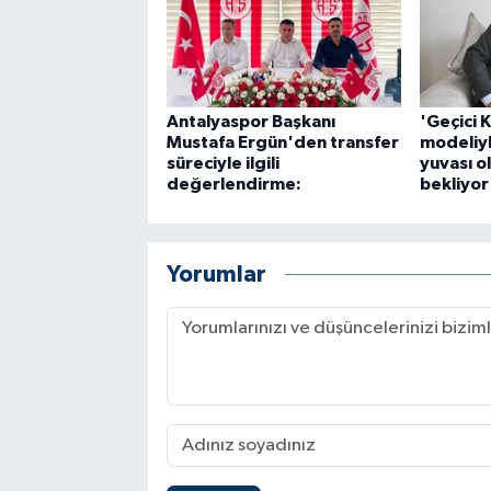
Antalyaspor Başkanı
'Geçici 
Mustafa Ergün'den transfer
modeliy
süreciyle ilgili
yuvası ol
değerlendirme:
bekliyor
Yorumlar