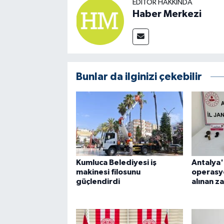
EDITÖR HAKKINDA
Haber Merkezi
Bunlar da ilginizi çekebilir
Kumluca Belediyesi iş
Antalya
makinesi filosunu
operasy
güçlendirdi
alınan za