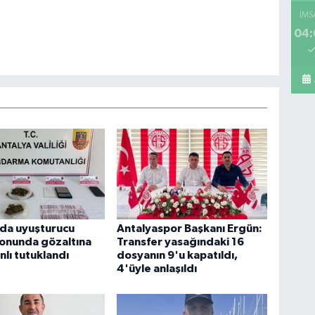
Mi
C B
İMS
04:
Ya
No
Ba
mar
bu
'da uyuşturucu
Antalyaspor Başkanı Ergün:
onunda gözaltına
Transfer yasağındaki 16
nlı tutuklandı
dosyanın 9'u kapatıldı,
4'üyle anlaşıldı
Pe
Sa