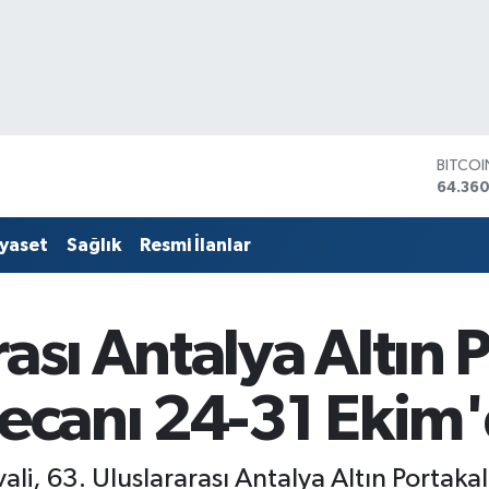
DOLA
47,70
EURO
55,02
iyaset
Sağlık
Resmi İlanlar
STERLİ
64,189
GRAM 
6618.4
ası Antalya Altın 
BİST10
13.887
BITCO
yecanı 24-31 Ekim
64.360
vali, 63. Uluslararası Antalya Altın Portaka