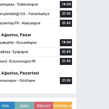
sımpaşa - Trabzonspor
19:00
nçlerbirliği S.K. - Fenerbahçe
21:30
ziantep FK - Alanyaspor
21:30
6 Ağustos, Pazar
şakşehir - Kocaelispor
19:00
şiktaş - Eyüpspor
21:30
ed - Erzurumspor FK
21:30
7 Ağustos, Pazartesi
msunspor - Göztepe
21:30