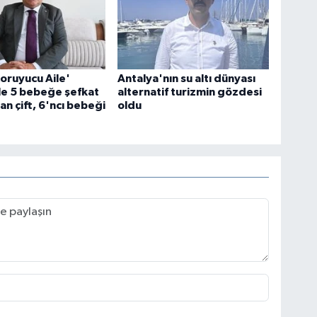
Os
Koruyucu Aile'
Antalya'nın su altı dünyası
le 5 bebeğe şefkat
alternatif turizmin gözdesi
an çift, 6'ncı bebeği
oldu
Ve
AŞ
Çe
No
Os
Dur