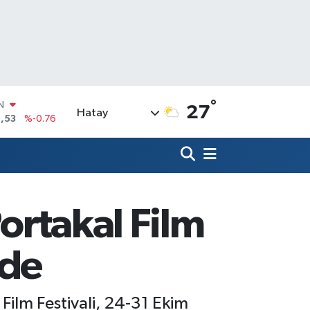
°
R
27
Hatay
69
%0.17
65
%0.01
N
7
%0.02
ALTIN
9
%2.12
Portakal Film
0
%64
IN
'de
,53
%-0.76
l Film Festivali, 24-31 Ekim