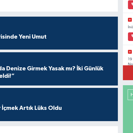
İn
isinde Yeni Umut
19
No
 Denize Girmek Yasak mı? İki Günlük
eldi!”
Or
Gü
 İçmek Artık Lüks Oldu