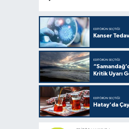
EDITÖRÜN SEÇTIĞI
Kanser Tedav
EDITÖRÜN SEÇTIĞI
“Samandağ’da
Kritik Uyarı G
EDITÖRÜN SEÇTIĞI
Hatay'da Çay