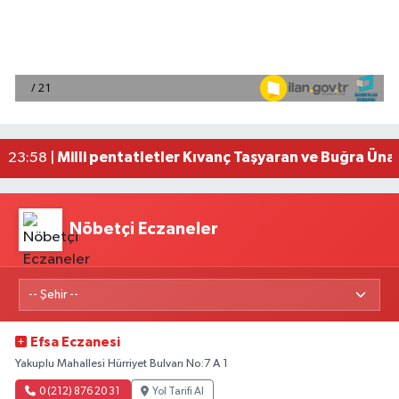
Adana'da helikopter destekli 'huzur ve güven' 
01:06 |
Mersin'de uyuşturucu operasyonunda 190 gram e
00:39 |
Adana'da silahlı saldırıda 3 kişi yaralandı
00:05 |
Fransa'dan iade edilen tarihi eserler Şam Kalesi
23:59 |
Milli pentatletler Kıvanç Taşyaran ve Buğra Üna
23:58 |
Nöbetçi Eczaneler
Efsa Eczanesi
Yakuplu Mahallesi Hürriyet Bulvarı No:7 A 1
0 (212) 876 20 31
Yol Tarifi Al