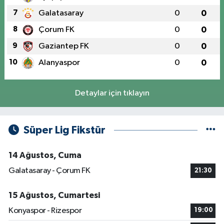
7
Galatasaray
0
0
8
Çorum FK
0
0
9
Gaziantep FK
0
0
10
Alanyaspor
0
0
Detaylar için tıklayın
Süper Lig Fikstür
14 Ağustos, Cuma
Galatasaray - Çorum FK
21:30
15 Ağustos, Cumartesi
Konyaspor - Rizespor
19:00