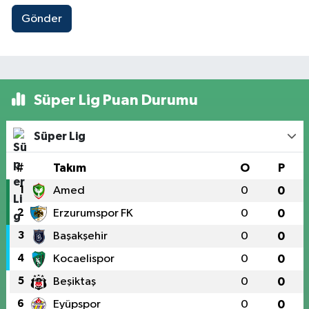
Gönder
Süper Lig Puan Durumu
Süper Lig
#
Takım
O
P
1
Amed
0
0
2
Erzurumspor FK
0
0
3
Başakşehir
0
0
4
Kocaelispor
0
0
5
Beşiktaş
0
0
6
Eyüpspor
0
0