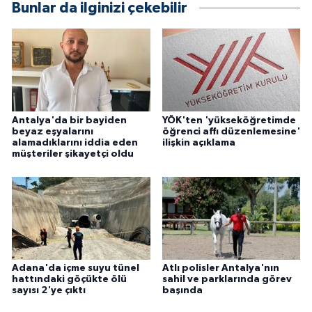
Bunlar da ilginizi çekebilir
Antalya'da bir bayiden
YÖK'ten 'yükseköğretimde
beyaz eşyalarını
öğrenci affı düzenlemesine'
alamadıklarını iddia eden
ilişkin açıklama
müşteriler şikayetçi oldu
Adana'da içme suyu tünel
Atlı polisler Antalya'nın
hattındaki göçükte ölü
sahil ve parklarında görev
sayısı 2'ye çıktı
başında