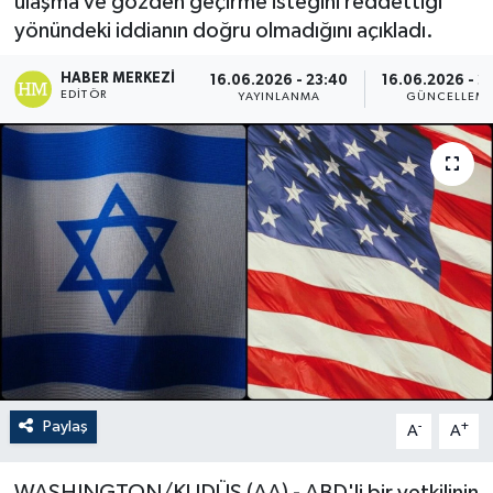
ulaşma ve gözden geçirme isteğini reddettiği
yönündeki iddianın doğru olmadığını açıkladı.
HABER MERKEZI
16.06.2026 - 23:40
16.06.2026 - 2
EDITÖR
YAYINLANMA
GÜNCELLEM
Paylaş
-
+
A
A
WASHINGTON/KUDÜS (AA) - ABD'li bir yetkilinin