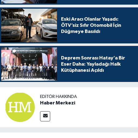
Eski Aracı Olanlar Yaşadı:
ÖTV’siz Sıfır Otomobil İçin
Düğmeye Basıldı
Deprem Sonrası Hatay’a Bir
Eser Daha: Yayladağı Halk
Kütüphanesi Açıldı
EDITÖR HAKKINDA
Haber Merkezi