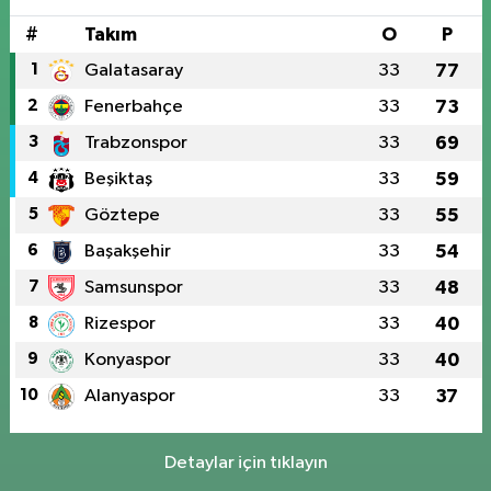
#
Takım
O
P
1
Galatasaray
33
77
2
Fenerbahçe
33
73
3
Trabzonspor
33
69
4
Beşiktaş
33
59
5
Göztepe
33
55
6
Başakşehir
33
54
7
Samsunspor
33
48
8
Rizespor
33
40
9
Konyaspor
33
40
10
Alanyaspor
33
37
Detaylar için tıklayın