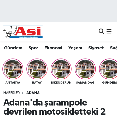
Asayiş
Nöbetçi Eczaneler
Dünya
Hava Durumu
Eğitim
Namaz Vakitleri
Gündem
Spor
Ekonomi
Yaşam
Siyaset
Sağ
Ekonomi
Trafik Durumu
Gündem
Süper Lig Puan Durumu ve Fikstür
ANTAKYA
HATAY
İSKENDERUN
SAMANDAĞ
GÜNDEM
Magazin
Tüm Manşetler
HABERLER
ADANA
Sağlık
Son Dakika Haberleri
Adana'da şarampole
devrilen motosikletteki 2
Siyaset
Haber Arşivi