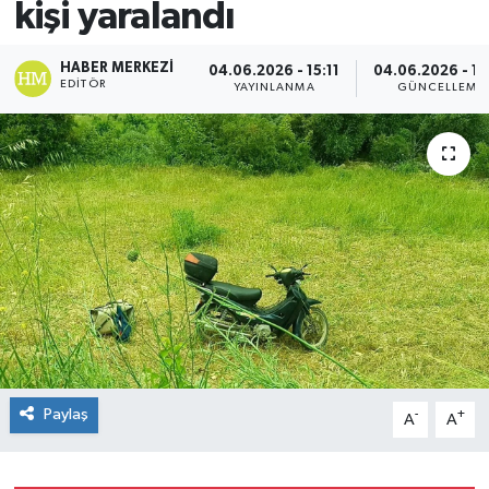
kişi yaralandı
Spor
HABER MERKEZI
04.06.2026 - 15:11
04.06.2026 - 15
EDITÖR
YAYINLANMA
GÜNCELLEME
Teknoloji
Yaşam
Paylaş
-
+
A
A