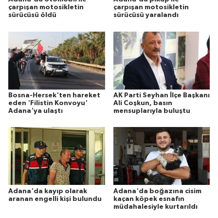
çarpışan motosikletin
çarpışan motosikletin
sürücüsü öldü
sürücüsü yaralandı
Bosna-Hersek'ten hareket
AK Parti Seyhan İlçe Başkanı
eden 'Filistin Konvoyu'
Ali Coşkun, basın
Adana'ya ulaştı
mensuplarıyla buluştu
Adana'da kayıp olarak
Adana'da boğazına cisim
aranan engelli kişi bulundu
kaçan köpek esnafın
müdahalesiyle kurtarıldı