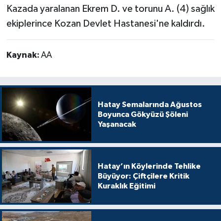
Kazada yaralanan Ekrem D. ve torunu A. (4) sağlık
ekiplerince Kozan Devlet Hastanesi'ne kaldırdı.
Kaynak:
AA
Hatay Semalarında Ağustos
Boyunca Gökyüzü Şöleni
Yaşanacak
Hatay’ın Köylerinde Tehlike
Büyüyor: Çiftçilere Kritik
Kuraklık Eğitimi