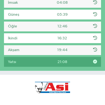
İmsak
04:08
Güneş
05:39
Öğle
12:46
İkindi
16:32
Akşam
19:44
Yatsı
21:08