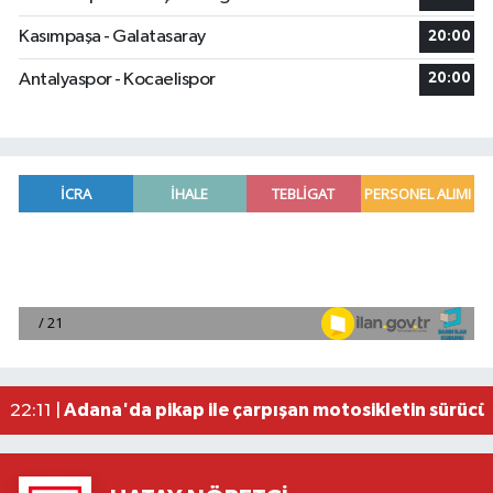
Kasımpaşa - Galatasaray
20:00
Antalyaspor - Kocaelispor
20:00
Fenerbahçe, avantaj elde etti
23:49 |
Hataylıların Beklediği Haber Geldi: TOKİ Konut 
22:58 |
Antalya'da 89 yaşındaki kişi evinde ölü bulundu
22:47 |
Adana'da otomobil ile çarpışan motosikletin sü
22:23 |
Adana'da pikap ile çarpışan motosikletin sürücü
22:11 |