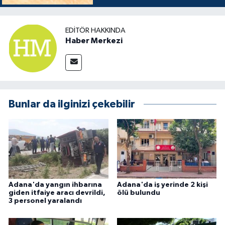
EDITÖR HAKKINDA
Haber Merkezi
Bunlar da ilginizi çekebilir
Adana'da yangın ihbarına
Adana'da iş yerinde 2 kişi
giden itfaiye aracı devrildi,
ölü bulundu
3 personel yaralandı