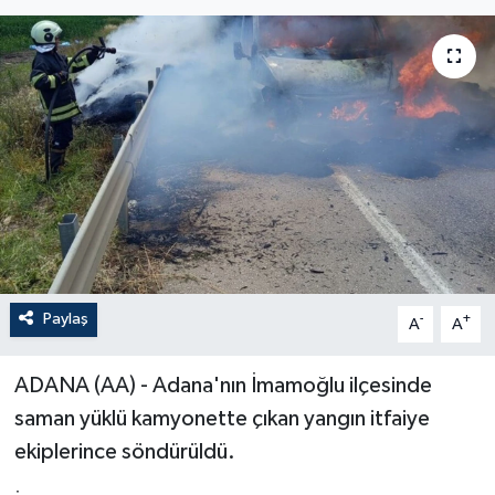
Paylaş
-
+
A
A
ADANA (AA) - Adana'nın İmamoğlu ilçesinde
saman yüklü kamyonette çıkan yangın itfaiye
ekiplerince söndürüldü.