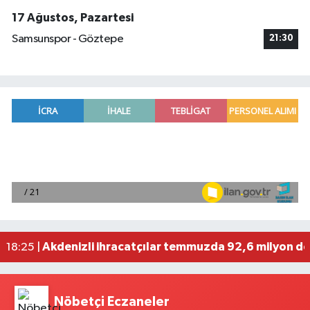
17 Ağustos, Pazartesi
Samsunspor - Göztepe
21:30
Mersin'de bir kişi evinde ölü bulundu
19:19 |
Bakan Yumaklı, 688 milyon 200 bin lira tarımsal
18:41 |
Borsa günü düşüşle tamamladı
18:31 |
Akdenizli ihracatçılar temmuzda 92,6 milyon dol
18:25 |
VakıfBank'tan 2026'nın ilk yarısında 30 milyar l
19:38 |
Nöbetçi Eczaneler