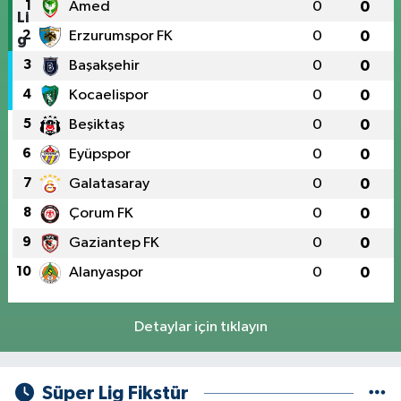
1
Amed
0
0
2
Erzurumspor FK
0
0
3
Başakşehir
0
0
4
Kocaelispor
0
0
5
Beşiktaş
0
0
6
Eyüpspor
0
0
7
Galatasaray
0
0
8
Çorum FK
0
0
9
Gaziantep FK
0
0
10
Alanyaspor
0
0
Detaylar için tıklayın
Süper Lig Fikstür