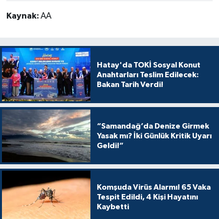
Kaynak:
AA
Hatay'da TOKİ Sosyal Konut
Anahtarları Teslim Edilecek:
Bakan Tarih Verdi!
“Samandağ’da Denize Girmek
Yasak mı? İki Günlük Kritik Uyarı
Geldi!”
Komşuda Virüs Alarmı! 65 Vaka
Tespit Edildi, 4 Kişi Hayatını
Kaybetti