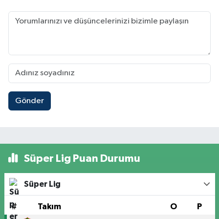
Gönder
Süper Lig Puan Durumu
Süper Lig
#
Takım
O
P