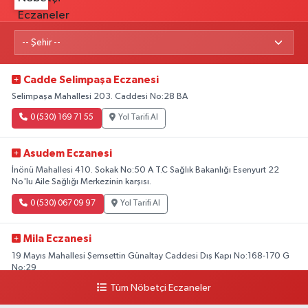
Cadde Selimpaşa Eczanesi
Selimpaşa Mahallesi 203. Caddesi No:28 BA
0 (530) 169 71 55
Yol Tarifi Al
Asudem Eczanesi
İnönü Mahallesi 410. Sokak No:50 A T.C Sağlık Bakanlığı Esenyurt 22
No'lu Aile Sağlığı Merkezinin karşısı.
0 (530) 067 09 97
Yol Tarifi Al
Mila Eczanesi
19 Mayıs Mahallesi Şemsettin Günaltay Caddesi Dış Kapı No:168-170 G
No:29
Tüm Nöbetçi Eczaneler
0 (216) 514 23 73
Yol Tarifi Al