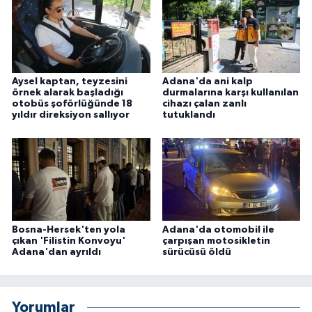
Aysel kaptan, teyzesini
Adana'da ani kalp
örnek alarak başladığı
durmalarına karşı kullanılan
otobüs şoförlüğünde 18
cihazı çalan zanlı
yıldır direksiyon sallıyor
tutuklandı
Bosna-Hersek'ten yola
Adana'da otomobil ile
çıkan 'Filistin Konvoyu'
çarpışan motosikletin
Adana'dan ayrıldı
sürücüsü öldü
Yorumlar