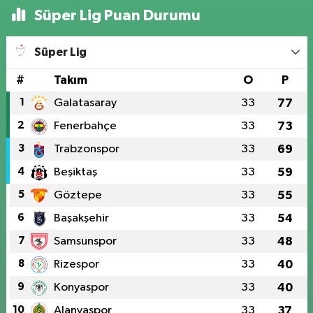
Süper Lig Puan Durumu
Süper Lig
#
Takım
O
P
1
Galatasaray
33
77
2
Fenerbahçe
33
73
3
Trabzonspor
33
69
4
Beşiktaş
33
59
5
Göztepe
33
55
6
Başakşehir
33
54
7
Samsunspor
33
48
8
Rizespor
33
40
9
Konyaspor
33
40
10
Alanyaspor
33
37