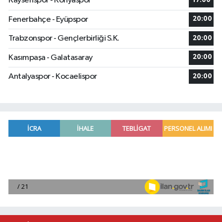
Kayserispor - Konyaspor
17:00
Fenerbahçe - Eyüpspor
20:00
Trabzonspor - Gençlerbirliği S.K.
20:00
Kasımpaşa - Galatasaray
20:00
Antalyaspor - Kocaelispor
20:00
Dörtyol'da Korkutan Yangın: Araçlar Hurdaya D
16:42 |
Akdeniz ilçesinde yeşil alanı işgal eden demir ko
15:45 |
İtalyan Deniz Kuvvetleri heyeti Konyaaltı Beledi
15:36 |
Kisecik TOKİ Sakinlerinin Beklediği Hat Açıldı: 
15:14 |