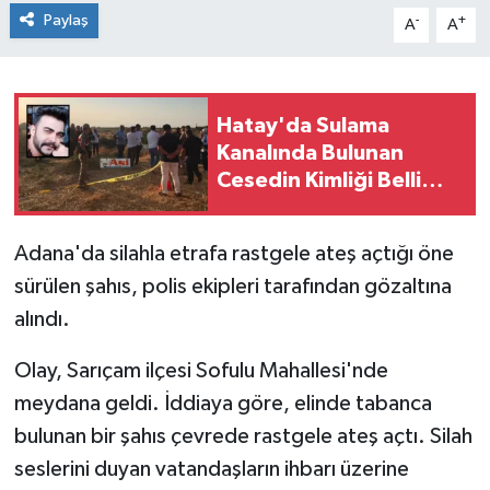
Paylaş
-
+
A
A
Hatay'da Sulama
Kanalında Bulunan
Cesedin Kimliği Belli
Oldu: 2 Gözlatı!
Adana'da silahla etrafa rastgele ateş açtığı öne
sürülen şahıs, polis ekipleri tarafından gözaltına
alındı.
Olay, Sarıçam ilçesi Sofulu Mahallesi'nde
meydana geldi. İddiaya göre, elinde tabanca
bulunan bir şahıs çevrede rastgele ateş açtı. Silah
seslerini duyan vatandaşların ihbarı üzerine