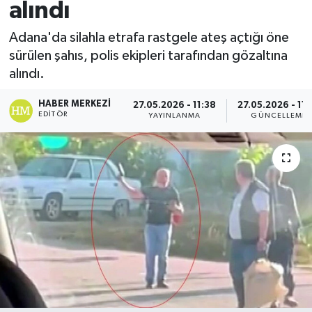
alındı
Spor
Adana'da silahla etrafa rastgele ateş açtığı öne
sürülen şahıs, polis ekipleri tarafından gözaltına
Teknoloji
alındı.
Yaşam
HABER MERKEZI
27.05.2026 - 11:38
27.05.2026 - 11:
EDITÖR
YAYINLANMA
GÜNCELLEME