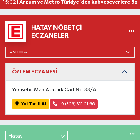
Arzum ve Metro Türkiye'den kahveseverlere öz
15:02 |
HATAY NÖBETÇI
ECZANELER
ÖZLEM ECZANESİ
Yenişehir Mah.Atatürk Cad.No:33/A
Yol Tarifi Al
0 (326) 311 21 66
Hatay