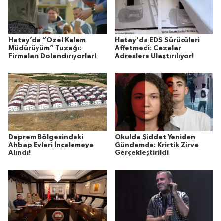
Hatay’da “Özel Kalem
Hatay'da EDS Sürücüleri
Müdürüyüm” Tuzağı:
Affetmedi: Cezalar
Firmaları Dolandırıyorlar!
Adreslere Ulaştırılıyor!
Deprem Bölgesindeki
Okulda Şiddet Yeniden
Ahbap Evleri İncelemeye
Gündemde: Krirtik Zirve
Alındı!
Gerçekleştirildi