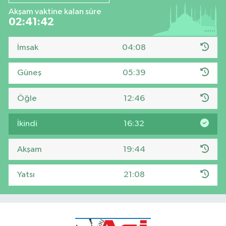
Akşam vaktine kalan süre
02:41:42
İmsak
04:08
Güneş
05:39
Öğle
12:46
İkindi
16:32
Akşam
19:44
Yatsı
21:08