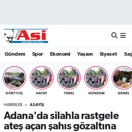
Asayiş
Nöbetçi Eczaneler
Dünya
Hava Durumu
Eğitim
Namaz Vakitleri
Gündem
Spor
Ekonomi
Yaşam
Siyaset
Sağ
Ekonomi
Trafik Durumu
Gündem
Süper Lig Puan Durumu ve Fikstür
DÖRTYOL
HATAY
YEREL
GÜNDEM
GENEL
Magazin
Tüm Manşetler
HABERLER
ASAYIŞ
Sağlık
Son Dakika Haberleri
Adana'da silahla rastgele
ateş açan şahıs gözaltına
Siyaset
Haber Arşivi