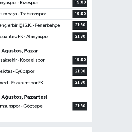
nyaspor - Rizespor
19:00
sımpaşa - Trabzonspor
19:00
nçlerbirliği S.K. - Fenerbahçe
21:30
ziantep FK - Alanyaspor
21:30
6 Ağustos, Pazar
şakşehir - Kocaelispor
19:00
şiktaş - Eyüpspor
21:30
ed - Erzurumspor FK
21:30
7 Ağustos, Pazartesi
msunspor - Göztepe
21:30