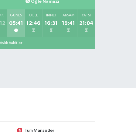
Öğle Namazı
miikebir Mahallesi Taşkızak Tersanesi Caddesi 6 6B
rsane İstanbul içerisi ama yol üzerinde
AK
GÜNEŞ
ÖĞLE
İKINDI
AKŞAM
YATSI
0 (533) 395 65 65
Yol Tarifi Al
12
05:41
12:46
16:31
19:41
21:04
Nuh Eczanesi
tih Mahallesi Hicazkar (Örnek Mah) Sokak Bağkur
Aylık Vakitler
tesi No:10 1A
0 (216) 324 46 96
Yol Tarifi Al
Kelebek Eczanesi
narya Mahallesi Şahin Caddesi No:45 C Ece
permarket karşısı. Eski murat eczanesi.
0 (533) 306 21 14
Yol Tarifi Al
Kahraman Eczanesi
vuztürk Mahallesi Karadeniz Caddesi 128 K
0 (216) 443 99 98
Yol Tarifi Al
Tüm Manşetler