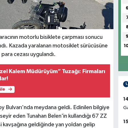
aracının motorlu bisiklete çarpması sonucu
ndı. Kazada yaralanan motosiklet sürücüsüne
1
 para cezası uygulandı.
zel Kalem Müdürüyüm” Tuzağı: Firmaları
lar!
üle
1
oy Bulvarı'nda meydana geldi. Edinilen bilgiye
Ga
seyir eden Tunahan Belen'in kullandığı 67 ZZ
1
si kavşağına geldiğinde yan yoldan gelip