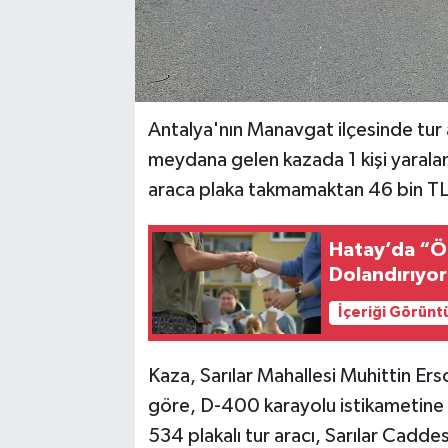
Antalya'nın Manavgat ilçesinde tur 
meydana gelen kazada 1 kişi yarala
araca plaka takmamaktan 46 bin TL
Hatay’da “Ö
Dolandırıyor
İçeriği Görünt
Kaza, Sarılar Mahallesi Muhittin Ers
göre, D-400 karayolu istikametine 
534 plakalı tur aracı, Sarılar Cadde