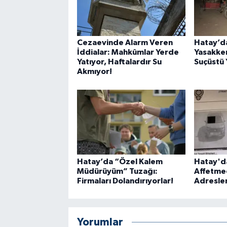
Cezaevinde Alarm Veren
Hatay’d
İddialar: Mahkûmlar Yerde
Yasakke
Yatıyor, Haftalardır Su
Suçüstü 
Akmıyor!
Hatay’da “Özel Kalem
Hatay'da
Müdürüyüm” Tuzağı:
Affetmed
Firmaları Dolandırıyorlar!
Adresler
Yorumlar