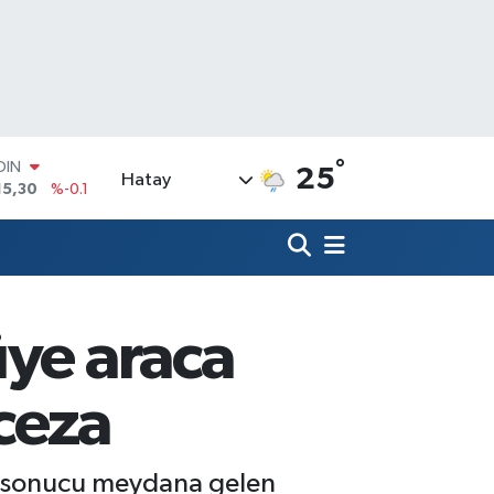
OIN
15,30
%-0.1
°
AR
25
Hatay
436
%0.18
O
510
%0.32
LİN
811
%0.38
 ALTIN
.55
%0
üye araca
100
79
%-14
ceza
sı sonucu meydana gelen