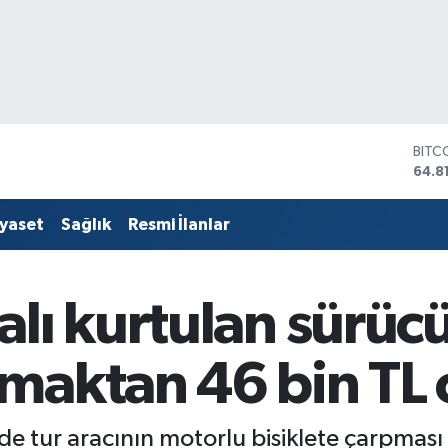
BITC
64.8
DOL
47,7
EUR
55,2
iyaset
Sağlık
Resmi İlanlar
STER
64,4
GRAM
6660
lı kurtulan sürüc
BİST
13.7
maktan 46 bin TL 
de tur aracının motorlu bisiklete çarpma