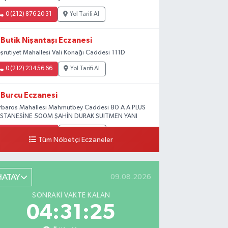
0 (212) 876 20 31
Yol Tarifi Al
Butik Nişantaşı Eczanesi
şrutiyet Mahallesi Vali Konağı Caddesi 111D
0 (212) 234 56 66
Yol Tarifi Al
Burcu Eczanesi
rbaros Mahallesi Mahmutbey Caddesi 80 A A PLUS
STANESİNE 500M ŞAHİN DURAK SUITMEN YANI
0 (212) 552 25 29
Yol Tarifi Al
Tüm Nöbetçi Eczaneler
Tuna Tillo Eczanesi
şemsettin Mahallesi Akdeniz Caddesi No:12 A
HATAY
09.08.2026
.01948179055185, 28.946705949073934
SONRAKI VAKTE KALAN
0 (212) 635 03 83
Yol Tarifi Al
04:31:24
Tersane İstanbul Eczanesi