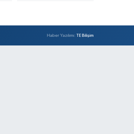
Sofia Eczanesi
rtaltepe Mahallesi Şehit Ömer Halisdemir Caddesi
 1A
0 (212) 615 08 18
Yol Tarifi Al
Haber Yazılımı:
TE Bilişim
Eczanesi
ğlarbaşı Mahallesi Cemal Bey Caddesi 3-2 Özel
lge Hastanesi Yanı
0 (216) 305 99 87
Yol Tarifi Al
Şeyda Eczanesi
hantepe Mahallesi Pazar Sokak 5E CEVİZLİ SARAY
KSİ DURAĞI KARŞISINDA, KARTAL LÜTFİ KIRDAR
İTİM ARAŞTIRMA HASTANESİNE 1 KM MESAFEDE
0 (216) 629 70 90
Yol Tarifi Al
Ayda Eczanesi
lgurlu Mahallesi Özilhan Sokak 9 A Bulgurlu Caddesi