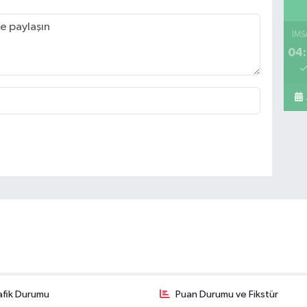
Ca
Te
İMS
04:
Fe
Si
Ka
sü
Ya
afik Durumu
Puan Durumu ve Fikstür