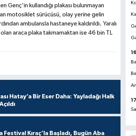
Ko
n Genç'in kullandığı plakası bulunmayan
n motosiklet sürücüsü, olay yerine gelin
Ka
ardından ambulansla hastaneye kaldırıldı. Yaralı
Ge
 olan araca plaka takmamaktan ise 46 bin TL
Ga
1
Ba
Be
Am
sı Hatay’a Bir Eser Daha: Yayladağı Halk
1
Açıldı
Sa
 Festival Kıraç’la Başladı, Bugün Aba