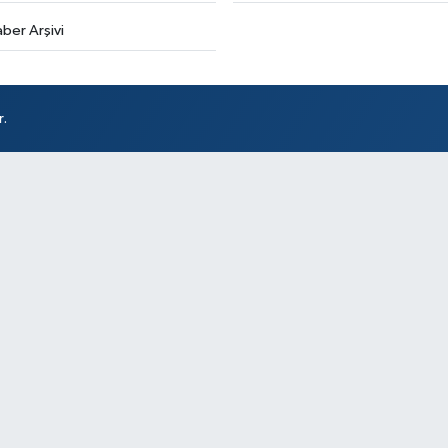
ber Arşivi
Ka
64
r.
Ba
Bö
Or
TA
EĞ
Bu