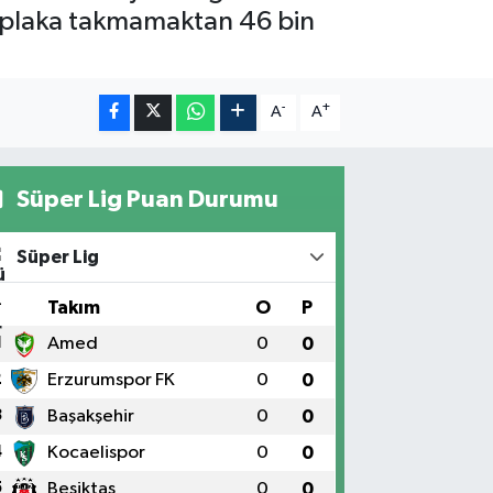
a plaka takmamaktan 46 bin
-
+
A
A
Süper Lig Puan Durumu
Süper Lig
#
Takım
O
P
1
Amed
0
0
2
Erzurumspor FK
0
0
3
Başakşehir
0
0
4
Kocaelispor
0
0
5
Beşiktaş
0
0