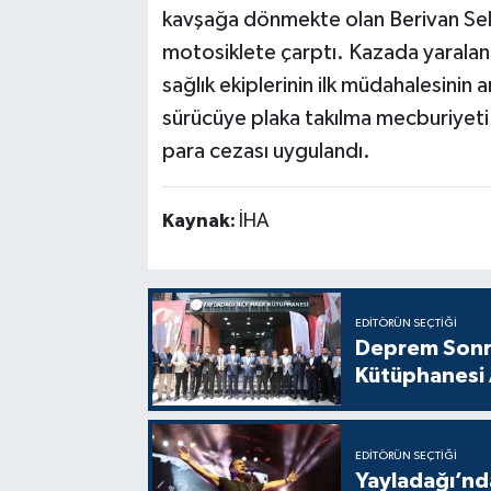
kavşağa dönmekte olan Berivan Sele
motosiklete çarptı. Kazada yaralana
sağlık ekiplerinin ilk müdahalesinin 
sürücüye plaka takılma mecburiyeti
para cezası uygulandı.
Kaynak:
İHA
EDITÖRÜN SEÇTIĞI
Deprem Sonra
Kütüphanesi 
EDITÖRÜN SEÇTIĞI
Yayladağı’nda