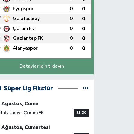
6
Eyüpspor
0
0
7
Galatasaray
0
0
8
Çorum FK
0
0
9
Gaziantep FK
0
0
0
Alanyaspor
0
0
Detaylar için tıklayın
Süper Lig Fikstür
4 Ağustos, Cuma
latasaray - Çorum FK
21:30
5 Ağustos, Cumartesi