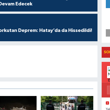
 Devam Edecek
Korkutan Deprem: Hatay’da da Hissedildi!
SO
Ya