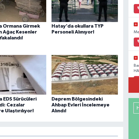
a Ormana Girmek
Hatay’da okullara TYP
n Ağaç Kesenler
Personeli Alınıyor!
Me
Yakalandı!
Ba
HA
 EDS Sürücüleri
Deprem Bölgesindeki
Ak
i: Cezalar
Ahbap Evleri İncelemeye
41
e Ulaştırılıyor!
Alındı!