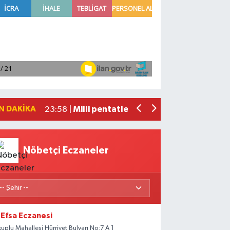
Adana'da helikopter destekli 'huzur v
01:06 |
Mersin'de uyuşturucu operasyonunda 1
00:39 |
Adana'da silahlı saldırıda 3 kişi yaral
00:05 |
Fransa'dan iade edilen tarihi eserler 
23:59 |
N DAKIKA
Milli pentatletler Kıvanç Taşyaran ve
23:58 |
Nöbetçi Eczaneler
Efsa Eczanesi
kuplu Mahallesi Hürriyet Bulvarı No:7 A 1