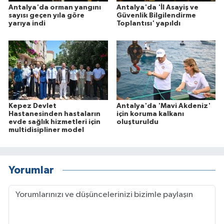
Antalya'da orman yangını
Antalya'da 'İl Asayiş ve
sayısı geçen yıla göre
Güvenlik Bilgilendirme
yarıya indi
Toplantısı' yapıldı
Kepez Devlet
Antalya'da 'Mavi Akdeniz'
Hastanesinden hastaların
için koruma kalkanı
evde sağlık hizmetleri için
oluşturuldu
multidisipliner model
Yorumlar