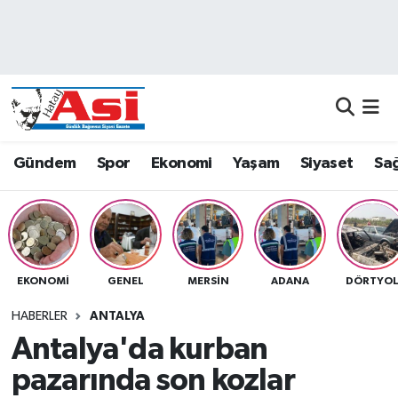
Asayiş
Nöbetçi Eczaneler
Dünya
Hava Durumu
Eğitim
Namaz Vakitleri
Gündem
Spor
Ekonomi
Yaşam
Siyaset
Sağ
Ekonomi
Trafik Durumu
Gündem
Süper Lig Puan Durumu ve Fikstür
EKONOMI
GENEL
MERSIN
ADANA
DÖRTYO
Magazin
Tüm Manşetler
HABERLER
ANTALYA
Sağlık
Son Dakika Haberleri
Antalya'da kurban
pazarında son kozlar
Siyaset
Haber Arşivi