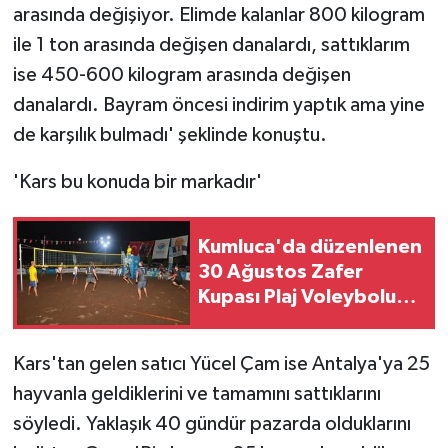
arasında değişiyor. Elimde kalanlar 800 kilogram
ile 1 ton arasında değişen danalardı, sattıklarım
ise 450-600 kilogram arasında değişen
danalardı. Bayram öncesi indirim yaptık ama yine
de karşılık bulmadı' şeklinde konuştu.
'Kars bu konuda bir markadır'
Kumluca'da düzenlenen
30 Ağustos Zafer
Kupası Plaj Voleybolu
Turnuvası başladı
Kars'tan gelen satıcı Yücel Çam ise Antalya'ya 25
hayvanla geldiklerini ve tamamını sattıklarını
söyledi. Yaklaşık 40 gündür pazarda olduklarını