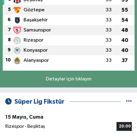
5
Göztepe
33
55
6
Başakşehir
33
54
7
Samsunspor
33
48
8
Rizespor
33
40
9
Konyaspor
33
40
10
Alanyaspor
33
37
Detaylar için tıklayın
Süper Lig Fikstür
15 Mayıs, Cuma
Rizespor - Beşiktaş
20:00