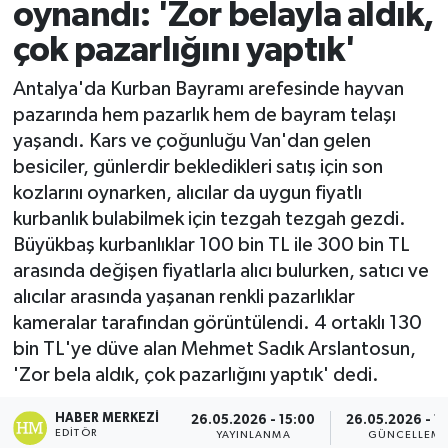
oynandı: 'Zor belayla aldık,
Spor
çok pazarlığını yaptık'
Teknoloji
Antalya'da Kurban Bayramı arefesinde hayvan
pazarında hem pazarlık hem de bayram telaşı
Yaşam
yaşandı. Kars ve çoğunluğu Van'dan gelen
besiciler, günlerdir bekledikleri satış için son
kozlarını oynarken, alıcılar da uygun fiyatlı
kurbanlık bulabilmek için tezgah tezgah gezdi.
Büyükbaş kurbanlıklar 100 bin TL ile 300 bin TL
arasında değişen fiyatlarla alıcı bulurken, satıcı ve
alıcılar arasında yaşanan renkli pazarlıklar
kameralar tarafından görüntülendi. 4 ortaklı 130
bin TL'ye düve alan Mehmet Sadık Arslantosun,
'Zor bela aldık, çok pazarlığını yaptık' dedi.
HABER MERKEZI
26.05.2026 - 15:00
26.05.2026 - 1
EDITÖR
YAYINLANMA
GÜNCELLEM