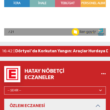
Muhammed Salah Trabzonspor'da ilk antrenman
20:35 |
Borsa günü yükselişle tamamladı
19:12 |
Osmaniye'de huzur toplantısı düzenlendi
16:58 |
Adana'da ani kalp durmalarına karşı kullanılan c
16:48 |
Dörtyol'da Korkutan Yangın: Araçlar Hurdaya D
16:42 |
HATAY NÖBETÇI
ECZANELER
ÖZLEM ECZANESİ