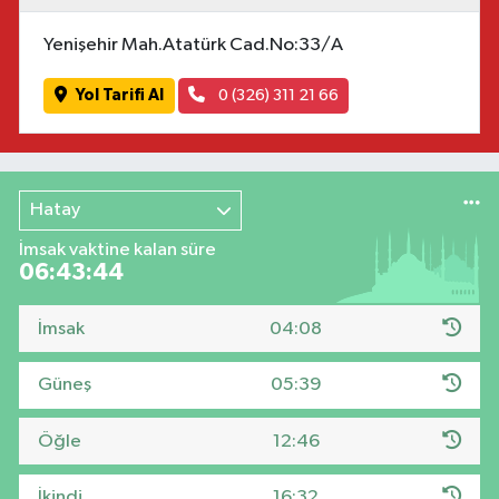
Yenişehir Mah.Atatürk Cad.No:33/A
Yol Tarifi Al
0 (326) 311 21 66
Hatay
İmsak vaktine kalan süre
06:43:43
İmsak
04:08
Güneş
05:39
Öğle
12:46
İkindi
16:32