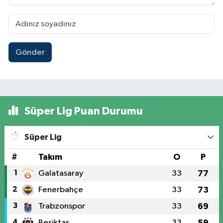
Gönder
Süper Lig Puan Durumu
Süper Lig
#
Takım
O
P
1
Galatasaray
33
77
2
Fenerbahçe
33
73
3
Trabzonspor
33
69
4
Beşiktaş
33
59