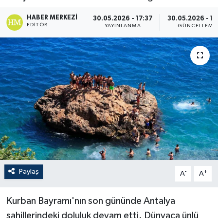
HABER MERKEZI
30.05.2026 - 17:37
30.05.2026 - 17
EDITÖR
YAYINLANMA
GÜNCELLEME
Paylaş
-
+
A
A
Kurban Bayramı'nın son gününde Antalya
sahillerindeki doluluk devam etti. Dünyaca ünlü