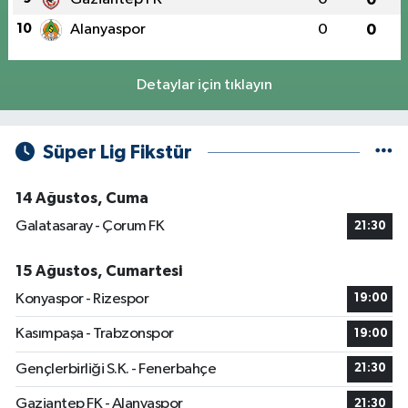
10
Alanyaspor
0
0
Detaylar için tıklayın
Süper Lig Fikstür
14 Ağustos, Cuma
Galatasaray - Çorum FK
21:30
15 Ağustos, Cumartesi
Konyaspor - Rizespor
19:00
Kasımpaşa - Trabzonspor
19:00
Gençlerbirliği S.K. - Fenerbahçe
21:30
Gaziantep FK - Alanyaspor
21:30