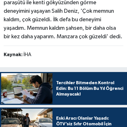
paraşütü ile kenti gökyüzünden görme
deneyimini yaşayan Salih Deniz, 'Çok memnun
kaldım, çok güzeldi. İlk defa bu deneyimi
yaşadım. Memnun kaldım şahsen, bir daha olsa
bir kez daha yaparım. Manzara çok güzeldi' dedi.
Kaynak:
İHA
Tercihler Bitmeden Kontrol
Edin: Bu 11 Bölüm Bu Yıl Öğrenci
Almayacak!
Eski Aracı Olanlar Yaşadı:
ÖTV’siz Sıfır Otomobil İçin