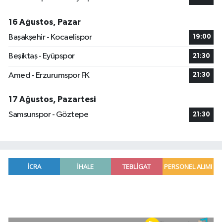
16 Ağustos, Pazar
Başakşehir - Kocaelispor
19:00
Beşiktaş - Eyüpspor
21:30
Amed - Erzurumspor FK
21:30
17 Ağustos, Pazartesi
Samsunspor - Göztepe
21:30
Adana'da helikopter destekli 'huzur ve güven' 
01:06 |