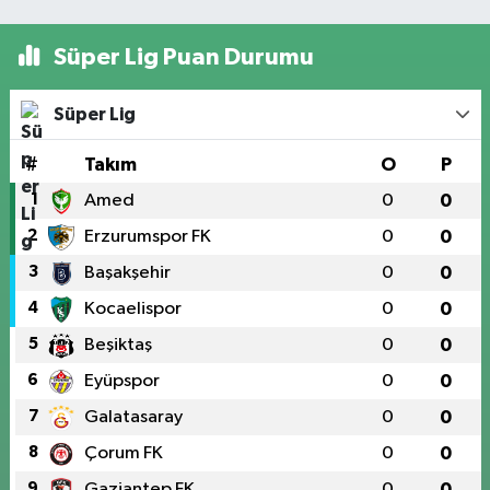
Süper Lig Puan Durumu
Süper Lig
#
Takım
O
P
1
Amed
0
0
2
Erzurumspor FK
0
0
3
Başakşehir
0
0
4
Kocaelispor
0
0
5
Beşiktaş
0
0
6
Eyüpspor
0
0
7
Galatasaray
0
0
8
Çorum FK
0
0
9
Gaziantep FK
0
0