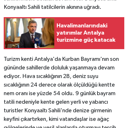
Konyaaltı Sahili tatilcilerin akınına uğradı.
Havalimanlarındaki
yatırımlar Antalya
turizmine güç katacak
Turizm kenti Antalya'da Kurban Bayramı'nın son
gününde sahillerde doluluk yaşanmaya devam
ediyor. Hava sıcaklığının 28, deniz suyu
sıcaklığının 24 derece olarak ölçüldüğü kentte
nem oranı ise yüzde 54 oldu. 9 günlük bayram
tatili nedeniyle kente gelen yerli ve yabancı
turistler Konyaaltı Sahili'nde denize girmenin
keyfini çıkartırken, kimi vatandaşlar ise ağaç
gölgelerinde ve yeşil alanlarda oturmayı tercih