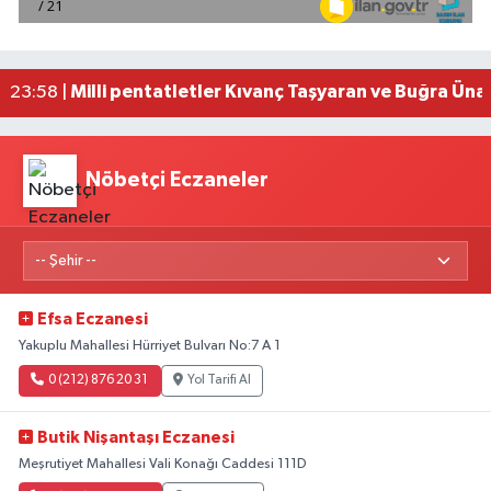
Mersin'de uyuşturucu operasyonunda 190 gram e
00:39 |
Adana'da silahlı saldırıda 3 kişi yaralandı
00:05 |
Fransa'dan iade edilen tarihi eserler Şam Kalesi
23:59 |
Milli pentatletler Kıvanç Taşyaran ve Buğra Üna
23:58 |
Nöbetçi Eczaneler
Efsa Eczanesi
Yakuplu Mahallesi Hürriyet Bulvarı No:7 A 1
0 (212) 876 20 31
Yol Tarifi Al
Butik Nişantaşı Eczanesi
Meşrutiyet Mahallesi Vali Konağı Caddesi 111D