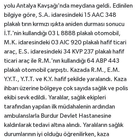
yolu Antalya Kavşağı'nda meydana geldi. Edinilen
bilgiye göre, S.A. idaresindeki 15 AAC 348
plakalı tırın kırmızı ışıkta aniden durması sonucu
İ.T.'nin kullandığı 03 L 8888 plakalı otomobil,
M.K. idaresindeki 03 AIC 920 plakalı hafif ticari
araç, E.S. idaresindeki 34 KVP 237 plakalı hafif
ticari araç ile R.M.'nın kullandığı 64 ABP 443
plakalı otomobil çarpıştı. Kazada R.M., E.M.
Y.Y.T., Y.T.T. ve K.Y. hafif şekilde yaralandı. Kaza
ihbarı üzerine bölgeye çok sayıda sağlık ve polis
ekibi sevk edildi. Yaralılar, sağlık ekipleri
tarafından yapılan ilk müdahalenin ardından
ambulanslarla Burdur Devlet Hastanesine
kaldırılarak tedavi altına alındı. Yaralıların sağlık
durumlarının iyi olduğu öğrenilirken, kaza