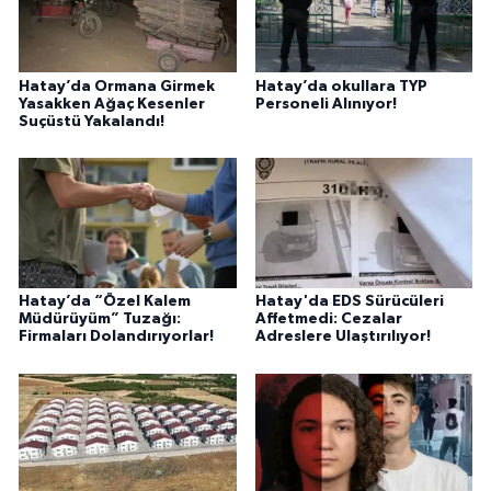
Hatay’da Ormana Girmek
Hatay’da okullara TYP
Yasakken Ağaç Kesenler
Personeli Alınıyor!
Suçüstü Yakalandı!
Hatay’da “Özel Kalem
Hatay'da EDS Sürücüleri
Müdürüyüm” Tuzağı:
Affetmedi: Cezalar
Firmaları Dolandırıyorlar!
Adreslere Ulaştırılıyor!