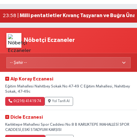
Milli pentatletler Kıvanç Taşyaran ve Buğra Üna
23:58 |
Adana'da helikopter destekli 'huzur ve güven' 
01:06 |
Nöbetçi Eczaneler
Alp Koray Eczanesi
Eğitim Mahallesi Nahitbey Sokak No:47-49 C Eğitim Mahallesi, Nahitbey
Sokak, 47-49c
0 (216) 414 19 74
Yol Tarifi Al
Dicle Eczanesi
Karlıktepe Mahallesi Spor Caddesi No:8 B KARLIKTEPE MAHALLESİ SPOR
CADDESİ,ESKİ STADYUM KARŞISI