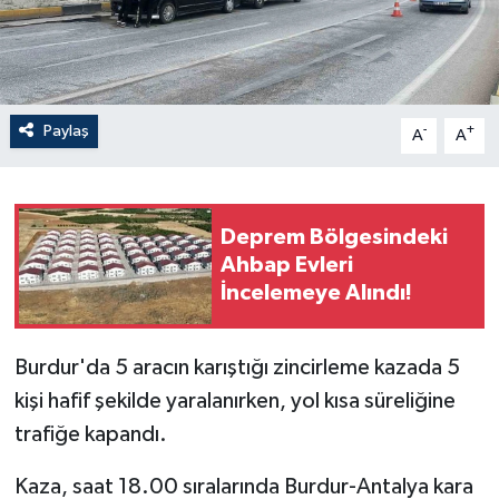
Paylaş
-
+
A
A
Deprem Bölgesindeki
Ahbap Evleri
İncelemeye Alındı!
Burdur'da 5 aracın karıştığı zincirleme kazada 5
kişi hafif şekilde yaralanırken, yol kısa süreliğine
trafiğe kapandı.
Kaza, saat 18.00 sıralarında Burdur-Antalya kara