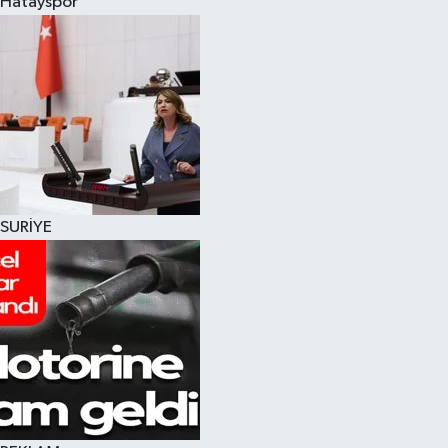
Hatayspor
SURİYE