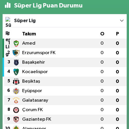
Süper Lig Puan Durumu
Süper Lig
#
Takım
O
P
1
Amed
0
0
2
Erzurumspor FK
0
0
3
Başakşehir
0
0
4
Kocaelispor
0
0
5
Beşiktaş
0
0
6
Eyüpspor
0
0
7
Galatasaray
0
0
8
Çorum FK
0
0
9
Gaziantep FK
0
0
10
Alanyaspor
0
0