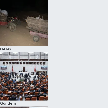
Spor
Teknoloji
Yaşam
HATAY
Gündem