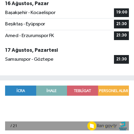
16 Ağustos, Pazar
Başakşehir - Kocaelispor
19:00
Beşiktaş - Eyüpspor
21:30
Amed - Erzurumspor FK
21:30
17 Ağustos, Pazartesi
Samsunspor - Göztepe
21:30
Mersin'de uyuşturucu operasyonunda 190 gram e
00:39 |
Adana'da silahlı saldırıda 3 kişi yaralandı
00:05 |
Fransa'dan iade edilen tarihi eserler Şam Kalesi
23:59 |