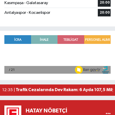
Kasımpaşa - Galatasaray
20:00
Antalyaspor - Kocaelispor
20:00
Kepez Devlet Hastanesinden hastaların evde sağl
13:42 |
Kalyon İnşaat BAE'nin ilk yüksek hızlı demir yolu
13:10 |
Vodafone Business'ın yapay zeka çözümü kaza ri
12:48 |
Akkuyu NGS 1. güç ünitesindeki türbin tesisi bir
12:38 |
Trafik Cezalarında Dev Rakam: 6 Ayda 107,5 Milya
12:35 |
HATAY NÖBETÇI