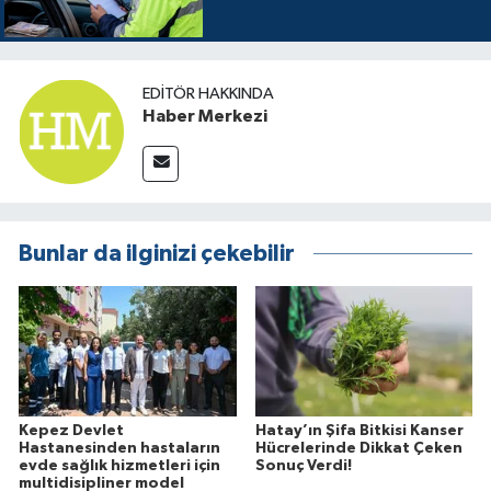
EDITÖR HAKKINDA
Haber Merkezi
Bunlar da ilginizi çekebilir
Kepez Devlet
Hatay’ın Şifa Bitkisi Kanser
Hastanesinden hastaların
Hücrelerinde Dikkat Çeken
evde sağlık hizmetleri için
Sonuç Verdi!
multidisipliner model