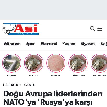
Asayiş
Nöbetçi Eczaneler
Dünya
Hava Durumu
Eğitim
Namaz Vakitleri
Gündem
Spor
Ekonomi
Yaşam
Siyaset
Sağ
Ekonomi
Trafik Durumu
Gündem
Süper Lig Puan Durumu ve Fikstür
YAŞAM
HATAY
GENEL
GÜNDEM
EKONOM
Magazin
Tüm Manşetler
HABERLER
GENEL
Sağlık
Son Dakika Haberleri
Doğu Avrupa liderlerinden
NATO'ya 'Rusya'ya karşı
Siyaset
Haber Arşivi