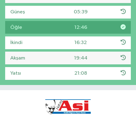
Güneş
05:39
Öğle
12:46
İkindi
16:32
Akşam
19:44
Yatsı
21:08