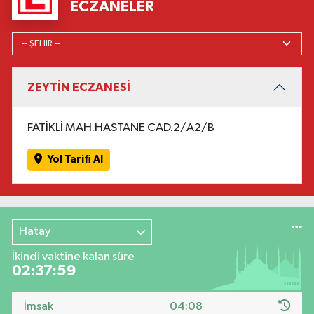
ECZANELER
ZEYTİN ECZANESİ
FATİKLİ MAH.HASTANE CAD.2/A2/B
Yol Tarifi Al
Hatay
İkindi vaktine kalan süre
02:37:58
İmsak
04:08