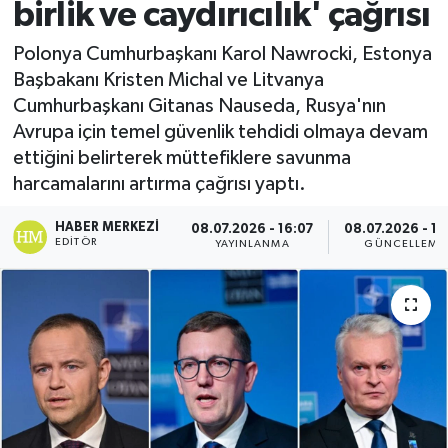
birlik ve caydırıcılık' çağrısı
Spor
Polonya Cumhurbaşkanı Karol Nawrocki, Estonya
Başbakanı Kristen Michal ve Litvanya
Teknoloji
Cumhurbaşkanı Gitanas Nauseda, Rusya'nın
Avrupa için temel güvenlik tehdidi olmaya devam
Yaşam
ettiğini belirterek müttefiklere savunma
harcamalarını artırma çağrısı yaptı.
HABER MERKEZI
08.07.2026 - 16:07
08.07.2026 - 16
EDITÖR
YAYINLANMA
GÜNCELLEME