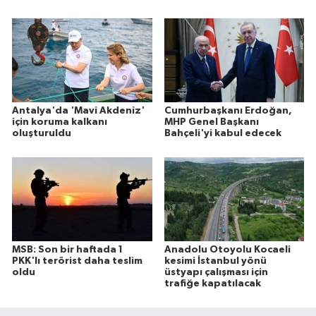
Antalya'da 'Mavi Akdeniz'
Cumhurbaşkanı Erdoğan,
için koruma kalkanı
MHP Genel Başkanı
oluşturuldu
Bahçeli'yi kabul edecek
MSB: Son bir haftada 1
Anadolu Otoyolu Kocaeli
PKK'lı terörist daha teslim
kesimi İstanbul yönü
oldu
üstyapı çalışması için
trafiğe kapatılacak