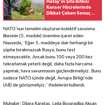
Hatay’ın Şifa Bitkisi
Kanser Hücrelerinde
Dikkat Çeken Sonuç
Verdi!
NATO'nun temelini oluşturan kolektif savunma
ilkesinin (5. madde) önemine işaret eden
Nauseda, 'Eğer 5. maddeye dair herhangi bir
şüphe bırakmazsak Rusya, bunu test
etmeyecektir. Ancak bunu 100 veya 200 kez
tekrarlamak yeterli değil, daha fazla harcama
yapmalı, hava savunmasını güçlendirmeliyiz. Bunu
sadece NATO içinde değil, Avrupa Birliği'nde
(AB) de görüşmeliyiz.' ifadelerini kullandı.
Muhabir: Dilara Karataş, Lejla Bıogradlıja Aksan