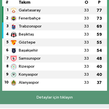
#
Takım
O
P
1
Galatasaray
33
77
2
Fenerbahçe
33
73
3
Trabzonspor
33
69
4
Beşiktaş
33
59
5
Göztepe
33
55
6
Başakşehir
33
54
7
Samsunspor
33
48
8
Rizespor
33
40
9
Konyaspor
33
40
10
Alanyaspor
33
37
Detaylar için tıklayın