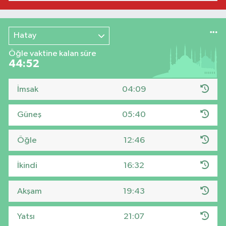
Hatay
Öğle vaktine kalan süre
44:51
İmsak
04:09
Güneş
05:40
Öğle
12:46
İkindi
16:32
Akşam
19:43
Yatsı
21:07