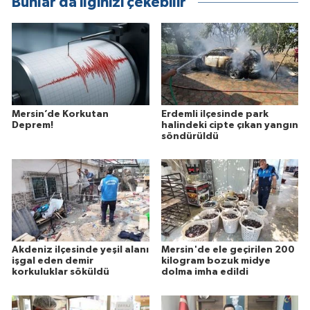
Bunlar da ilginizi çekebilir
Mersin’de Korkutan
Erdemli ilçesinde park
Deprem!
halindeki cipte çıkan yangın
söndürüldü
Akdeniz ilçesinde yeşil alanı
Mersin'de ele geçirilen 200
işgal eden demir
kilogram bozuk midye
korkuluklar söküldü
dolma imha edildi