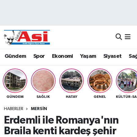
Asayiş
Nöbetçi Eczaneler
Dünya
Hava Durumu
Eğitim
Namaz Vakitleri
Gündem
Spor
Ekonomi
Yaşam
Siyaset
Sağ
Ekonomi
Trafik Durumu
Gündem
Süper Lig Puan Durumu ve Fikstür
GÜNDEM
SAĞLIK
HATAY
GENEL
K
Magazin
Tüm Manşetler
HABERLER
MERSIN
Sağlık
Son Dakika Haberleri
Erdemli ile Romanya'nın
Braila kenti kardeş şehir
Siyaset
Haber Arşivi