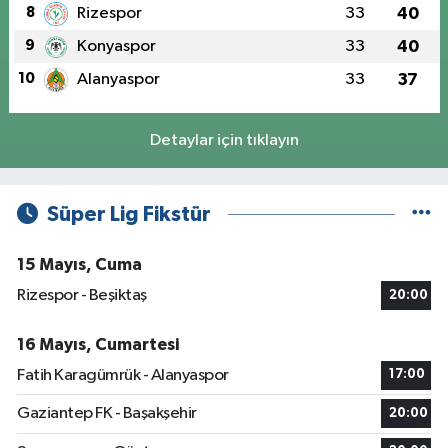
8
Rizespor
33
40
9
Konyaspor
33
40
10
Alanyaspor
33
37
Detaylar için tıklayın
Süper Lig Fikstür
15 Mayıs, Cuma
Rizespor - Beşiktaş
20:00
16 Mayıs, Cumartesi
Fatih Karagümrük - Alanyaspor
17:00
Gaziantep FK - Başakşehir
20:00