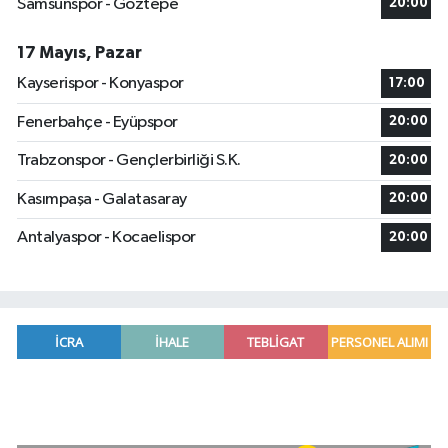
Samsunspor - Göztepe
20:00
17 Mayıs, Pazar
Kayserispor - Konyaspor
17:00
Fenerbahçe - Eyüpspor
20:00
Trabzonspor - Gençlerbirliği S.K.
20:00
Kasımpaşa - Galatasaray
20:00
Antalyaspor - Kocaelispor
20:00
Özbekistan Devlet Tarih Müzesi UNESCO mirası s
11:48 |