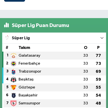
Süper Lig Puan Durumu
Süper Lig
#
Takım
O
P
1
Galatasaray
33
77
2
Fenerbahçe
33
73
3
Trabzonspor
33
69
4
Beşiktaş
33
59
5
Göztepe
33
55
6
Başakşehir
33
54
7
Samsunspor
33
48