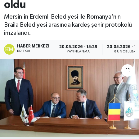
oldu
Spor
Mersin'in Erdemli Belediyesi ile Romanya'nın
Braila Belediyesi arasında kardeş şehir protokolü
Teknoloji
imzalandı.
Yaşam
HABER MERKEZI
20.05.2026 - 15:29
20.05.2026 - 1
EDITÖR
YAYINLANMA
GÜNCELLEME