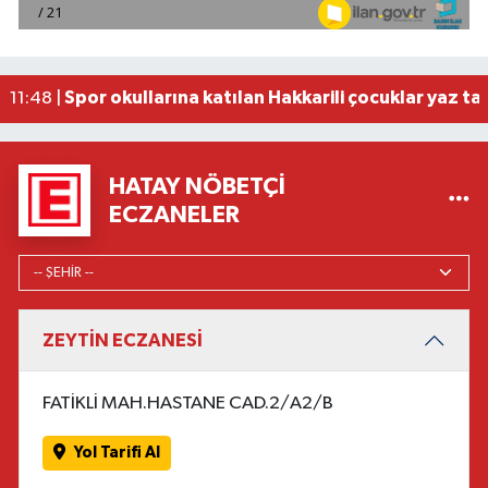
Bosna Hersek'in ilk cumhurbaşkanı merhum Aliya 
11:48 |
Kudüs Valiliği: İsrail'in Kalendiya Mülteci Kampı
11:48 |
IOM Genel Direktörü'nden insanların ihtiyaçları iç
11:48 |
Spor okullarına katılan Hakkarili çocuklar yaz tat
11:48 |
HATAY NÖBETÇI
ECZANELER
ZEYTİN ECZANESİ
FATİKLİ MAH.HASTANE CAD.2/A2/B
Yol Tarifi Al