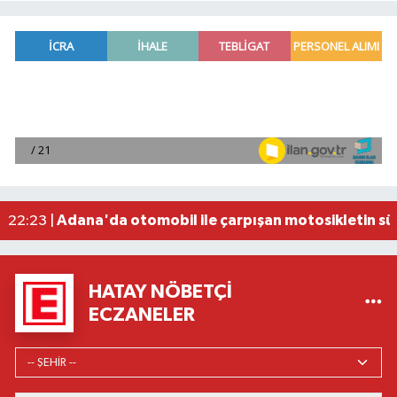
Bosna-Hersek'ten yola çıkan 'Filistin Konvoyu' 
08:26 |
Fenerbahçe, avantaj elde etti
23:49 |
Hataylıların Beklediği Haber Geldi: TOKİ Konut 
22:58 |
Antalya'da 89 yaşındaki kişi evinde ölü bulundu
22:47 |
Adana'da otomobil ile çarpışan motosikletin sü
22:23 |
HATAY NÖBETÇI
ECZANELER