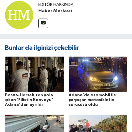
EDITÖR HAKKINDA
Haber Merkezi
Bunlar da ilginizi çekebilir
Bosna-Hersek'ten yola
Adana'da otomobil ile
çıkan 'Filistin Konvoyu'
çarpışan motosikletin
Adana'dan ayrıldı
sürücüsü öldü