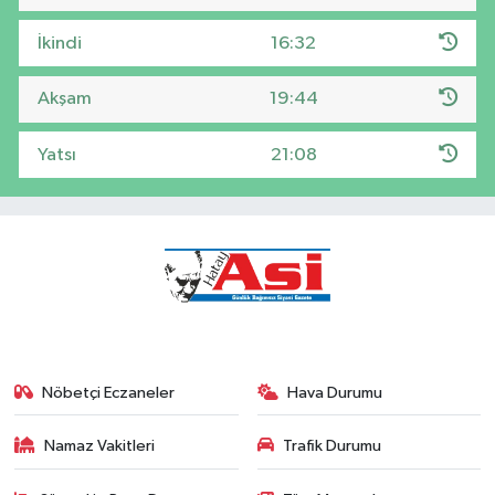
İkindi
16:32
Akşam
19:44
Yatsı
21:08
Nöbetçi Eczaneler
Hava Durumu
Namaz Vakitleri
Trafik Durumu