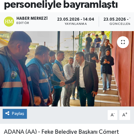
personeliyle bayramlaştı
Spor
HABER MERKEZI
23.05.2026 - 14:04
23.05.2026 - 16
EDITÖR
YAYINLANMA
GÜNCELLEME
Teknoloji
Yaşam
Paylaş
-
+
A
A
ADANA (AA) - Feke Belediye Başkanı Cömert