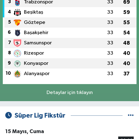
3
Trabzonspor
33
69
4
Beşiktaş
33
59
5
Göztepe
33
55
6
Başakşehir
33
54
7
Samsunspor
33
48
8
Rizespor
33
40
9
Konyaspor
33
40
10
Alanyaspor
33
37
Detaylar için tıklayın
Süper Lig Fikstür
15 Mayıs, Cuma