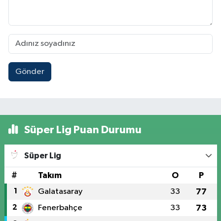
Gönder
Süper Lig Puan Durumu
Süper Lig
#
Takım
O
P
1
Galatasaray
33
77
2
Fenerbahçe
33
73