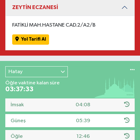
ZEYTİN ECZANESİ
FATİKLİ MAH.HASTANE CAD.2/A2/B
Yol Tarifi Al
Hatay
Öğle vaktine kalan süre
03:37:32
İmsak
04:08
Güneş
05:39
Öğle
12:46