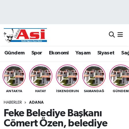
Asayiş
Nöbetçi Eczaneler
Dünya
Hava Durumu
Eğitim
Namaz Vakitleri
Gündem
Spor
Ekonomi
Yaşam
Siyaset
Sağ
Ekonomi
Trafik Durumu
Gündem
Süper Lig Puan Durumu ve Fikstür
ANTAKYA
HATAY
İSKENDERUN
SAMANDAĞ
GÜNDEM
Magazin
Tüm Manşetler
HABERLER
ADANA
Sağlık
Son Dakika Haberleri
Feke Belediye Başkanı
Cömert Özen, belediye
Siyaset
Haber Arşivi