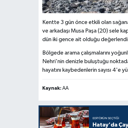
Kentte 3 gün önce etkili olan sağa
ve arkadaşı Musa Paşa (20) sele kap
dün iki gence ait olduğu değerlend
Bölgede arama çalışmalarını yoğunla
Nehri'nin denizle buluştuğu noktad
hayatını kaybedenlerin sayısı 4'e yü
Kaynak:
AA
EDITÖRÜN SEÇTIĞI
Hatay'da Çay