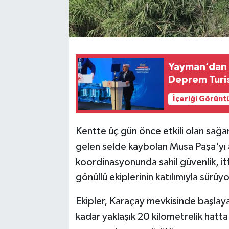
Yayman’dan H
Deprem Turi
İçeriği Görünt
Kentte üç gün önce etkili olan sa
gelen selde kaybolan Musa Paşa'yı 
koordinasyonunda sahil güvenlik, itf
gönüllü ekiplerinin katılımıyla sürüyo
Ekipler, Karaçay mevkisinde başlay
kadar yaklaşık 20 kilometrelik hatta