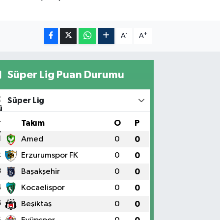
-
+
A
A
Süper Lig Puan Durumu
Süper Lig
#
Takım
O
P
1
Amed
0
0
2
Erzurumspor FK
0
0
3
Başakşehir
0
0
4
Kocaelispor
0
0
5
Beşiktaş
0
0
6