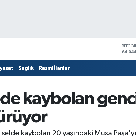
DOLA
47,74
EURO
55,25
iyaset
Sağlık
Resmi İlanlar
STERLİ
64,481
GRAM 
6660.
lde kaybolan genc
BİST1
13.779
BITCO
sürüyor
64.94
 selde kaybolan 20 yaşındaki Musa Paşa'y