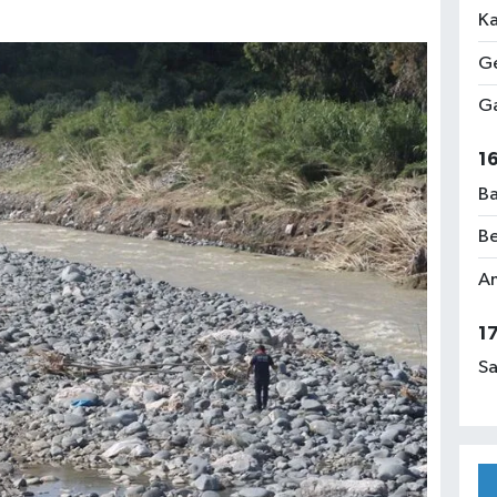
Ka
Ge
Ga
1
Ba
Be
Am
1
Sa