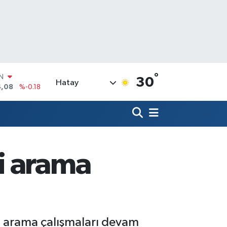
°
R
30
Hatay
36
%0.18
10
%0.32
N
1
%0.38
ALTIN
55
%0.03
i arama
00
%-14
IN
4,08
%-0.18
ı arama çalışmaları devam