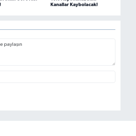
!
Kanallar Kaybolacak!
Ak
So
At
DÖ
SA
Sü