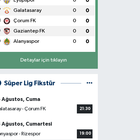
Eyüpspor
0
0
7
Galatasaray
0
0
8
Çorum FK
0
0
9
Gaziantep FK
0
0
0
Alanyaspor
0
0
Detaylar için tıklayın
Süper Lig Fikstür
4 Ağustos, Cuma
latasaray - Çorum FK
21:30
5 Ağustos, Cumartesi
nyaspor - Rizespor
19:00