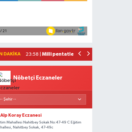
Adana'da helikopter destekli 'huzur v
01:06 |
Mersin'de uyuşturucu operasyonunda 1
00:39 |
Adana'da silahlı saldırıda 3 kişi yaral
00:05 |
Fransa'dan iade edilen tarihi eserler 
23:59 |
N DAKIKA
Milli pentatletler Kıvanç Taşyaran ve
23:58 |
Nöbetçi Eczaneler
Alp Koray Eczanesi
itim Mahallesi Nahitbey Sokak No:47-49 C Eğitim
hallesi, Nahitbey Sokak, 47-49c