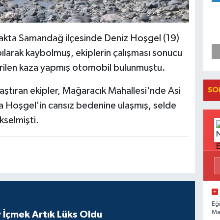
nakta Samandağ ilçesinde Deniz Hoşgel (19)
ılarak kaybolmuş, ekiplerin çalışması sonucu
irilen kaza yapmış otomobil bulunmuştu.
ştıran ekipler, Mağaracık Mahallesi'nde Asi
SO
a Hoşgel'in cansız bedenine ulaşmış, selde
kselmişti.
Eğ
Ma
 İçmek Artık Lüks Oldu