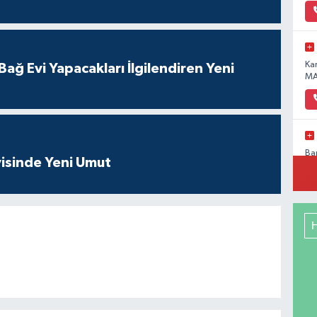
Ka
ağ Evi Yapacakları İlgilendiren Yeni
MA
Ba
isinde Yeni Umut
Pa
No
Me
RE
DE