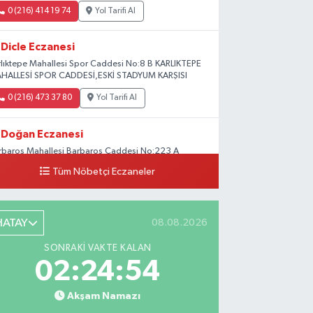
0 (216) 414 19 74
Yol Tarifi Al
Dicle Eczanesi
rlıktepe Mahallesi Spor Caddesi No:8 B KARLIKTEPE
HALLESİ SPOR CADDESİ,ESKİ STADYUM KARŞISI
0 (216) 473 37 80
Yol Tarifi Al
Doğan Eczanesi
rbaros Mahallesi Barbaros Caddesi No:223 A
ladium AVM aşağısı, Mersinli Ciğerci Apo ve 32.
Tüm Nöbetçi Eczaneler
ter arası
0 (216) 315 64 48
Yol Tarifi Al
HATAY
08.08.2026
Mali Eczanesi
SONRAKI VAKTE KALAN
rkez Mahallesi Tüloğlu Sokak No:4 A
02:24:53
ŞİTPAŞACADDESİ QNB BANK SOKAĞI REŞİTPAŞA
NİZKÖŞKLER SAĞLIK OCAĞI KARŞISI
Akşam Namazı
0 (532) 711 72 17
Yol Tarifi Al