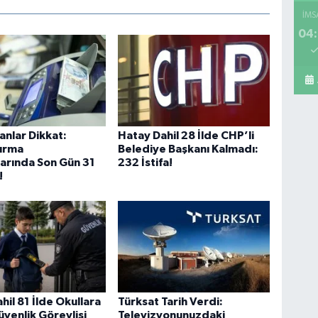
İMS
04:
Mi
A 
Sa
anlar Dikkat:
Hatay Dahil 28 İlde CHP’li
dırma
Belediye Başkanı Kalmadı:
arında Son Gün 31
232 İstifa!
!
Ko
ME
BE
CA
hil 81 İlde Okullara
Türksat Tarih Verdi:
İs
üvenlik Görevlisi
Televizyonunuzdaki