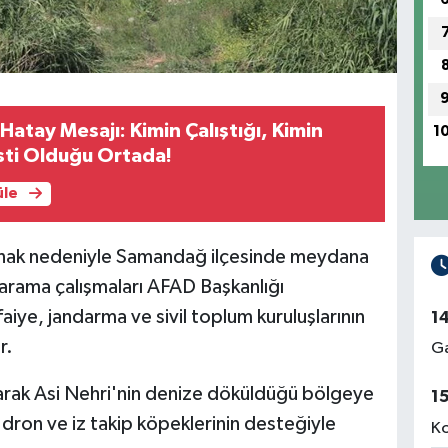
atay Mesajı: Kimin Çalıştığı, Kimin
1
sti Olduğu Ortada!
üle
ğanak nedeniyle Samandağ ilçesinde meydana
arama çalışmaları AFAD Başkanlığı
aiye, jandarma ve sivil toplum kuruluşlarının
1
r.
Ga
arak Asi Nehri'nin denize döküldüğü bölgeye
1
 dron ve iz takip köpeklerinin desteğiyle
Ko