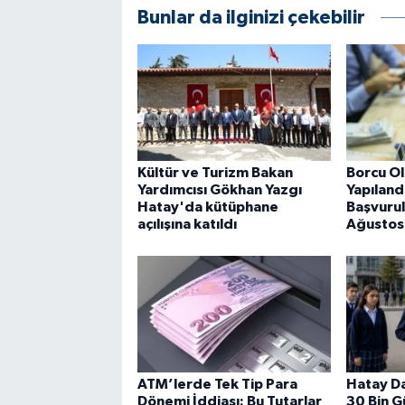
Bunlar da ilginizi çekebilir
Kültür ve Turizm Bakan
Borcu Ol
Yardımcısı Gökhan Yazgı
Yapılan
Hatay'da kütüphane
Başvurul
açılışına katıldı
Ağustos
ATM’lerde Tek Tip Para
Hatay Da
Dönemi İddiası: Bu Tutarlar
30 Bin G