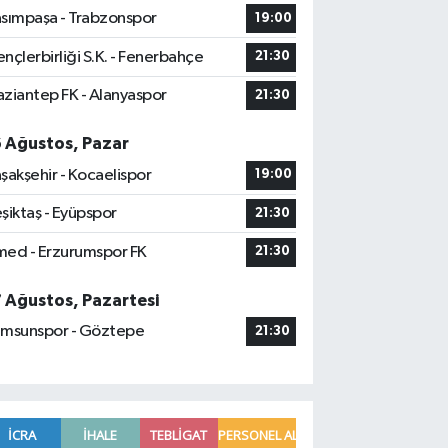
sımpaşa - Trabzonspor
19:00
nçlerbirliği S.K. - Fenerbahçe
21:30
ziantep FK - Alanyaspor
21:30
6 Ağustos, Pazar
şakşehir - Kocaelispor
19:00
şiktaş - Eyüpspor
21:30
ed - Erzurumspor FK
21:30
7 Ağustos, Pazartesi
msunspor - Göztepe
21:30