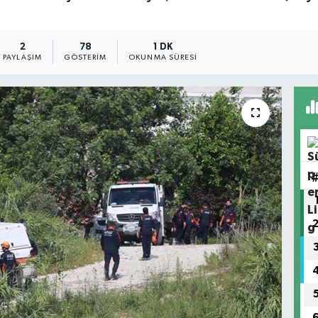
2
78
1 DK
PAYLAŞIM
GÖSTERIM
OKUNMA SÜRESI