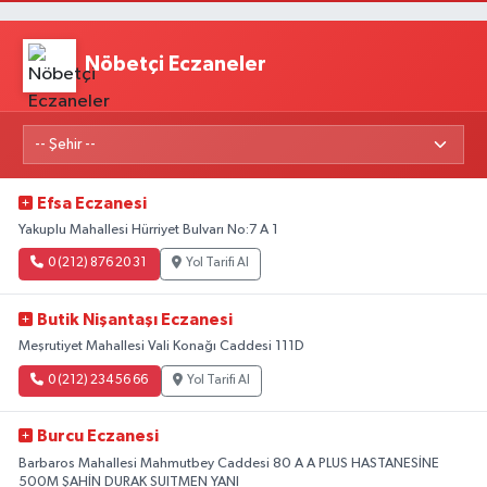
Nöbetçi Eczaneler
Efsa Eczanesi
Yakuplu Mahallesi Hürriyet Bulvarı No:7 A 1
0 (212) 876 20 31
Yol Tarifi Al
Butik Nişantaşı Eczanesi
Meşrutiyet Mahallesi Vali Konağı Caddesi 111D
0 (212) 234 56 66
Yol Tarifi Al
Burcu Eczanesi
Barbaros Mahallesi Mahmutbey Caddesi 80 A A PLUS HASTANESİNE
500M ŞAHİN DURAK SUITMEN YANI