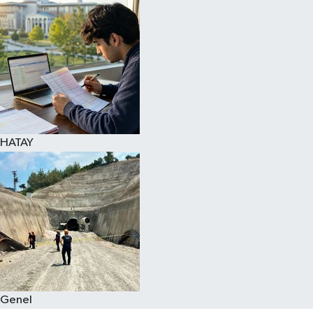
Spor
Teknoloji
Yaşam
HATAY
Genel