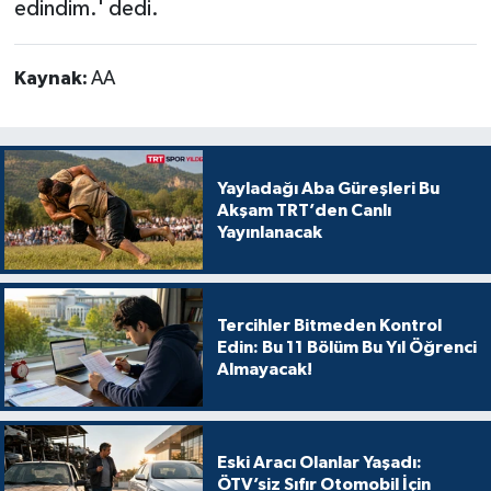
edindim.' dedi.
Kaynak:
AA
Yayladağı Aba Güreşleri Bu
Akşam TRT’den Canlı
Yayınlanacak
Tercihler Bitmeden Kontrol
Edin: Bu 11 Bölüm Bu Yıl Öğrenci
Almayacak!
Eski Aracı Olanlar Yaşadı:
ÖTV’siz Sıfır Otomobil İçin