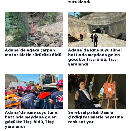
tutuklandı
Adana'da ağaca çarpan
Adana'da içme suyu tünel
motosikletin sürücüsü öldü
hattında meydana gelen
göçükte 1 işçi öldü, 1 işçi
yaralandı
Adana'da içme suyu tünel
Serebral palsili Damla
hattında meydana gelen
çizdiği resimlerle hayatına
göçükte 1 işçi öldü, 1 işçi
renk katıyor
yaralandı