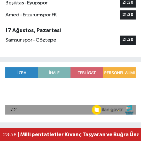
Beşiktaş - Eyüpspor
21:30
Amed - Erzurumspor FK
21:30
17 Ağustos, Pazartesi
Samsunspor - Göztepe
21:30
Adana'da helikopter destekli 'huzur ve güven' 
01:06 |
Mersin'de uyuşturucu operasyonunda 190 gram e
00:39 |
Adana'da silahlı saldırıda 3 kişi yaralandı
00:05 |
Fransa'dan iade edilen tarihi eserler Şam Kalesi
23:59 |
Milli pentatletler Kıvanç Taşyaran ve Buğra Üna
23:58 |