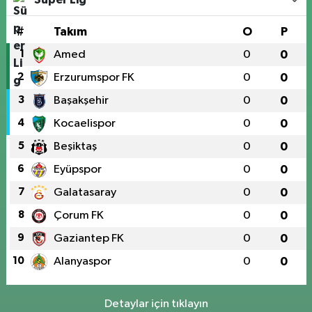
#
Takım
O
P
1
Amed
0
0
2
Erzurumspor FK
0
0
3
Başakşehir
0
0
4
Kocaelispor
0
0
5
Beşiktaş
0
0
6
Eyüpspor
0
0
7
Galatasaray
0
0
8
Çorum FK
0
0
9
Gaziantep FK
0
0
10
Alanyaspor
0
0
Detaylar için tıklayın