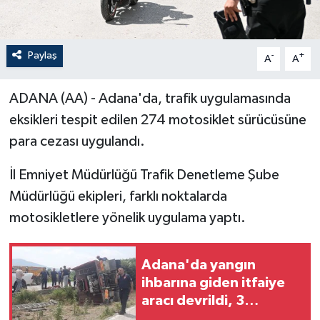
Paylaş
-
+
A
A
ADANA (AA) - Adana'da, trafik uygulamasında
eksikleri tespit edilen 274 motosiklet sürücüsüne
para cezası uygulandı.
İl Emniyet Müdürlüğü Trafik Denetleme Şube
Müdürlüğü ekipleri, farklı noktalarda
motosikletlere yönelik uygulama yaptı.
Adana'da yangın
ihbarına giden itfaiye
aracı devrildi, 3
personel yaralandı